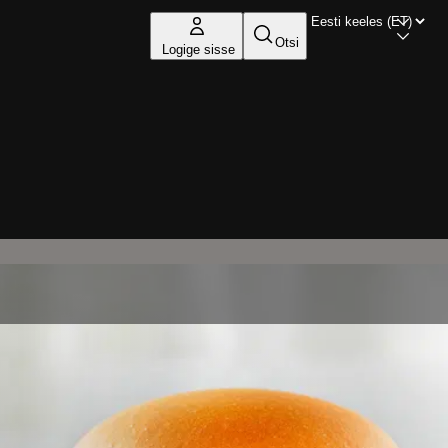
Otsi
Logige sisse