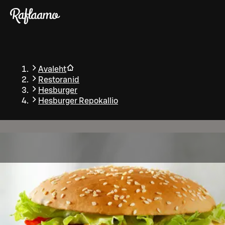
Liigu peamise sisu juurde
Avaleht
Restoranid
Hesburger
Hesburger Repokallio