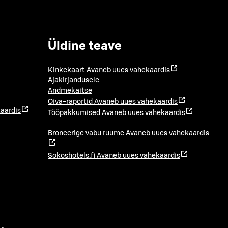
Üldine teave
Kinkekaart
Avaneb uues vahekaardis
Ajakirjandusele
Andmekaitse
Oiva-raportid
Avaneb uues vahekaardis
aardis
Tööpakkumised
Avaneb uues vahekaardis
Broneerige vabu ruume
Avaneb uues vahekaardis
Sokoshotels.fi
Avaneb uues vahekaardis