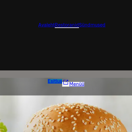
Avaleht
Restoranid
Sündmused
Esitlus
Menüü