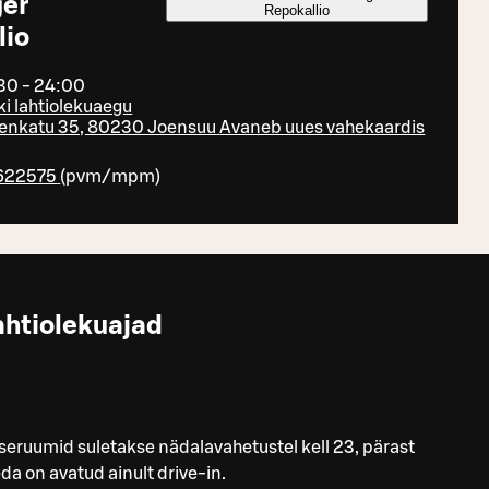
er
Repokallio
lio
30 - 24:00
ki lahtiolekuaegu
enkatu 35, 80230 Joensuu
Avaneb uues vahekaardis
622575
(
pvm/mpm
)
ahtiolekuajad
seruumid suletakse nädalavahetustel kell 23, pärast
da on avatud ainult drive-in.