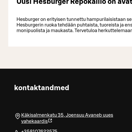
Uusi Hesburger Repokallio on avat
Hesburger on erityisen tunnettu hampurilaisistaan s
Hesburgerin ruoka tehdään puhtaista, tuoreista ja ens
monipuolista ja maukasta. Tervetuloa herkuttelemaa
kontaktandmed
Käkisalmenkatu 35
,
Joensuu
Avaneb uues
vahekaardis
+358107622575