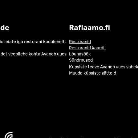
ide
Raflaamo.fi
id leiate iga restorani kodulehelt:
Restoranid
Restoranid kaardil
idet veebilehe kohta
Avaneb uues
Lõunasöök
Sündmused
Küpsiste teave
Avaneb uues vahek
Muuda küpsiste sätteid