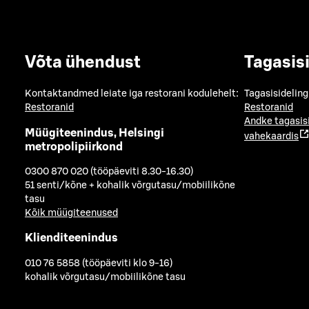
Võta ühendust
Tagasis
Kontaktandmed leiate iga restorani kodulehelt:
Tagasisideling
Restoranid
Restoranid
Andke tagasis
Müügiteenindus, Helsingi
vahekaardis
metropolipiirkond
0300 870 020 (tööpäeviti 8.30-16.30)
51 senti/kõne + kohalik võrgutasu/mobiilikõne
tasu
Kõik müügiteenused
Klienditeenindus
010 76 5858 (tööpäeviti klo 9-16)
kohalik võrgutasu/mobiilikõne tasu