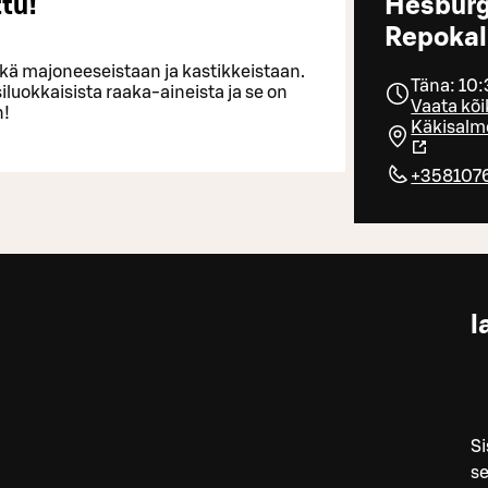
tu!
Hesburg
Repokal
ekä majoneeseistaan ja kastikkeistaan.
Täna: 10:
iluokkaisista raaka-aineista ja se on
Vaata kõi
n!
Käkisalm
+358107
l
Si
se