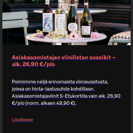
Asiakasomistajan viinilistan suosikit –
alk. 26,90 €/plo​
Poimimme neljä erinomaista viinisuositusta,
joissa on hinta-laatusuhde kohdillaan.
Asiakasomistajaviinit S-Etukortilla vain alk. 26,90
€/plo (norm. alkaen 49,90 €).
Lisateave