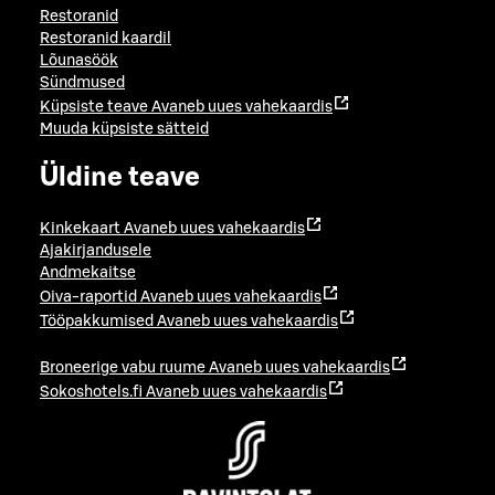
Restoranid
Restoranid kaardil
Lõunasöök
Sündmused
Küpsiste teave
Avaneb uues vahekaardis
Muuda küpsiste sätteid
Üldine teave
Kinkekaart
Avaneb uues vahekaardis
Ajakirjandusele
Andmekaitse
Oiva-raportid
Avaneb uues vahekaardis
Tööpakkumised
Avaneb uues vahekaardis
Broneerige vabu ruume
Avaneb uues vahekaardis
Sokoshotels.fi
Avaneb uues vahekaardis