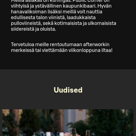
Meillä asiakas on kuningas. Public Corner on
viihtyisä ja ystävällinen kaupunkibaari. Hyvän
hanavalikoiman lisäksi meillä voit nauttia
edullisesta talon viinistä, laadukkaista
pulloviineistä, sekä kotimaisista ja ulkomaisista
siidereistä ja oluista.
Tervetuloa meille rentoutumaan afterworkin
merkeissä tai viettämään viikonloppuna iltaa!
Uudised