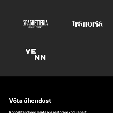
Võta ühendust
Kontaktandmed leiate iga restorani kodulehelt: