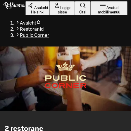
Liigu peamise sisu juurde
Asukoht
Logige
Avatud
Helsinki
sisse
Otsi
mobiilimenüü
Avaleht
Restoranid
Public Corner
2
restorane