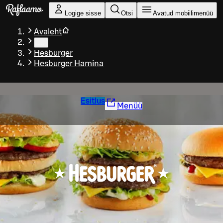
Liigu peamise sisu juurde
Logige sisse
Otsi
Avatud mobiilimenüü
Avaleht
…
Hesburger
Hesburger Hamina
Esitlus
Menüü