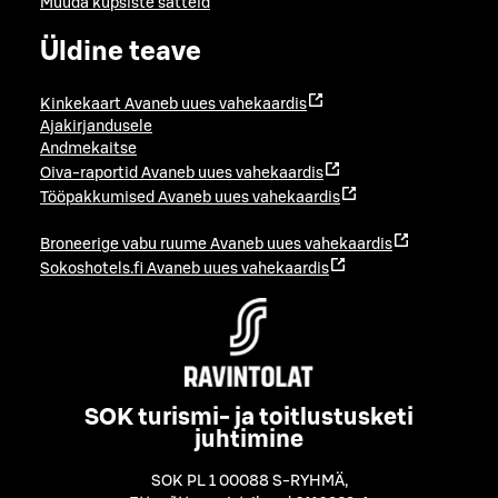
Muuda küpsiste sätteid
Üldine teave
Kinkekaart
Avaneb uues vahekaardis
Ajakirjandusele
Andmekaitse
Oiva-raportid
Avaneb uues vahekaardis
Tööpakkumised
Avaneb uues vahekaardis
Broneerige vabu ruume
Avaneb uues vahekaardis
Sokoshotels.fi
Avaneb uues vahekaardis
SOK turismi- ja toitlustusketi
juhtimine
SOK PL 1 00088 S-RYHMÄ
,