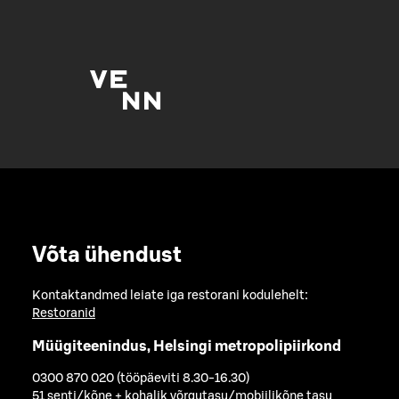
Võta ühendust
Kontaktandmed leiate iga restorani kodulehelt:
Restoranid
Müügiteenindus, Helsingi metropolipiirkond
0300 870 020 (tööpäeviti 8.30-16.30)
51 senti/kõne + kohalik võrgutasu/mobiilikõne tasu