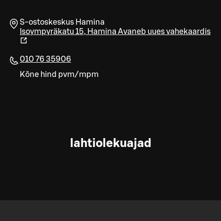
S-ostoskeskus Hamina
Isoympyräkatu 15
,
Hamina
Avaneb uues vahekaardis
010 76 35906
Kõne hind pvm/mpm
lahtiolekuajad