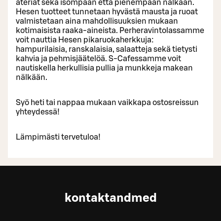
ateriat sekä isompaan että pienempään nälkään.
Hesen tuotteet tunnetaan hyvästä mausta ja ruoat
valmistetaan aina mahdollisuuksien mukaan
kotimaisista raaka-aineista. Perheravintolassamme
voit nauttia Hesen pikaruokaherkkuja:
hampurilaisia, ranskalaisia, salaatteja sekä tietysti
kahvia ja pehmisjäätelöä. S-Cafessamme voit
nautiskella herkullisia pullia ja munkkeja makean
nälkään.
Syö heti tai nappaa mukaan vaikkapa ostosreissun
yhteydessä!
Lämpimästi tervetuloa!
kontaktandmed