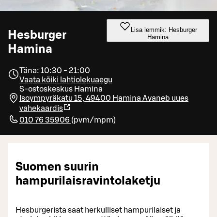
Lisa lemmik: Hesburger
Hesburger
Hamina
Hamina
Täna: 10:30 - 21:00
Vaata kõiki lahtiolekuaegu
S-ostoskeskus Hamina
Isoympyräkatu 15, 49400 Hamina
Avaneb uues
vahekaardis
010 76 35906
(
pvm/mpm
)
Suomen suurin
hampurilaisravintolaketju
Hesburgerista saat herkulliset hampurilaiset ja