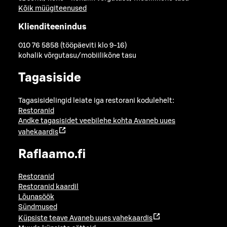
Kõik müügiteenused
Klienditeenindus
010 76 5858 (tööpäeviti klo 9-16)
kohalik võrgutasu/mobiilikõne tasu
Tagasiside
Tagasisidelingid leiate iga restorani kodulehelt:
Restoranid
Andke tagasisidet veebilehe kohta
Avaneb uues
vahekaardis
Raflaamo.fi
Restoranid
Restoranid kaardil
Lõunasöök
Sündmused
Küpsiste teave
Avaneb uues vahekaardis