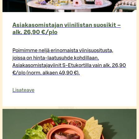
Asiakasomistajan viinilistan suosikit –
alk. 26,90 €/plo​
Poimimme neljä erinomaista viinisuositusta,
joissa on hinta-laatusuhde kohdillaan.
Asiakasomistajaviinit S-Etukortilla vain alk. 26,90
€/plo (norm. alkaen 49,90 €).
Lisateave