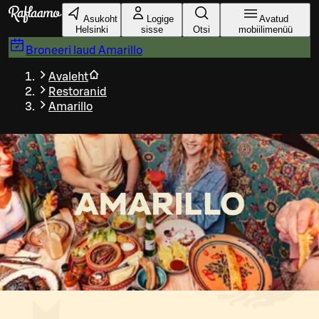
Liigu peamise sisu juurde
Asukoht
Logige
Avatud
Helsinki
sisse
Otsi
mobiilimenüü
Broneeri laud
Amarillo
Avaleht
Restoranid
Amarillo