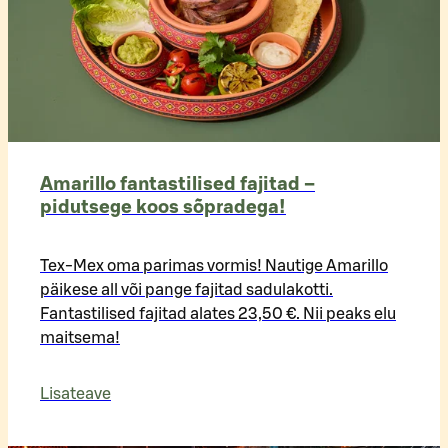
Amarillo fantastilised fajitad –
pidutsege koos sõpradega!
Tex-Mex oma parimas vormis! Nautige Amarillo
päikese all või pange fajitad sadulakotti.
Fantastilised fajitad alates 23,50 €. Nii peaks elu
maitsema!
Lisateave