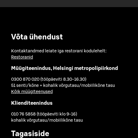
Võta ühendust
Kontaktandmed leiate iga restorani kodulehelt:
Restoranid
Müügiteenindus, Helsingi metropolipiirkond
0300 870 020 (tööpäeviti 8.30-16.30)
51 senti/kõne + kohalik võrgutasu/mobiilikõne tasu
Kõik müügiteenused
Klienditeenindus
010 76 5858 (tööpäeviti klo 9-16)
kohalik võrgutasu/mobiilikõne tasu
Tagasiside