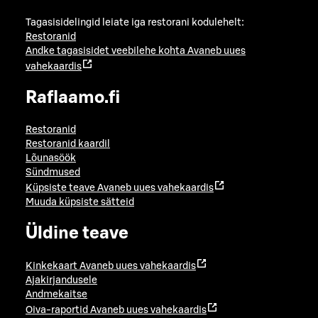
Tagasisidelingid leiate iga restorani kodulehelt:
Restoranid
Andke tagasisidet veebilehe kohta
Avaneb uues
vahekaardis
Raflaamo.fi
Restoranid
Restoranid kaardil
Lõunasöök
Sündmused
Küpsiste teave
Avaneb uues vahekaardis
Muuda küpsiste sätteid
Üldine teave
Kinkekaart
Avaneb uues vahekaardis
Ajakirjandusele
Andmekaitse
Oiva-raportid
Avaneb uues vahekaardis