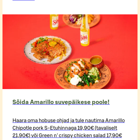
Sõida Amarillo suvepäikese poole!
Haara oma hobuse ohjad ja tule nautima Amarillo
Chipotle pork S-Etuhinnaga 19,90€ (tavaliselt
21,90€) või Green n' crispy chicken salad 17,90€