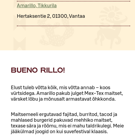
Amarillo, Tikkurila
Hertaksentie 2, 01300, Vantaa
BUENO RILLO!
Elust tuleb võtta kõik, mis võtta annab – koos
vürtsidega. Amarillo pakub julget Mex-Tex maitset,
värsket lõbu ja mõnusalt armastavat õhkkonda.
Maitsemeeli ergutavad fajitad, burritod, tacod ja
mahlased burgerid pakuvad mehhiko maitset,
texase sära ja rõõmu, mis ei mahu taldrikulegi. Meie
jääkülmad joogid on kui suvefestival klaasis.