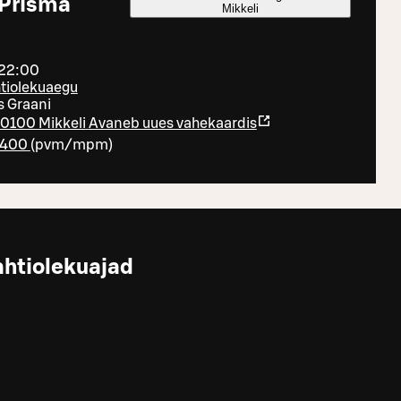
 Prisma
Mikkeli
 22:00
htiolekuaegu
 Graani
50100 Mikkeli
Avaneb uues vahekaardis
2400
(
pvm/mpm
)
ahtiolekuajad