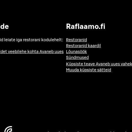
ide
Raflaamo.fi
id leiate iga restorani kodulehelt:
Restoranid
Restoranid kaardil
idet veebilehe kohta
Avaneb uues
Lõunasöök
Sündmused
Küpsiste teave
Avaneb uues vahek
Muuda küpsiste sätteid