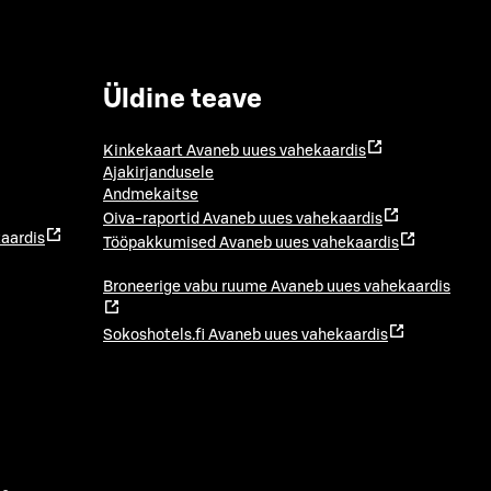
Üldine teave
Kinkekaart
Avaneb uues vahekaardis
Ajakirjandusele
Andmekaitse
Oiva-raportid
Avaneb uues vahekaardis
aardis
Tööpakkumised
Avaneb uues vahekaardis
Broneerige vabu ruume
Avaneb uues vahekaardis
Sokoshotels.fi
Avaneb uues vahekaardis