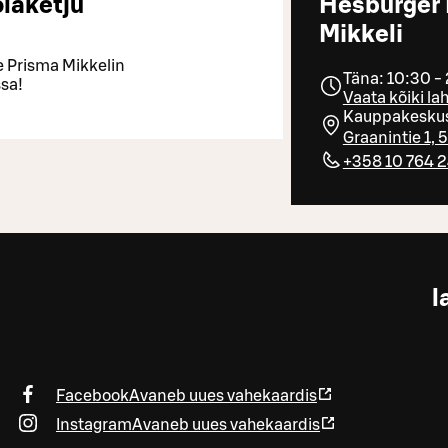
laketju
Hesburger
Mikkeli
e Prisma Mikkelin
Täna: 10:30 -
sa!
Vaata kõiki la
Kauppakeskus
Graanintie 1, 
+358 10 764 
l
Facebook
Avaneb uues vahekaardis
Instagram
Avaneb uues vahekaardis