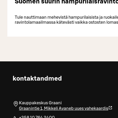
Suomen suurin hampurilaisravinto
Tule nauttimaan mehevistä hampurilaisista ja ruokail
ravintolamaailmassa kätevästi vaikka ostosten lomas
kontaktandmed
Kauppakeskus Graani
Graanintie 1
,
Mikkeli
Avaneb uues vahekaardis
+358 10 764 2400