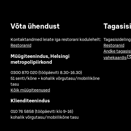
Võta ühendust
Tagasis
Kontaktandmed leiate iga restorani kodulehelt:
Tagasisideling
Restoranid
Restoranid
Andke tagasis
Müügiteenindus, Helsingi
vahekaardis
metropolipiirkond
0300 870 020 (tööpäeviti 8.30-16.30)
51 senti/kõne + kohalik võrgutasu/mobiilikõne
tasu
Kõik müügiteenused
Klienditeenindus
010 76 5858 (tööpäeviti klo 9-16)
kohalik võrgutasu/mobiilikõne tasu