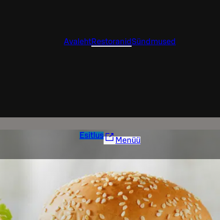
Avaleht
Restoranid
Sündmused
Esitlus
Menüü