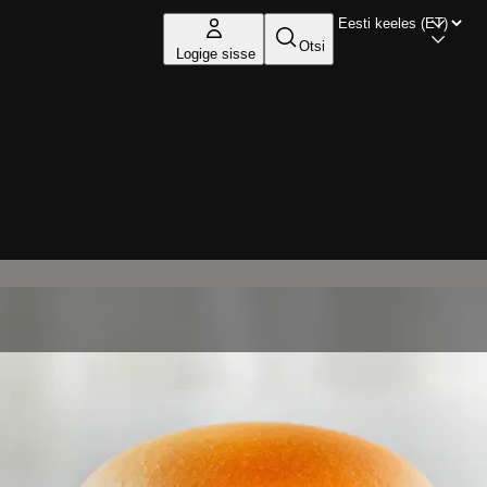
Otsi
Logige sisse