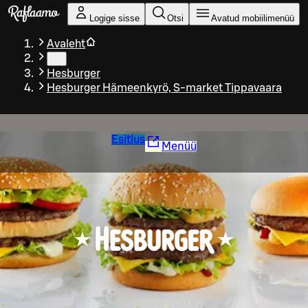
Liigu peamise sisu juurde
Logige sisse
Otsi
Avatud mobiilimenüü
Avaleht
…
Hesburger
Hesburger Hämeenkyrö, S-market Tippavaara
Esitlus
Menüü