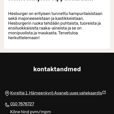
Hesburger on erityisen tunnettu hampurilaisistaan
sekä majoneeseistaan ja kastikkeistaan.
Hesburgerin ruoka tehdään puhtaista, tuoreista ja
ensiluokkaisista raaka-aineista ja se on
monipuolista ja maukasta. Tervetuloa
herkuttelemaan!
kontaktandmed
Kyreltie 1
,
Hämeenkyrö
Avaneb uues vahekaardis
010 7676727
Kõne hind pvm/mpm