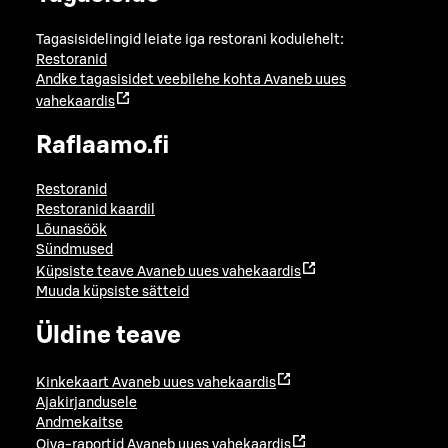
Tagasisidelingid leiate iga restorani kodulehelt:
Restoranid
Andke tagasisidet veebilehe kohta
Avaneb uues
vahekaardis
Raflaamo.fi
Restoranid
Restoranid kaardil
Lõunasöök
Sündmused
Küpsiste teave
Avaneb uues vahekaardis
Muuda küpsiste sätteid
Üldine teave
Kinkekaart
Avaneb uues vahekaardis
Ajakirjandusele
Andmekaitse
Oiva-raportid
Avaneb uues vahekaardis