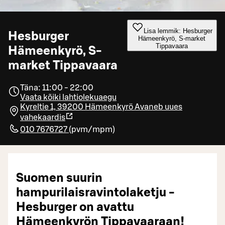
Lisa lemmik: Hesburger
Hesburger
Hämeenkyrö, S-market
Tippavaara
Hämeenkyrö, S-
market Tippavaara
Täna: 11:00 - 22:00
Vaata kõiki lahtiolekuaegu
Kyreltie 1, 39200 Hämeenkyrö
Avaneb uues
vahekaardis
010 7676727
(
pvm/mpm
)
Suomen suurin
hampurilaisravintolaketju -
Hesburger on avattu
Hämeenkyrön Tippavaaraan!