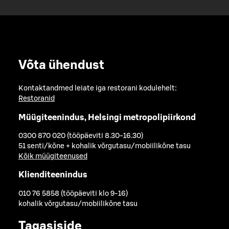
Võta ühendust
Kontaktandmed leiate iga restorani kodulehelt:
Restoranid
Müügiteenindus, Helsingi metropolipiirkond
0300 870 020 (tööpäeviti 8.30-16.30)
51 senti/kõne + kohalik võrgutasu/mobiilikõne tasu
Kõik müügiteenused
Klienditeenindus
010 76 5858 (tööpäeviti klo 9-16)
kohalik võrgutasu/mobiilikõne tasu
Tagasiside