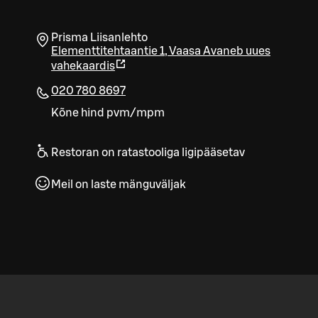
Prisma Liisanlehto
Elementtitehtaantie 1
,
Vaasa
Avaneb uues
vahekaardis
020 780 8697
Kõne hind pvm/mpm
Restoran on ratastooliga ligipääsetav
Meil on laste mänguväljak