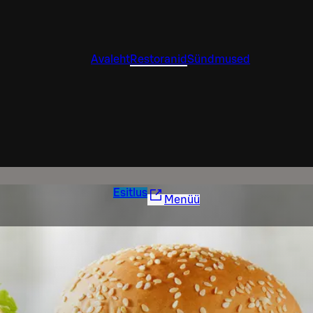
Avaleht
Restoranid
Sündmused
Esitlus
Menüü