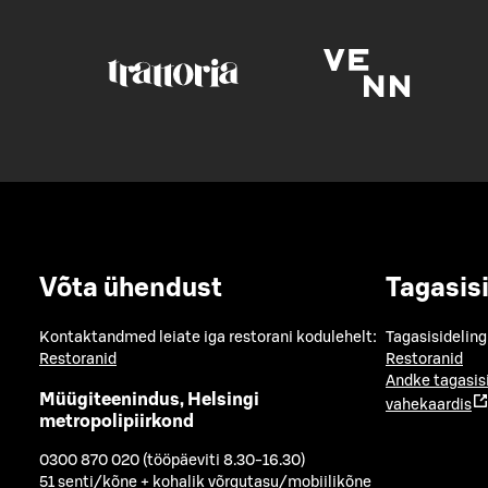
Võta ühendust
Tagasis
Kontaktandmed leiate iga restorani kodulehelt:
Tagasisideling
Restoranid
Restoranid
Andke tagasis
Müügiteenindus, Helsingi
vahekaardis
metropolipiirkond
0300 870 020 (tööpäeviti 8.30-16.30)
51 senti/kõne + kohalik võrgutasu/mobiilikõne