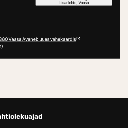
Liisanlehto, Vaasa
u
5380 Vaasa
Avaneb uues vahekaardis
m
)
ahtiolekuajad