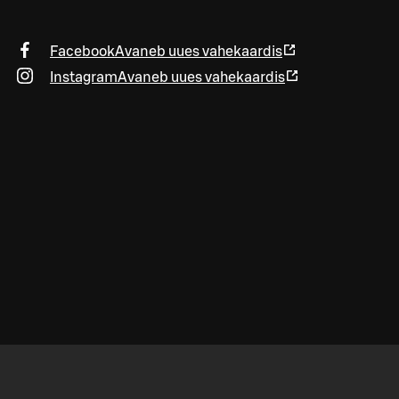
Facebook
Avaneb uues vahekaardis
Instagram
Avaneb uues vahekaardis