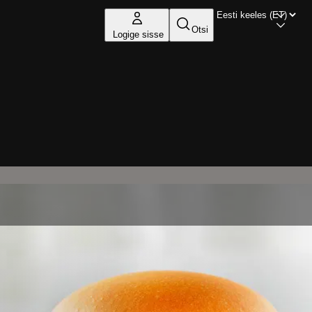
Otsi
Logige sisse