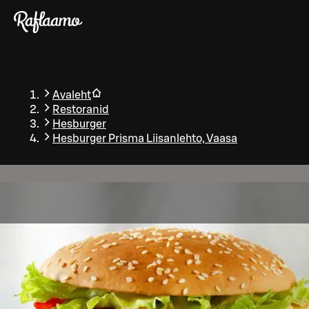
Liigu peamise sisu juurde
Avaleht
Restoranid
Hesburger
Hesburger Prisma Liisanlehto, Vaasa