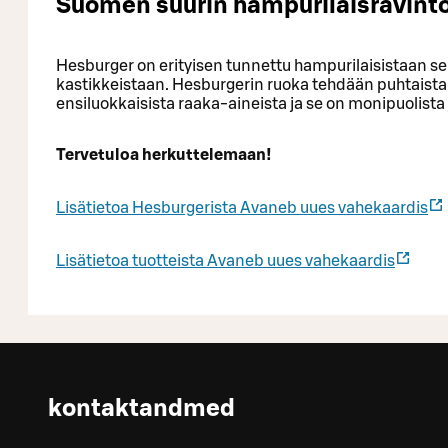
Suomen suurin hampurilaisravinto
Hesburger on erityisen tunnettu hampurilaisistaan s
kastikkeistaan. Hesburgerin ruoka tehdään puhtaista, 
ensiluokkaisista raaka-aineista ja se on monipuolista
Tervetuloa herkuttelemaan!
Lisätietoa Hesburgerista
Avaneb uues vahekaardis
Lisätietoa tuotteista
Avaneb uues vahekaardis
kontaktandmed