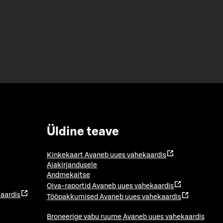
Üldine teave
Kinkekaart
Avaneb uues vahekaardis
Ajakirjandusele
Andmekaitse
Oiva-raportid
Avaneb uues vahekaardis
aardis
Tööpakkumised
Avaneb uues vahekaardis
Broneerige vabu ruume
Avaneb uues vahekaardis