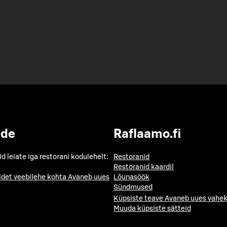
ide
Raflaamo.fi
id leiate iga restorani kodulehelt:
Restoranid
Restoranid kaardil
idet veebilehe kohta
Avaneb uues
Lõunasöök
Sündmused
Küpsiste teave
Avaneb uues vahek
Muuda küpsiste sätteid