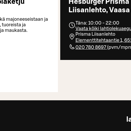
laketju
Hesburger Prisma
Liisanlehto, Vaasa
ekä majoneeseistaan ja
Täna: 10:00 - 22:00
tuoreista ja
Vaata kõiki lahtiolekuaeg
 ja maukasta.
Prisma Liisanlehto
Elementtitehtaantie 1, 6
020 780 8697
(
pvm/mp
l