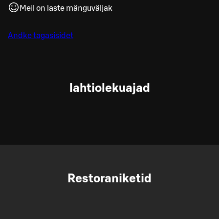
Meil on laste mänguväljak
Andke tagasisidet
lahtiolekuajad
Restoraniketid