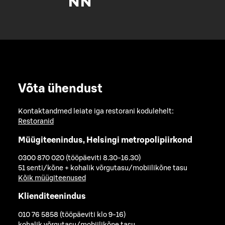
Võta ühendust
Kontaktandmed leiate iga restorani kodulehelt:
Restoranid
Müügiteenindus, Helsingi metropolipiirkond
0300 870 020 (tööpäeviti 8.30-16.30)
51 senti/kõne + kohalik võrgutasu/mobiilikõne tasu
Kõik müügiteenused
Klienditeenindus
010 76 5858 (tööpäeviti klo 9-16)
kohalik võrgutasu/mobiilikõne tasu