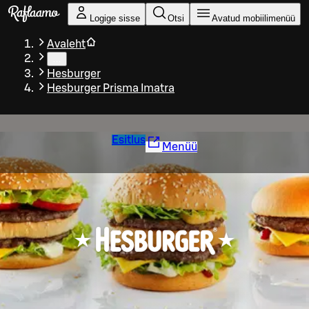
Liigu peamise sisu juurde
Logige sisse
Otsi
Avatud mobiilimenüü
Avaleht
…
Hesburger
Hesburger Prisma Imatra
Esitlus
Menüü