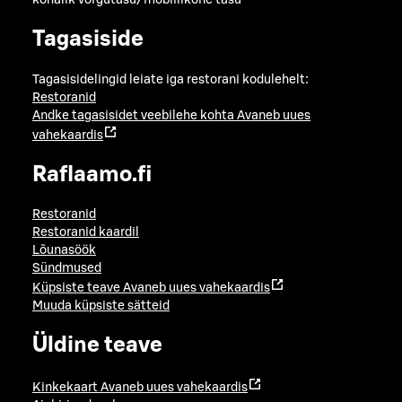
Tagasiside
Tagasisidelingid leiate iga restorani kodulehelt:
Restoranid
Andke tagasisidet veebilehe kohta
Avaneb uues
vahekaardis
Raflaamo.fi
Restoranid
Restoranid kaardil
Lõunasöök
Sündmused
Küpsiste teave
Avaneb uues vahekaardis
Muuda küpsiste sätteid
Üldine teave
Kinkekaart
Avaneb uues vahekaardis