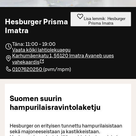
Lisa lemmik: Hesburger
Hesburger Prisma
Prisma Imatra
Imatra
Täna: 11:00 - 19:00
Vaata kõiki lahtiolekuaegu
Karhumäenkatu 1, 55120 Imatra
Avaneb uues
vahekaardis
0107620250
(
pvm/mpm
)
Suomen suurin
hampurilaisravintolaketju
Hesburger on erityisen tunnettu hampurilaisistaan
sekä majoneeseistaan ja kastikkeistaan.