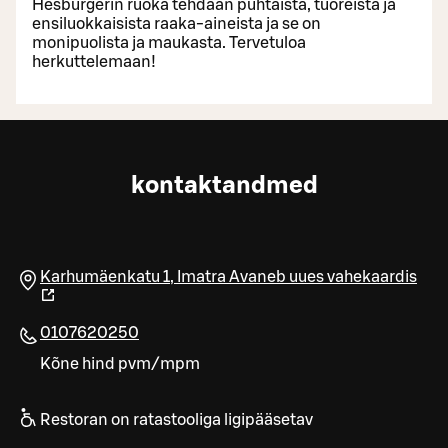
Hesburgerin ruoka tehdään puhtaista, tuoreista ja
ensiluokkaisista raaka-aineista ja se on
monipuolista ja maukasta. Tervetuloa
herkuttelemaan!
kontaktandmed
Karhumäenkatu 1
,
Imatra
Avaneb uues vahekaardis
0107620250
Kõne hind pvm/mpm
Restoran on ratastooliga ligipääsetav