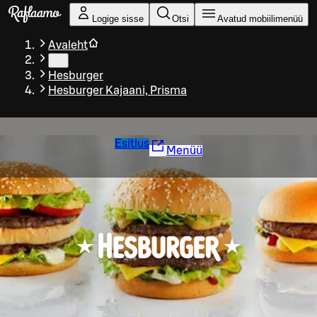
Liigu peamise sisu juurde
Logige sisse
Otsi
Avatud mobiilimenüü
Avaleht
…
Hesburger
Hesburger Kajaani, Prisma
Esitlus
Menüü