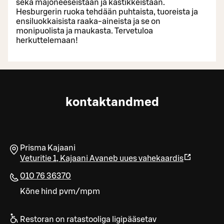
sekä majoneeseistaan ja kastikkeistaan.
Hesburgerin ruoka tehdään puhtaista, tuoreista ja
ensiluokkaisista raaka-aineista ja se on
monipuolista ja maukasta. Tervetuloa
herkuttelemaan!
kontaktandmed
Prisma Kajaani
Veturitie 1
,
Kajaani
Avaneb uues vahekaardis
010 76 36370
Kõne hind pvm/mpm
Restoran on ratastooliga ligipääsetav