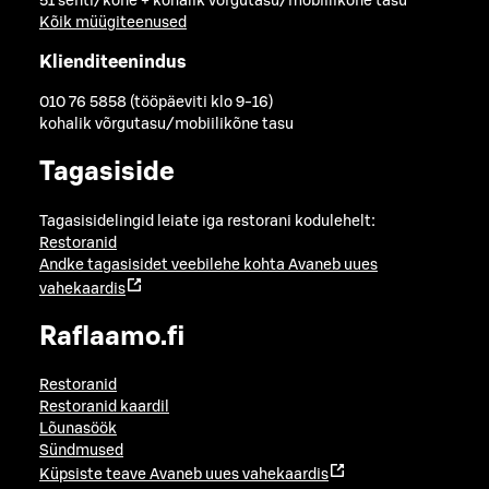
51 senti/kõne + kohalik võrgutasu/mobiilikõne tasu
Kõik müügiteenused
Klienditeenindus
010 76 5858 (tööpäeviti klo 9-16)
kohalik võrgutasu/mobiilikõne tasu
Tagasiside
Tagasisidelingid leiate iga restorani kodulehelt:
Restoranid
Andke tagasisidet veebilehe kohta
Avaneb uues
vahekaardis
Raflaamo.fi
Restoranid
Restoranid kaardil
Lõunasöök
Sündmused
Küpsiste teave
Avaneb uues vahekaardis