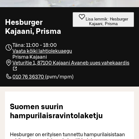
Lisa lemmik: Hesburger
Hesburger
Kajaani, Prisma
Kajaani, Prisma
Täna: 11:00 - 18:00
Vaata kõiki lahtiolekuaegu
Prisma Kajaani
Veturitie 1, 87100 Kajaani
Avaneb uues vahekaardis
010 76 36370
(
pvm/mpm
)
Suomen suurin
hampurilaisravintolaketju
Hesburger on erityisen tunnettu hampurilaisistaan