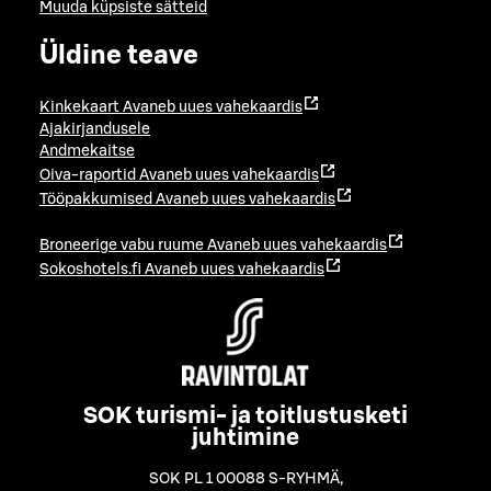
Muuda küpsiste sätteid
Üldine teave
Kinkekaart
Avaneb uues vahekaardis
Ajakirjandusele
Andmekaitse
Oiva-raportid
Avaneb uues vahekaardis
Tööpakkumised
Avaneb uues vahekaardis
Broneerige vabu ruume
Avaneb uues vahekaardis
Sokoshotels.fi
Avaneb uues vahekaardis
SOK turismi- ja toitlustusketi
juhtimine
SOK PL 1 00088 S-RYHMÄ
,