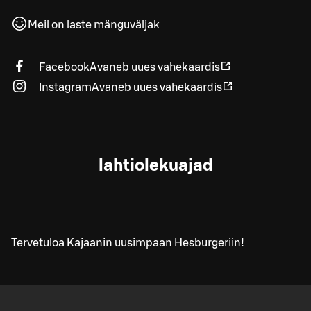
Meil on laste mänguväljak
Facebook
Avaneb uues vahekaardis
Instagram
Avaneb uues vahekaardis
lahtiolekuajad
Tervetuloa Kajaanin uusimpaan Hesburgeriin!