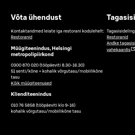
Võta ühendust
Tagasis
Kontaktandmed leiate iga restorani kodulehelt:
Tagasisideling
Restoranid
Restoranid
Andke tagasis
Müügiteenindus, Helsingi
vahekaardis
metropolipiirkond
0300 870 020 (tööpäeviti 8.30-16.30)
51 senti/kõne + kohalik võrgutasu/mobiilikõne
tasu
Kõik müügiteenused
Klienditeenindus
010 76 5858 (tööpäeviti klo 9-16)
kohalik võrgutasu/mobiilikõne tasu