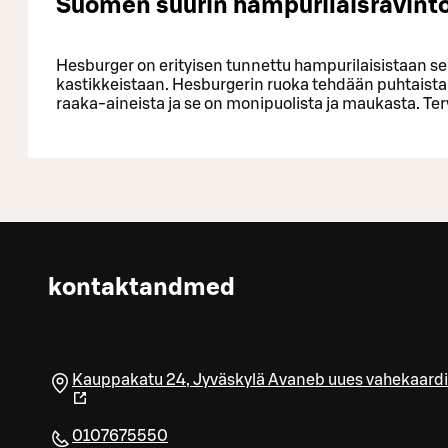
Suomen suurin hampurilaisravinto
Hesburger on erityisen tunnettu hampurilaisistaan s
kastikkeistaan. Hesburgerin ruoka tehdään puhtaista, 
raaka-aineista ja se on monipuolista ja maukasta. Te
kontaktandmed
Kauppakatu 24
,
Jyväskylä
Avaneb uues vahekaardi
0107675550