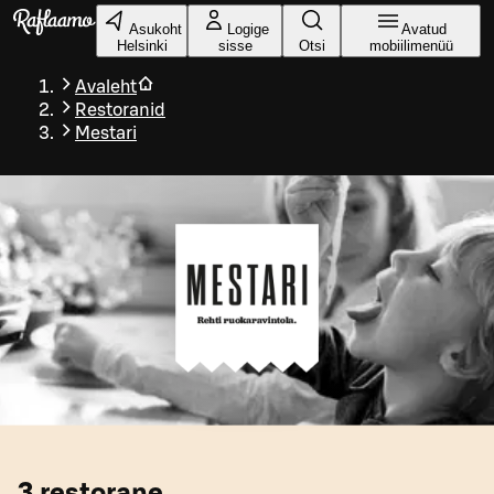
Liigu peamise sisu juurde
Asukoht
Logige
Avatud
Helsinki
sisse
Otsi
mobiilimenüü
Avaleht
Restoranid
Mestari
3
restorane