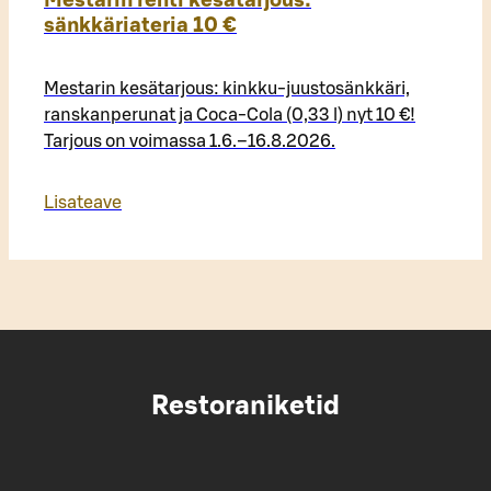
Mestarin rehti kesätarjous:
sänkkäriateria 10 €
Mestarin kesätarjous: kinkku-juustosänkkäri,
ranskanperunat ja Coca-Cola (0,33 l) nyt 10 €!
Tarjous on voimassa 1.6.–16.8.2026.
Lisateave
Restoraniketid