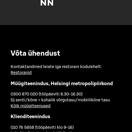
Võta ühendust
Kontaktandmed leiate iga restorani kodulehelt:
Restoranid
Müügiteenindus, Helsingi metropolipiirkond
0300 870 020 (tööpäeviti 8.30-16.30)
51 senti/kõne + kohalik võrgutasu/mobiilikõne tasu
Kõik müügiteenused
Klienditeenindus
010 76 5858 (tööpäeviti klo 9-16)