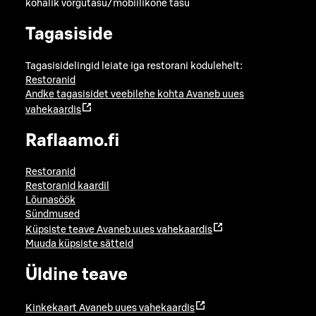
kohalik võrgutasu/mobiilikõne tasu
Tagasiside
Tagasisidelingid leiate iga restorani kodulehelt:
Restoranid
Andke tagasisidet veebilehe kohta
Avaneb uues
vahekaardis
Raflaamo.fi
Restoranid
Restoranid kaardil
Lõunasöök
Sündmused
Küpsiste teave
Avaneb uues vahekaardis
Muuda küpsiste sätteid
Üldine teave
Kinkekaart
Avaneb uues vahekaardis