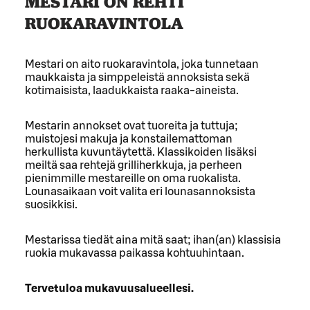
MESTARI ON REHTI
RUOKARAVINTOLA
Mestari on aito ruokaravintola, joka tunnetaan
maukkaista ja simppeleistä annoksista sekä
kotimaisista, laadukkaista raaka-aineista.
Mestarin annokset ovat tuoreita ja tuttuja;
muistojesi makuja ja konstailemattoman
herkullista kuvuntäytettä. Klassikoiden lisäksi
meiltä saa rehtejä grilliherkkuja, ja perheen
pienimmille mestareille on oma ruokalista.
Lounasaikaan voit valita eri lounasannoksista
suosikkisi.
Mestarissa tiedät aina mitä saat; ihan(an) klassisia
ruokia mukavassa paikassa kohtuuhintaan.
Tervetuloa mukavuusalueellesi.