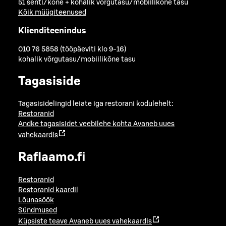
51 senti/kõne + kohalik võrgutasu/mobiilikõne tasu
Kõik müügiteenused
Klienditeenindus
010 76 5858 (tööpäeviti klo 9-16)
kohalik võrgutasu/mobiilikõne tasu
Tagasiside
Tagasisidelingid leiate iga restorani kodulehelt:
Restoranid
Andke tagasisidet veebilehe kohta
Avaneb uues
vahekaardis
Raflaamo.fi
Restoranid
Restoranid kaardil
Lõunasöök
Sündmused
Küpsiste teave
Avaneb uues vahekaardis