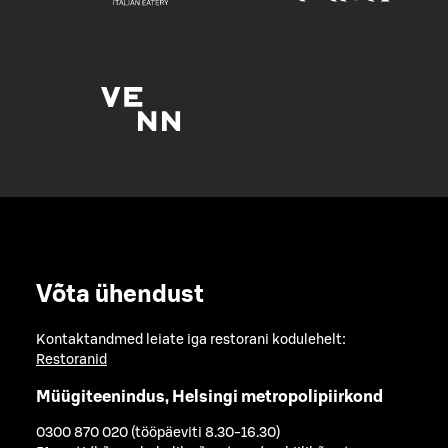
Võta ühendust
Kontaktandmed leiate iga restorani kodulehelt:
Restoranid
Müügiteenindus, Helsingi metropolipiirkond
0300 870 020 (tööpäeviti 8.30-16.30)