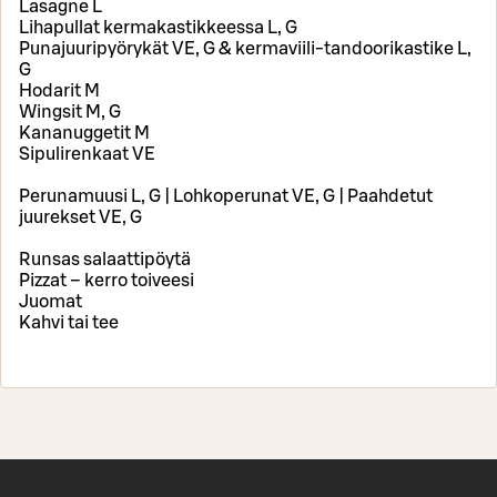
Lasagne L
Lihapullat kermakastikkeessa L, G
Punajuuripyörykät VE, G & kermaviili-tandoorikastike L,
G
Hodarit M
Wingsit M, G
Kananuggetit M
Sipulirenkaat VE
Perunamuusi L, G | Lohkoperunat VE, G | Paahdetut
juurekset VE, G
Runsas salaattipöytä
Pizzat – kerro toiveesi
Juomat
Kahvi tai tee