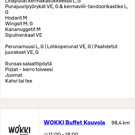
Lihapullat kermakastikkeessa L, G
Punajuuripyörykät VE, G & kermaviili-tandoorikastike L,
G
Hodarit M
Wingsit M, G
Kananuggetit M
Sipulirenkaat VE
Perunamuusi L, G | Lohkoperunat VE, G | Paahdetut
juurekset VE, G
Runsas salaattipöytä
Pizzat – kerro toiveesi
Juomat
Kahvi tai tee
WOKKI Buffet Kouvola
98,4 km
11:00 - 18:00