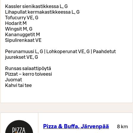
Kassler sienikastikkessa L, G
Lihapullat kermakastikkeessa L, G
Tofucurry VE, G
Hodarit M
Wingsit M, G
Kananuggetit M
Sipulirenkaat VE
Perunamuusi L, G | Lohkoperunat VE, G | Paahdetut
juurekset VE, G
Runsas salaattipöytä
Pizzat – kerro toiveesi
Juomat
Kahvi tai tee
Pizza & Buffa, Järvenpää
8 km