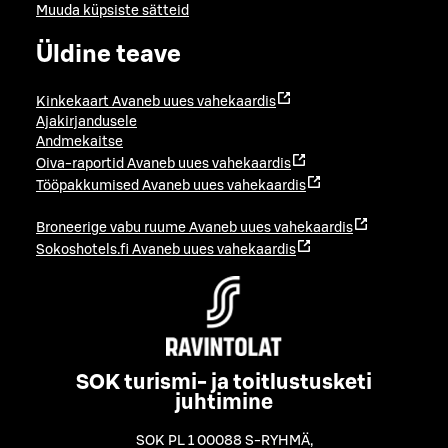
Muuda küpsiste sätteid
Üldine teave
Kinkekaart
Avaneb uues vahekaardis
Ajakirjandusele
Andmekaitse
Oiva-raportid
Avaneb uues vahekaardis
Tööpakkumised
Avaneb uues vahekaardis
Broneerige vabu ruume
Avaneb uues vahekaardis
Sokoshotels.fi
Avaneb uues vahekaardis
SOK turismi- ja toitlustusketi
juhtimine
SOK PL 1 00088 S-RYHMÄ
,