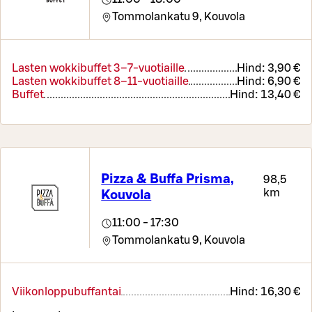
Tommolankatu 9,
Kouvola
Lasten wokkibuffet 3–7-vuotiaille
Hind:
3,90 €
Lasten wokkibuffet 8–11-vuotiaille
Hind:
6,90 €
Buffet
Hind:
13,40 €
Pizza & Buffa Prisma,
98,5
km
Kouvola
11:00 - 17:30
Tommolankatu 9,
Kouvola
Viikonloppubuffantai
Hind:
16,30 €