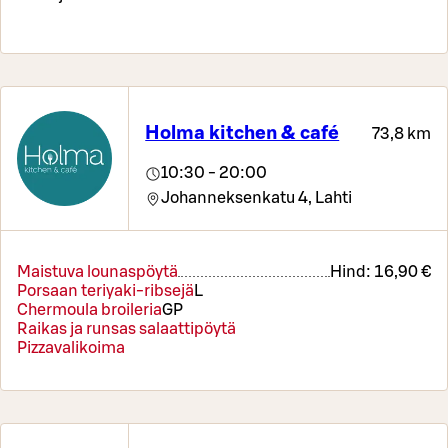
Holma kitchen & café
73,8 km
10:30 - 20:00
Johanneksenkatu 4,
Lahti
Maistuva lounaspöytä
Hind:
16,90 €
Porsaan teriyaki-ribsejä
L
Chermoula broileria
G
P
Raikas ja runsas salaattipöytä
Pizzavalikoima