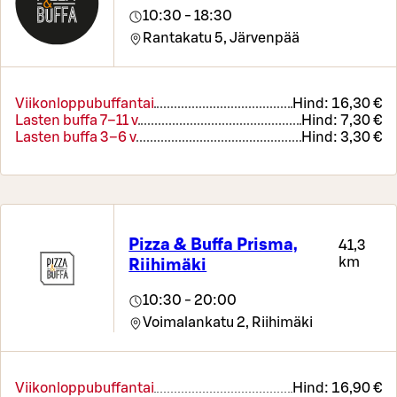
10:30 - 18:30
Rantakatu 5,
Järvenpää
Viikonloppubuffantai
Hind:
16,30 €
Lasten buffa 7–11 v
Hind:
7,30 €
Lasten buffa 3–6 v
Hind:
3,30 €
Pizza & Buffa Prisma,
41,3
km
Riihimäki
10:30 - 20:00
Voimalankatu 2,
Riihimäki
Viikonloppubuffantai
Hind:
16,90 €