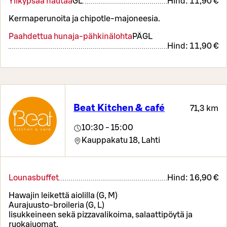
Ylikypsää nautaa
G
L
Hind:
11,90 €
Kermaperunoita ja chipotle-majoneesia.
Paahdettua hunaja-pähkinälohta
PÄ
G
L
Hind:
11,90 €
Beat Kitchen & café
71,3 km
10:30 - 15:00
Kauppakatu 18,
Lahti
Lounasbuffet
Hind:
16,90 €
Hawajin leikettä aiolilla (G, M)
Aurajuusto-broileria (G, L)
lisukkeineen sekä pizzavalikoima, salaattipöytä ja
ruokajuomat.