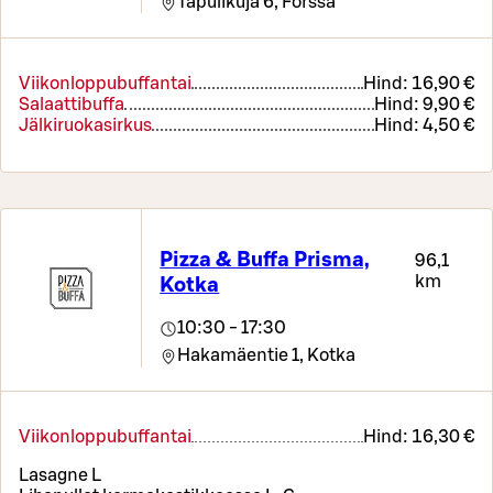
Tapulikuja 6,
Forssa
Viikonloppubuffantai
Hind:
16,90 €
Salaattibuffa
Hind:
9,90 €
Jälkiruokasirkus
Hind:
4,50 €
Pizza & Buffa Prisma,
96,1
km
Kotka
10:30 - 17:30
Hakamäentie 1,
Kotka
Viikonloppubuffantai
Hind:
16,30 €
Lasagne L