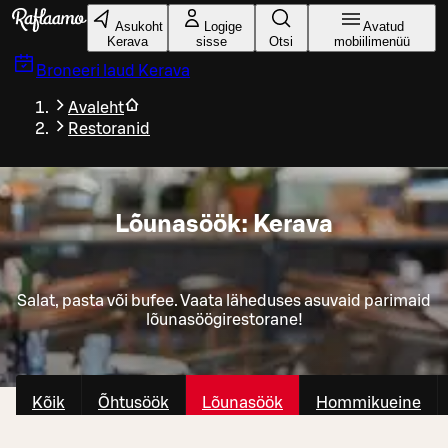
Liigu peamise sisu juurde
Asukoht
Logige
Avatud
Kerava
sisse
Otsi
mobiilimenüü
Broneeri laud
Kerava
Avaleht
Restoranid
Lõunasöök: Kerava
Salat, pasta või bufee. Vaata läheduses asuvaid parimaid
lõunasöögirestorane!
Kõik
Õhtusöök
Lõunasöök
Hommikueine