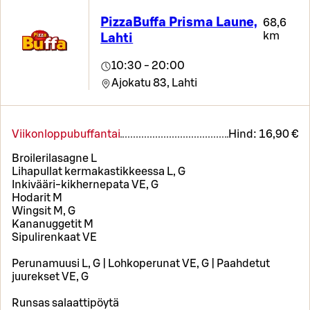
PizzaBuffa Prisma Laune,
68,6
km
Lahti
10:30 - 20:00
Ajokatu 83,
Lahti
Viikonloppubuffantai
Hind:
16,90 €
Broilerilasagne L
Lihapullat kermakastikkeessa L, G
Inkivääri-kikhernepata VE, G
Hodarit M
Wingsit M, G
Kananuggetit M
Sipulirenkaat VE
Perunamuusi L, G | Lohkoperunat VE, G | Paahdetut
juurekset VE, G
Runsas salaattipöytä