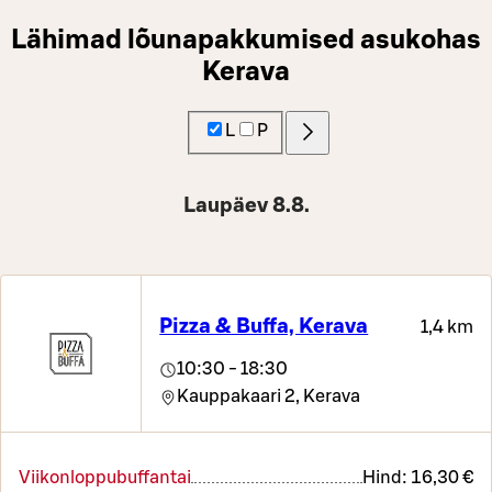
Lähimad lõunapakkumised asukohas
Kerava
L
P
Laupäev 8.8.
Pizza & Buffa, Kerava
1,4 km
10:30 - 18:30
Kauppakaari 2,
Kerava
Viikonloppubuffantai
Hind:
16,30 €