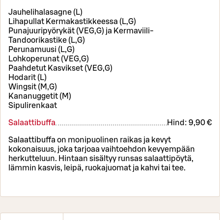
Jauhelihalasagne (L)
Lihapullat Kermakastikkeessa (L,G)
Punajuuripyörykät (VEG,G) ja Kermaviili-
Tandoorikastike (L,G)
Perunamuusi (L,G)
Lohkoperunat (VEG,G)
Paahdetut Kasvikset (VEG,G)
Hodarit (L)
Wingsit (M,G)
Kananuggetit (M)
Sipulirenkaat
Salaattibuffa
Hind:
9,90 €
Salaattibuffa on monipuolinen raikas ja kevyt
kokonaisuus, joka tarjoaa vaihtoehdon kevyempään
herkutteluun. Hintaan sisältyy runsas salaattipöytä,
lämmin kasvis, leipä, ruokajuomat ja kahvi tai tee.