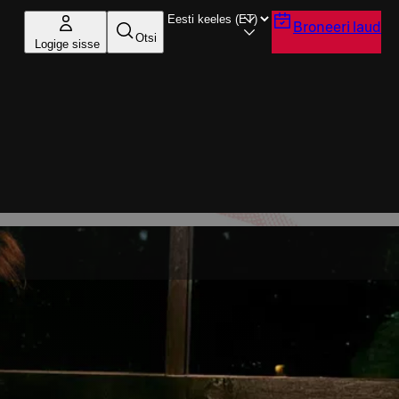
Broneeri laud
Otsi
Logige sisse