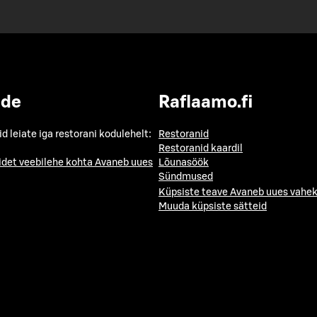
ide
Raflaamo.fi
id leiate iga restorani kodulehelt:
Restoranid
Restoranid kaardil
idet veebilehe kohta
Avaneb uues
Lõunasöök
Sündmused
Küpsiste teave
Avaneb uues vahek
Muuda küpsiste sätteid