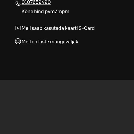
0107659490
Kõne hind pvm/mpm
Meil saab kasutada kaarti S-Card
Meil on laste mänguväljak