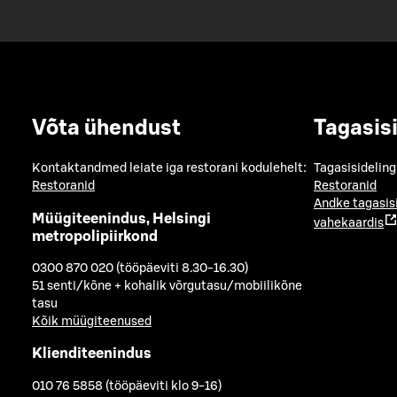
Võta ühendust
Tagasis
Kontaktandmed leiate iga restorani kodulehelt:
Tagasisideling
Restoranid
Restoranid
Andke tagasis
Müügiteenindus, Helsingi
vahekaardis
metropolipiirkond
0300 870 020 (tööpäeviti 8.30-16.30)
51 senti/kõne + kohalik võrgutasu/mobiilikõne
tasu
Kõik müügiteenused
Klienditeenindus
010 76 5858 (tööpäeviti klo 9-16)