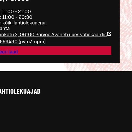
 11:00 - 21:00
: 11:00 - 20:30
 kõiki lahtiolekuaegu
ranta
inkatu 2, 06100 Porvoo
Avaneb uues vahekaardis
7659490
(
pvm/mpm
)
eeri laud
AHTIOLEKUAJAD