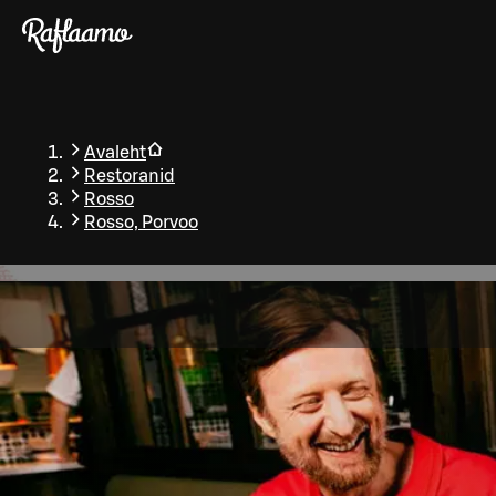
Liigu peamise sisu juurde
Avaleht
Restoranid
Rosso
Rosso, Porvoo