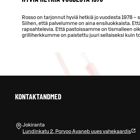
Rosso on tarjonnut hyviä hetkiä jo vuodesta 1978
Siihen, että palvelumme on aina ensiluokkaista. Et
rapsahtelevia. Että pastoissamme on tismalleen oi
grilliherkkumme on paistettu juuri sellaiseksi kuin to
KONTAKTANDMED
Jokiranta
Lundinkatu 2
,
Porvoo
Avaneb uues vahekaardis