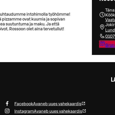
Täna:
 – suhtaudumme intohimolla työhömme!
Köök
tä pizzamme ovat kuumia ja sopivan
Vaata
kea suutuntuma ja maku. Ja että
Joki
ivot. Rossoon olet aina tervetullut!
Lund
010
Bron
L
Facebook
Avaneb uues vahekaardis
Instagram
Avaneb uues vahekaardis