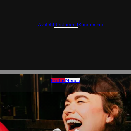
Avaleht
Restoranid
Sündmused
Esitlus
Menüü