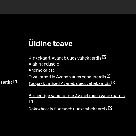
Üldine teave
Kinkekaart
Avaneb uues vahekaardis
Ajakirjandusele
Andmekaitse
Oiva-raportid
Avaneb uues vahekaardis
aardis
Tööpakkumised
Avaneb uues vahekaardis
Broneerige vabu ruume
Avaneb uues vahekaardis
Sokoshotels.fi
Avaneb uues vahekaardis