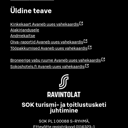
Üldine teave
Kinkekaart
Avaneb uues vahekaardis
Ajakirjandusele
Andmekaitse
Oiva-raportid
Avaneb uues vahekaardis
Tööpakkumised
Avaneb uues vahekaardis
Broneerige vabu ruume
Avaneb uues vahekaardis
Sokoshotels.fi
Avaneb uues vahekaardis
SOK turismi- ja toitlustusketi
juhtimine
SOK PL 1 00088 S-RYHMÄ
,
Ettevõtte registrikood 0116323-1