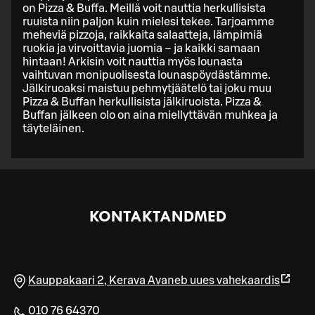
on Pizza & Buffa. Meillä voit nauttia herkullisista
ruuista niin paljon kuin mielesi tekee. Tarjoamme
meheviä pizzoja, raikkaita salaatteja, lämpimiä
ruokia ja virvoittavia juomia – ja kaikki samaan
hintaan! Arkisin voit nauttia myös lounasta
vaihtuvan monipuolisesta lounaspöydästämme.
Jälkiruoaksi maistuu pehmytjäätelö tai joku muu
Pizza & Buffan herkullisista jälkiruoista. Pizza &
Buffan jälkeen olo on aina miellyttävän muhkea ja
täyteläinen.
KONTAKTANDMED
Kauppakaari 2
,
Kerava
Avaneb uues vahekaardis
010 76 64370