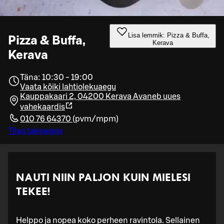
Lisa lemmik: Pizza & Buffa,
Pizza & Buffa,
Kerava
Kerava
Täna: 10:30 - 19:00
Vaata kõiki lahtiolekuaegu
Kauppakaari 2, 04200 Kerava
Avaneb uues
vahekaardis
010 76 64370
(
pvm/mpm
)
Tilaa takeaway
NAUTI NIIN PALJON KUIN MIELESI
TEKEE!
Helppo ja nopea koko perheen ravintola. Sellainen