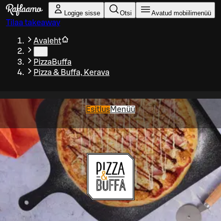
Liigu peamise sisu juurde
Logige sisse
Otsi
Avatud mobiilimenüü
Tilaa takeaway
Avaleht
…
PizzaBuffa
Pizza & Buffa, Kerava
Esitlus
Menüü