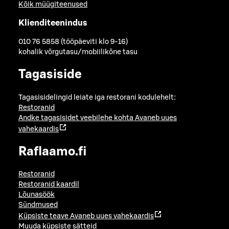
Kõik müügiteenused
Klienditeenindus
010 76 5858 (tööpäeviti klo 9-16)
kohalik võrgutasu/mobiilikõne tasu
Tagasiside
Tagasisidelingid leiate iga restorani kodulehelt:
Restoranid
Andke tagasisidet veebilehe kohta
Avaneb uues
vahekaardis
Raflaamo.fi
Restoranid
Restoranid kaardil
Lõunasöök
Sündmused
Küpsiste teave
Avaneb uues vahekaardis
Muuda küpsiste sätteid