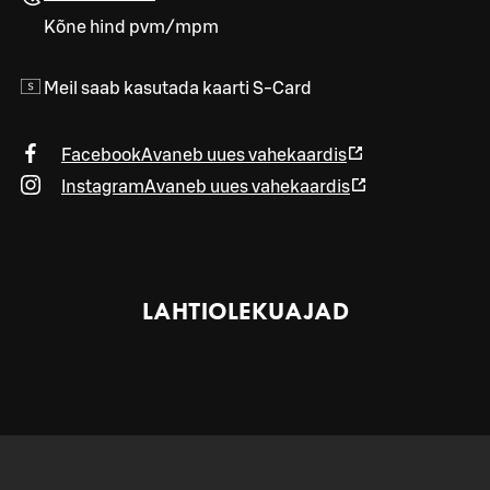
Kõne hind pvm/mpm
Meil saab kasutada kaarti S-Card
Facebook
Avaneb uues vahekaardis
Instagram
Avaneb uues vahekaardis
LAHTIOLEKUAJAD