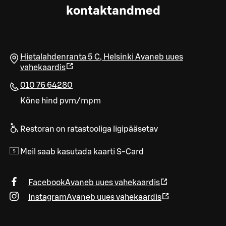
kontaktandmed
Hietalahdenranta 5 C
,
Helsinki
Avaneb uues
vahekaardis
010 76 64280
Kõne hind pvm/mpm
Restoran on ratastooliga ligipääsetav
Meil saab kasutada kaarti S-Card
Facebook
Avaneb uues vahekaardis
Instagram
Avaneb uues vahekaardis