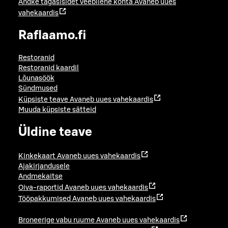
Andke tagasisidet veebilehe kohta
Avaneb uues
vahekaardis
Raflaamo.fi
Restoranid
Restoranid kaardil
Lõunasöök
Sündmused
Küpsiste teave
Avaneb uues vahekaardis
Muuda küpsiste sätteid
Üldine teave
Kinkekaart
Avaneb uues vahekaardis
Ajakirjandusele
Andmekaitse
Oiva-raportid
Avaneb uues vahekaardis
Tööpakkumised
Avaneb uues vahekaardis
Broneerige vabu ruume
Avaneb uues vahekaardis