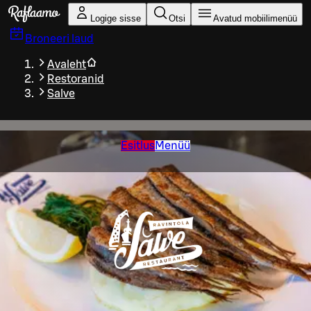
Liigu peamise sisu juurde
Logige sisse
Otsi
Avatud mobiilimenüü
Broneeri laud
Avaleht
Restoranid
Salve
Esitlus
Menüü