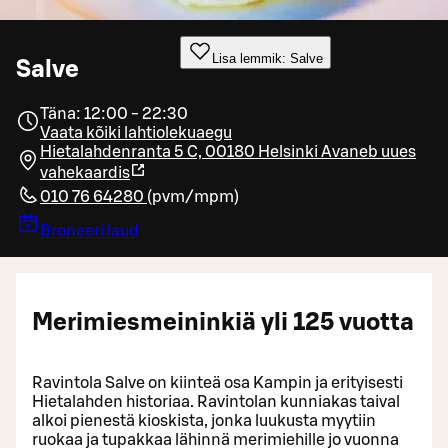
Lisa lemmik: Salve
Salve
Täna: 12:00 - 22:30
Vaata kõiki lahtiolekuaegu
Hietalahdenranta 5 C, 00180 Helsinki
Avaneb uues
vahekaardis
010 76 64280
(
pvm/mpm
)
Broneeri laud
Merimiesmeininkiä yli 125 vuotta
Ravintola Salve on kiinteä osa Kampin ja erityisesti
Hietalahden historiaa. Ravintolan kunniakas taival
alkoi pienestä kioskista, jonka luukusta myytiin
ruokaa ja tupakkaa lähinnä merimiehille jo vuonna