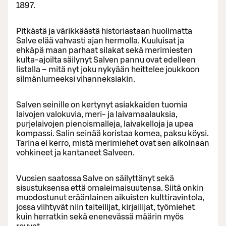
1897.
Pitkästä ja värikkäästä historiastaan huolimatta
Salve elää vahvasti ajan hermolla. Kuuluisat ja
ehkäpä maan parhaat silakat sekä merimiesten
kulta-ajoilta säilynyt Salven pannu ovat edelleen
listalla – mitä nyt joku nykyään heittelee joukkoon
silmänlumeeksi vihanneksiakin.
Salven seinille on kertynyt asiakkaiden tuomia
laivojen valokuvia, meri- ja laivamaalauksia,
purjelaivojen pienoismalleja, laivakelloja ja upea
kompassi. Salin seinää koristaa komea, paksu köysi.
Tarina ei kerro, mistä merimiehet ovat sen aikoinaan
vohkineet ja kantaneet Salveen.
Vuosien saatossa Salve on säilyttänyt sekä
sisustuksensa että omaleimaisuutensa. Siitä onkin
muodostunut eräänlainen aikuisten kulttiravintola,
jossa viihtyvät niin taiteilijat, kirjailijat, työmiehet
kuin herratkin sekä enenevässä määrin myös