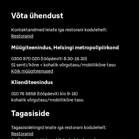
Võta ühendust
Kontaktandmed leiate iga restorani kodulehelt:
Restoranid
Müügiteenindus, Helsingi metropolipiirkond
0300 870 020 (tööpäeviti 8.30-16.30)
51 senti/kõne + kohalik võrgutasu/mobiilikõne tasu
Kõik müügiteenused
Klienditeenindus
010 76 5858 (tööpäeviti klo 9-16)
kohalik võrgutasu/mobiilikõne tasu
Tagasiside
Tagasisidelingid leiate iga restorani kodulehelt:
Restoranid