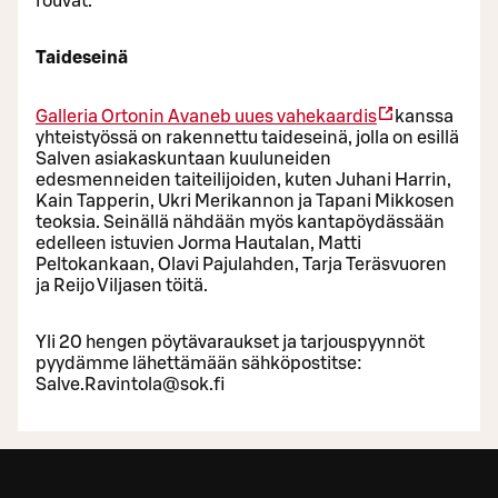
rouvat.
Taideseinä
Galleria Ortonin
Avaneb uues vahekaardis
kanssa
yhteistyössä on rakennettu taideseinä, jolla on esillä
Salven asiakaskuntaan kuuluneiden
edesmenneiden taiteilijoiden, kuten Juhani Harrin,
Kain Tapperin, Ukri Merikannon ja Tapani Mikkosen
teoksia. Seinällä nähdään myös kantapöydässään
edelleen istuvien Jorma Hautalan, Matti
Peltokankaan, Olavi Pajulahden, Tarja Teräsvuoren
ja Reijo Viljasen töitä.
Yli 20 hengen pöytävaraukset ja tarjouspyynnöt
pyydämme lähettämään sähköpostitse:
Salve.Ravintola@sok.fi