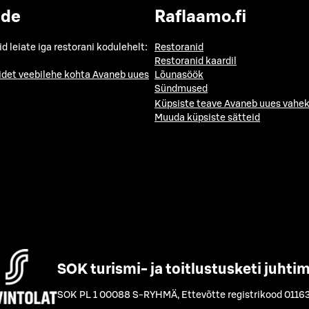
ide
Raflaamo.fi
id leiate iga restorani kodulehelt:
Restoranid
Restoranid kaardil
idet veebilehe kohta
Avaneb uues
Lõunasöök
Sündmused
Küpsiste teave
Avaneb uues vahek
Muuda küpsiste sätteid
SOK turismi- ja toitlustusketi juhti
SOK PL 1 00088 S-RYHMÄ
,
Ettevõtte registrikood 0116