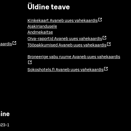
Üldine teave
Kinkekaart
Avaneb uues vahekaardis
Ajakirjandusele
Andmekaitse
Oiva-raportid
Avaneb uues vahekaardis
aardis
Tööpakkumised
Avaneb uues vahekaardis
Broneerige vabu ruume
Avaneb uues vahekaardis
Sokoshotels.fi
Avaneb uues vahekaardis
mine
323-1