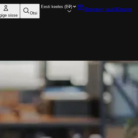
Broneeri laud
Kerava
Otsi
gige sisse