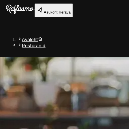
Liigu peamise sisu juurde
Asukoht
Kerava
Avaleht
Restoranid