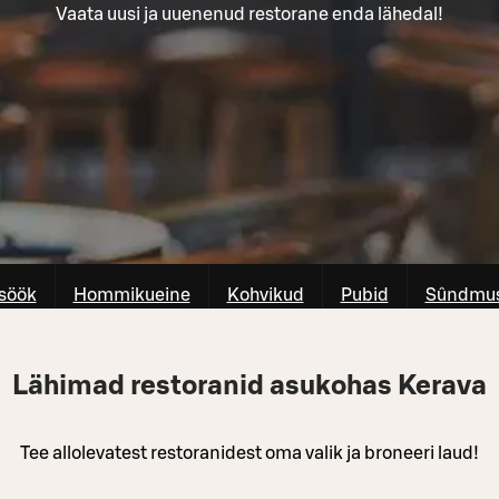
Vaata uusi ja uuenenud restorane enda lähedal!
söök
Hommikueine
Kohvikud
Pubid
Sûndmus
Lähimad restoranid asukohas Kerava
Tee allolevatest restoranidest oma valik ja broneeri laud!