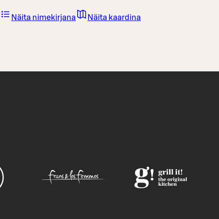
Näita nimekirjana
Näita kaardina