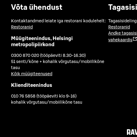
Võta ühendust
Tagasis
Kontaktandmed leiate iga restorani kodulehelt:
Tagasisideling
Restoranid
Restoranid
Andke tagasis
Müügiteenindus, Helsingi
vahekaardis
metropolipiirkond
0300 870 020 (tööpäeviti 8.30-16.30)
51 senti/kõne + kohalik võrgutasu/mobiilikõne
tasu
Kõik müügiteenused
Klienditeenindus
010 76 5858 (tööpäeviti klo 9-16)
kohalik võrgutasu/mobiilikõne tasu