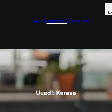
Lo
Avaleht
Restoranid
Sündmused
Uued!: Kerava