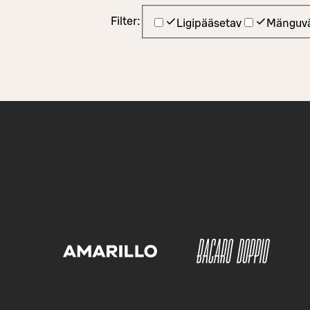
Filter:
Ligipääsetav
Mänguvä