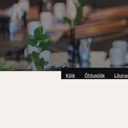
Kõik
Õhtusöök
Lõuna