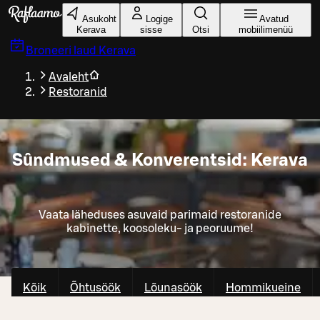
Liigu peamise sisu juurde
Asukoht
Logige
Avatud
Kerava
sisse
Otsi
mobiilimenüü
Broneeri laud
Kerava
Avaleht
Restoranid
Sûndmused & Konverentsid: Kerava
Vaata läheduses asuvaid parimaid restoranide
kabinette, koosoleku- ja peoruume!
Kõik
Õhtusöök
Lõunasöök
Hommikueine