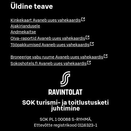
Üldine teave
Kinkekaart
Avaneb uues vahekaardis
Ajakirjandusele
Andmekaitse
Oiva-raportid
Avaneb uues vahekaardis
Tööpakkumised
Avaneb uues vahekaardis
Broneerige vabu ruume
Avaneb uues vahekaardis
Sokoshotels.fi
Avaneb uues vahekaardis
SOK turismi- ja toitlustusketi
juhtimine
SOK PL 1 00088 S-RYHMÄ
,
Ettevõtte registrikood 0116323-1