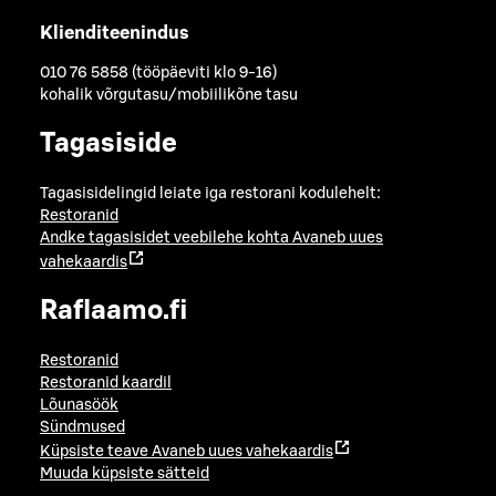
Klienditeenindus
010 76 5858 (tööpäeviti klo 9-16)
kohalik võrgutasu/mobiilikõne tasu
Tagasiside
Tagasisidelingid leiate iga restorani kodulehelt:
Restoranid
Andke tagasisidet veebilehe kohta
Avaneb uues
vahekaardis
Raflaamo.fi
Restoranid
Restoranid kaardil
Lõunasöök
Sündmused
Küpsiste teave
Avaneb uues vahekaardis
Muuda küpsiste sätteid