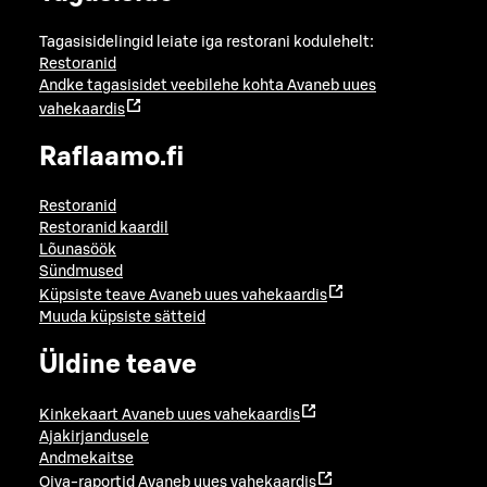
Tagasisidelingid leiate iga restorani kodulehelt:
Restoranid
Andke tagasisidet veebilehe kohta
Avaneb uues
vahekaardis
Raflaamo.fi
Restoranid
Restoranid kaardil
Lõunasöök
Sündmused
Küpsiste teave
Avaneb uues vahekaardis
Muuda küpsiste sätteid
Üldine teave
Kinkekaart
Avaneb uues vahekaardis
Ajakirjandusele
Andmekaitse
Oiva-raportid
Avaneb uues vahekaardis