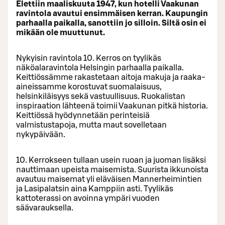
Elettiin maaliskuuta 1947, kun hotelli Vaakunan
ravintola avautui ensimmäisen kerran. Kaupungin
parhaalla paikalla, sanottiin jo silloin. Siltä osin ei
mikään ole muuttunut.
Nykyisin ravintola 10. Kerros on tyylikäs
näköalaravintola Helsingin parhaalla paikalla.
Keittiössämme rakastetaan aitoja makuja ja raaka-
aineissamme korostuvat suomalaisuus,
helsinkiläisyys sekä vastuullisuus. Ruokalistan
inspiraation lähteenä toimii Vaakunan pitkä historia.
Keittiössä hyödynnetään perinteisiä
valmistustapoja, mutta maut sovelletaan
nykypäivään.
10. Kerrokseen tullaan usein ruoan ja juoman lisäksi
nauttimaan upeista maisemista. Suurista ikkunoista
avautuu maisemat yli eläväisen Mannerheimintien
ja Lasipalatsin aina Kamppiin asti. Tyylikäs
kattoterassi on avoinna ympäri vuoden
säävarauksella.