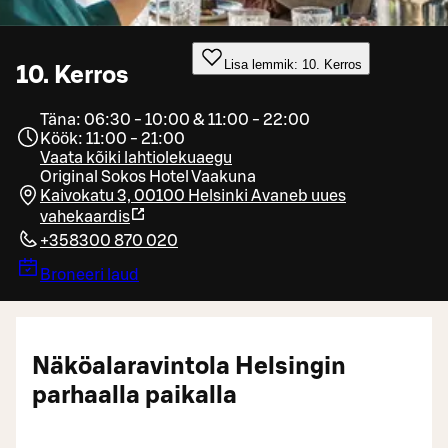
Lisa lemmik: 10. Kerros
10. Kerros
Täna: 06:30 - 10:00 & 11:00 - 22:00
Köök: 11:00 - 21:00
Vaata kõiki lahtiolekuaegu
Original Sokos Hotel Vaakuna
Kaivokatu 3, 00100 Helsinki
Avaneb uues
vahekaardis
+358300 870 020
Broneeri laud
Näköalaravintola Helsingin
parhaalla paikalla