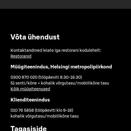
Võta ühendust
Kontaktandmed leiate iga restorani kodulehelt:
Restoranid
Müügiteenindus, Helsingi metropolipiirkond
0300 870 020 (tööpäeviti 8.30-16.30)
51 senti/kõne + kohalik võrgutasu/mobiilikõne tasu
Kõik müügiteenused
Klienditeenindus
010 76 5858 (tööpäeviti klo 9-16)
kohalik võrgutasu/mobiilikõne tasu
Tagasiside