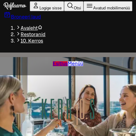
Liigu peamise sisu juurde
Logige sisse
Otsi
Avatud mobiilimenüü
Broneeri laud
Avaleht
Restoranid
10. Kerros
Esitlus
Menüü