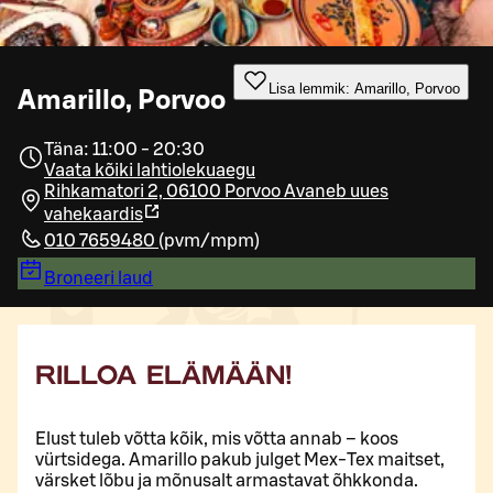
Lisa lemmik: Amarillo, Porvoo
Amarillo, Porvoo
Täna: 11:00 - 20:30
Vaata kõiki lahtiolekuaegu
Rihkamatori 2, 06100 Porvoo
Avaneb uues
vahekaardis
010 7659480
(
pvm/mpm
)
Broneeri laud
RILLOA ELÄMÄÄN!
Elust tuleb võtta kõik, mis võtta annab – koos
vürtsidega. Amarillo pakub julget Mex-Tex maitset,
värsket lõbu ja mõnusalt armastavat õhkkonda.