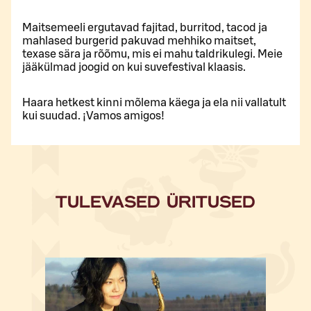
Maitsemeeli ergutavad fajitad, burritod, tacod ja
mahlased burgerid pakuvad mehhiko maitset,
texase sära ja rõõmu, mis ei mahu taldrikulegi. Meie
jääkülmad joogid on kui suvefestival klaasis.
Haara hetkest kinni mõlema käega ja ela nii vallatult
kui suudad. ¡Vamos amigos!
TULEVASED ÜRITUSED