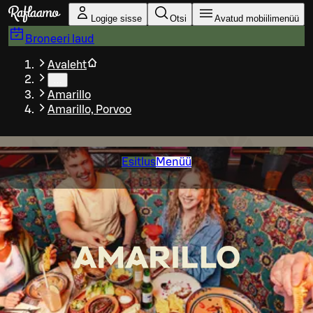
Liigu peamise sisu juurde
Logige sisse
Otsi
Avatud mobiilimenüü
Broneeri laud
Avaleht
…
Amarillo
Amarillo, Porvoo
Esitlus
Menüü