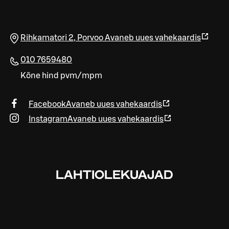
Rihkamatori 2
,
Porvoo
Avaneb uues vahekaardis
010 7659480
Kõne hind pvm/mpm
Facebook
Avaneb uues vahekaardis
Instagram
Avaneb uues vahekaardis
LAHTIOLEKUAJAD