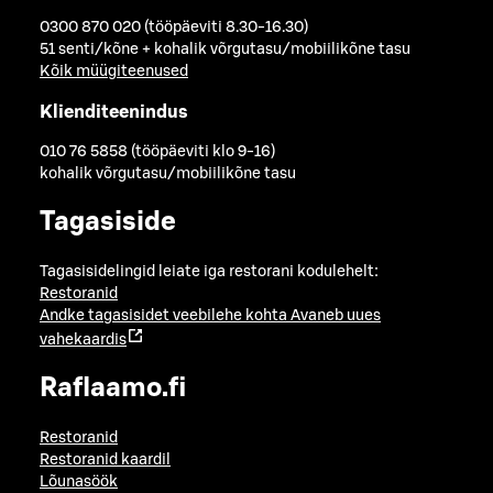
0300 870 020 (tööpäeviti 8.30-16.30)
51 senti/kõne + kohalik võrgutasu/mobiilikõne tasu
Kõik müügiteenused
Klienditeenindus
010 76 5858 (tööpäeviti klo 9-16)
kohalik võrgutasu/mobiilikõne tasu
Tagasiside
Tagasisidelingid leiate iga restorani kodulehelt:
Restoranid
Andke tagasisidet veebilehe kohta
Avaneb uues
vahekaardis
Raflaamo.fi
Restoranid
Restoranid kaardil
Lõunasöök