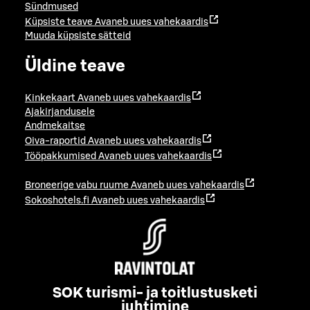
Sündmused
Küpsiste teave
Avaneb uues vahekaardis
Muuda küpsiste sätteid
Üldine teave
Kinkekaart
Avaneb uues vahekaardis
Ajakirjandusele
Andmekaitse
Oiva-raportid
Avaneb uues vahekaardis
Tööpakkumised
Avaneb uues vahekaardis
Broneerige vabu ruume
Avaneb uues vahekaardis
Sokoshotels.fi
Avaneb uues vahekaardis
SOK turismi- ja toitlustusketi
juhtimine