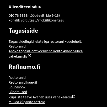
Klienditeenindus
010 76 5858 (tööpäeviti klo 9-16)
kohalik võrgutasu/mobiilikõne tasu
Tagasiside
Tagasisidelingid leiate iga restorani kodulehelt:
Restoranid
Andke tagasisidet veebilehe kohta
Avaneb uues
vahekaardis
Raflaamo.fi
Restoranid
Restoranid kaardil
Lõunasöök
Sündmused
Küpsiste teave
Avaneb uues vahekaardis
Muuda küpsiste sätteid