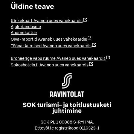
Üldine teave
Kinkekaart
Avaneb uues vahekaardis
Ajakirjandusele
Andmekaitse
Oiva-raportid
Avaneb uues vahekaardis
Tööpakkumised
Avaneb uues vahekaardis
Broneerige vabu ruume
Avaneb uues vahekaardis
Sokoshotels.fi
Avaneb uues vahekaardis
SOK turismi- ja toitlustusketi
juhtimine
SOK PL 1 00088 S-RYHMÄ
,
Ettevõtte registrikood 0116323-1