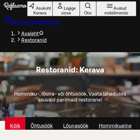
Liigu peamise sisu juurde
Asukoht
Logige
Avatud
Kerava
sisse
Otsi
mobiilimenüü
Broneeri laud
Kerava
Avaleht
Restoranid
Restoranid: Kerava
Hommiku-, lõuna- või õhtusöök. Vaata läheduses
asuvaid parimaid restorane!
Kõik
Õhtusöök
Lõunasöök
Hommikueine