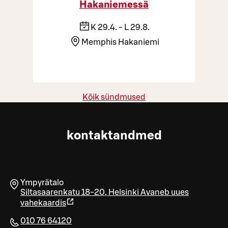
Hakaniemessä
K 29.4. - L 29.8.
Memphis Hakaniemi
Kõik sündmused
kontaktandmed
Ympyrätalo
Siltasaarenkatu 18-20
,
Helsinki
Avaneb uues
vahekaardis
010 76 64120