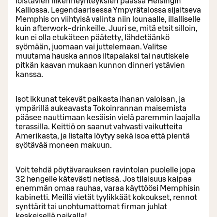
loistavien liikenneyhteyksien päässä Helsingin
Kalliossa. Legendaarisessa Ympyrätalossa sijaitseva
Memphis on viihtyisä valinta niin lounaalle, illalliselle
kuin afterwork-drinkeille. Juuri se, mitä etsit silloin,
kun ei olla etukäteen päätetty, lähdetäänkö
syömään, juomaan vai juttelemaan. Valitse
muutama hauska annos iltapalaksi tai nautiskele
pitkän kaavan mukaan kunnon dinneri ystävien
kanssa.
Isot ikkunat tekevät paikasta ihanan valoisan, ja
ympärillä aukeavasta Tokoinrannan maisemista
pääsee nauttimaan kesäisin vielä paremmin laajalla
terassilla. Keittiö on saanut vahvasti vaikutteita
Amerikasta, ja listalta löytyy sekä isoa että pientä
syötävää moneen makuun.
Voit tehdä pöytävarauksen ravintolan puolelle jopa
32 hengelle kätevästi netissä. Jos tilaisuus kaipaa
enemmän omaa rauhaa, varaa käyttöösi Memphisin
kabinetti. Meillä vietät tyylikkäät kokoukset, rennot
synttärit tai unohtumattomat firman juhlat
keskeisellä paikalla!