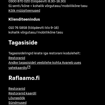
0300 870 020 (tööpäeviti 8.30-16.30)
51 senti/kõne + kohalik võrgutasu/mobiilikõne tasu
Kõik müügiteenused
Klienditeenindus
010 76 5858 (tööpäeviti klo 9-16)
kohalik võrgutasu/mobiilikõne tasu
Tagasiside
Tagasisidelingid leiate iga restorani kodulehelt:
Restoranid
Andke tagasisidet veebilehe kohta
Avaneb uues
vahekaardis
Raflaamo.fi
Restoranid
Restoranid kaardil
Lõunasöök
Sündmused