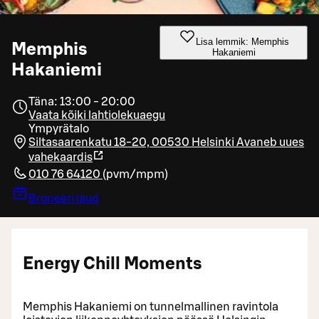
Lisa lemmik: Memphis
Memphis
Hakaniemi
Hakaniemi
Täna: 13:00 - 20:00
Vaata kõiki lahtiolekuaegu
Ympyrätalo
Siltasaarenkatu 18-20, 00530 Helsinki
Avaneb uues
vahekaardis
010 76 64120
(
pvm/mpm
)
Broneeri laud
Energy Chill Moments
Memphis Hakaniemi on tunnelmallinen ravintola