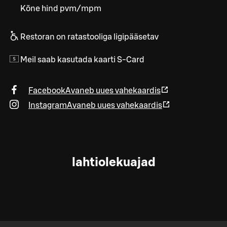
Kõne hind pvm/mpm
Restoran on ratastooliga ligipääsetav
Meil saab kasutada kaarti S-Card
Facebook
Avaneb uues vahekaardis
Instagram
Avaneb uues vahekaardis
lahtiolekuajad