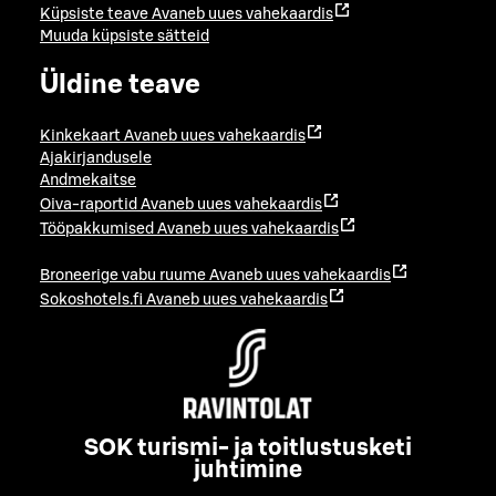
Küpsiste teave
Avaneb uues vahekaardis
Muuda küpsiste sätteid
Üldine teave
Kinkekaart
Avaneb uues vahekaardis
Ajakirjandusele
Andmekaitse
Oiva-raportid
Avaneb uues vahekaardis
Tööpakkumised
Avaneb uues vahekaardis
Broneerige vabu ruume
Avaneb uues vahekaardis
Sokoshotels.fi
Avaneb uues vahekaardis
SOK turismi- ja toitlustusketi
juhtimine