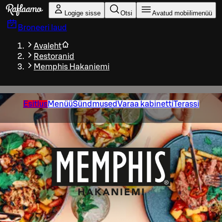
Liigu peamise sisu juurde
Logige sisse
Otsi
Avatud mobiilimenüü
Broneeri laud
Avaleht
Restoranid
Memphis Hakaniemi
Esitlus
Menüü
Sündmused
Varaa kabinetti
Terassi