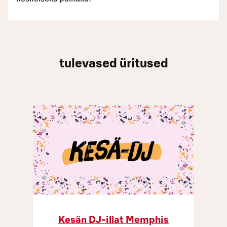
tulevased üritused
Kesän DJ-illat Memphis