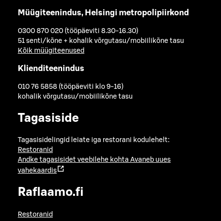
Müügiteenindus, Helsingi metropolipiirkond
0300 870 020 (tööpäeviti 8.30-16.30)
51 senti/kõne + kohalik võrgutasu/mobiilikõne tasu
Kõik müügiteenused
Klienditeenindus
010 76 5858 (tööpäeviti klo 9-16)
kohalik võrgutasu/mobiilikõne tasu
Tagasiside
Tagasisidelingid leiate iga restorani kodulehelt:
Restoranid
Andke tagasisidet veebilehe kohta
Avaneb uues
vahekaardis
Raflaamo.fi
Restoranid