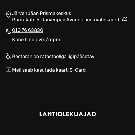
Järvenpään Prismakeskus
Rantakatu 5
,
Järvenpää
Avaneb uues vahekaardis
010 76 63830
Kõne hind pvm/mpm
Restoran on ratastooliga ligipääsetav
Meil saab kasutada kaarti S-Card
LAHTIOLEKUAJAD