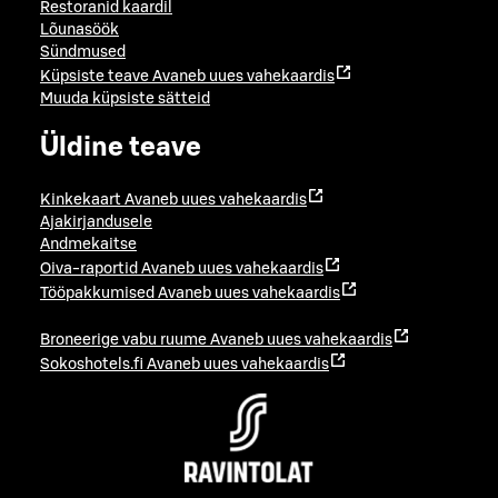
Restoranid kaardil
Lõunasöök
Sündmused
Küpsiste teave
Avaneb uues vahekaardis
Muuda küpsiste sätteid
Üldine teave
Kinkekaart
Avaneb uues vahekaardis
Ajakirjandusele
Andmekaitse
Oiva-raportid
Avaneb uues vahekaardis
Tööpakkumised
Avaneb uues vahekaardis
Broneerige vabu ruume
Avaneb uues vahekaardis
Sokoshotels.fi
Avaneb uues vahekaardis