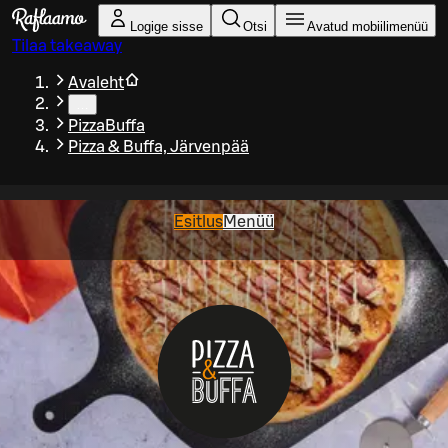
Liigu peamise sisu juurde
Logige sisse
Otsi
Avatud mobiilimenüü
Tilaa takeaway
Avaleht
…
PizzaBuffa
Pizza & Buffa, Järvenpää
Esitlus
Menüü