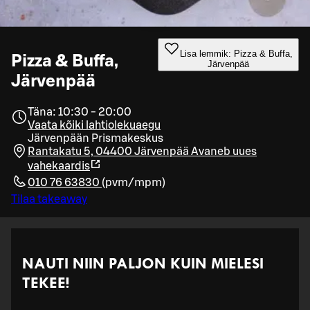
Lisa lemmik: Pizza & Buffa,
Pizza & Buffa,
Järvenpää
Järvenpää
Täna: 10:30 - 20:00
Vaata kõiki lahtiolekuaegu
Järvenpään Prismakeskus
Rantakatu 5, 04400 Järvenpää
Avaneb uues
vahekaardis
010 76 63830
(
pvm/mpm
)
Tilaa takeaway
NAUTI NIIN PALJON KUIN MIELESI
TEKEE!