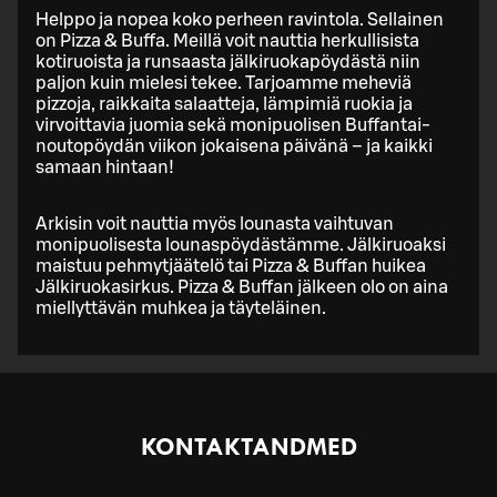
Helppo ja nopea koko perheen ravintola. Sellainen
on Pizza & Buffa. Meillä voit nauttia herkullisista
kotiruoista ja runsaasta jälkiruokapöydästä niin
paljon kuin mielesi tekee. Tarjoamme meheviä
pizzoja, raikkaita salaatteja, lämpimiä ruokia ja
virvoittavia juomia sekä monipuolisen Buffantai-
noutopöydän viikon jokaisena päivänä – ja kaikki
samaan hintaan!
Arkisin voit nauttia myös lounasta vaihtuvan
monipuolisesta lounaspöydästämme. Jälkiruoaksi
maistuu pehmytjäätelö tai Pizza & Buffan huikea
Jälkiruokasirkus. Pizza & Buffan jälkeen olo on aina
miellyttävän muhkea ja täyteläinen.
KONTAKTANDMED