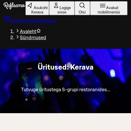
Liigu peamise sisu juurde
Asukoht
Logige
Avatud
Kerava
sisse
Otsi
mobiilimenüü
Broneeri laud
Kerava
Avaleht
Sündmused
Üritused: Kerava
Tutvuge üritustega S-grupi restoranides...