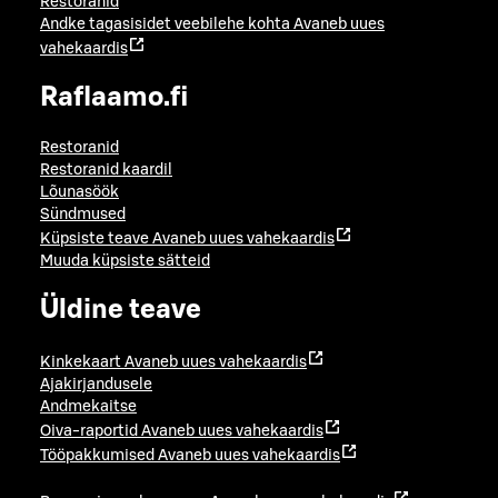
Restoranid
Andke tagasisidet veebilehe kohta
Avaneb uues
vahekaardis
Raflaamo.fi
Restoranid
Restoranid kaardil
Lõunasöök
Sündmused
Küpsiste teave
Avaneb uues vahekaardis
Muuda küpsiste sätteid
Üldine teave
Kinkekaart
Avaneb uues vahekaardis
Ajakirjandusele
Andmekaitse
Oiva-raportid
Avaneb uues vahekaardis
Tööpakkumised
Avaneb uues vahekaardis