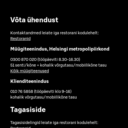
Võta ühendust
Kontaktandmed leiate iga restorani kodulehelt:
Restoranid
Müügiteenindus, Helsingi metropolipiirkond
0300 870 020 (tööpäeviti 8.30-16.30)
51 senti/kõne + kohalik võrgutasu/mobiilikõne tasu
Kõik müügiteenused
Klienditeenindus
010 76 5858 (tööpäeviti klo 9-16)
kohalik võrgutasu/mobiilikõne tasu
Tagasiside
Tagasisidelingid leiate iga restorani kodulehelt: