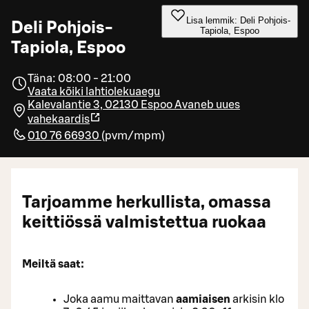
Lisa lemmik: Deli Pohjois-
Deli Pohjois-
Tapiola, Espoo
Tapiola, Espoo
Täna: 08:00 - 21:00
Vaata kõiki lahtiolekuaegu
Kalevalantie 3, 02130 Espoo
Avaneb uues
vahekaardis
010 76 66930
(
pvm/mpm
)
Tarjoamme herkullista, omassa
keittiössä valmistettua ruokaa
Meiltä saat:
Joka aamu maittavan
aamiaisen
arkisin klo