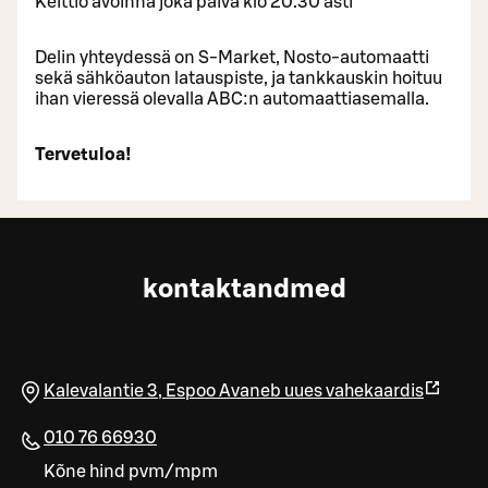
Keittiö avoinna joka päivä klo 20.30 asti
Delin yhteydessä on S-Market, Nosto-automaatti
sekä sähköauton latauspiste, ja tankkauskin hoituu
ihan vieressä olevalla ABC:n automaattiasemalla.
Tervetuloa!
kontaktandmed
Kalevalantie 3
,
Espoo
Avaneb uues vahekaardis
010 76 66930
Kõne hind pvm/mpm