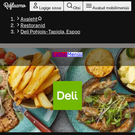
Liigu peamise sisu juurde
Logige sisse
Otsi
Avatud mobiilimenüü
Avaleht
Restoranid
Deli Pohjois-Tapiola, Espoo
Esitlus
Menüü