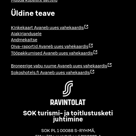
Muuda küpsiste sätteid
Üldine teave
Kinkekaart
Avaneb uues vahekaardis
Ajakirjandusele
Andmekaitse
Oiva-raportid
Avaneb uues vahekaardis
Tööpakkumised
Avaneb uues vahekaardis
Broneerige vabu ruume
Avaneb uues vahekaardis
Sokoshotels.fi
Avaneb uues vahekaardis
SOK turismi- ja toitlustusketi
juhtimine
SOK PL 1 00088 S-RYHMÄ
,