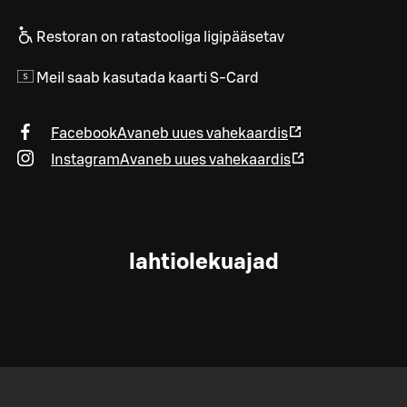
Restoran on ratastooliga ligipääsetav
Meil saab kasutada kaarti S-Card
Facebook
Avaneb uues vahekaardis
Instagram
Avaneb uues vahekaardis
lahtiolekuajad