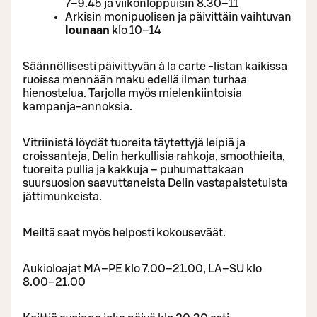
7–9.45 ja viikonloppuisin 8.30–11
Arkisin monipuolisen ja päivittäin vaihtuvan
lounaan
klo 10–14
Säännöllisesti päivittyvän à la carte -listan kaikissa
ruoissa mennään maku edellä ilman turhaa
hienostelua. Tarjolla myös mielenkiintoisia
kampanja-annoksia.
Vitriinistä löydät tuoreita täytettyjä leipiä ja
croissanteja, Delin herkullisia rahkoja, smoothieita,
tuoreita pullia ja kakkuja – puhumattakaan
suursuosion saavuttaneista Delin vastapaistetuista
jättimunkeista.
Meiltä saat myös helposti kokouseväät.
Aukioloajat MA–PE klo 7.00–21.00, LA–SU klo
8.00–21.00