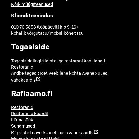
Kõik müügiteenused
Klienditeenindus
010 76 5858 (tööpäeviti klo 9-16)
kohalik võrgutasu/mobiilikõne tasu
Tagasiside
Tagasisidelingid leiate iga restorani kodulehelt:
Restoranid
Andke tagasisidet veebilehe kohta
Avaneb uues
vahekaardis
Raflaamo.fi
Restoranid
Restoranid kaardil
Lõunasöök
Sündmused
Küpsiste teave
Avaneb uues vahekaardis