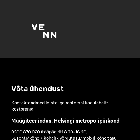
Võta ühendust
Kontaktandmed leiate iga restorani kodulehelt:
Restoranid
Müügiteenindus, Helsingi metropolipiirkond
0300 870 020 (tööpäeviti 8.30-16.30)
51 senti/kõne + kohalik võrgutasu/mobiilikõne tasu