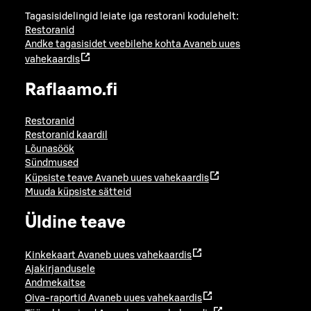
Tagasisidelingid leiate iga restorani kodulehelt:
Restoranid
Andke tagasisidet veebilehe kohta
Avaneb uues
vahekaardis
Raflaamo.fi
Restoranid
Restoranid kaardil
Lõunasöök
Sündmused
Küpsiste teave
Avaneb uues vahekaardis
Muuda küpsiste sätteid
Üldine teave
Kinkekaart
Avaneb uues vahekaardis
Ajakirjandusele
Andmekaitse
Oiva-raportid
Avaneb uues vahekaardis