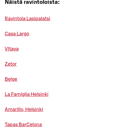
Näistä ravintoloista:
Ravintola Lasipalatsi
Casa Largo
Vltava
Zetor
Belge
La Famiglia Helsinki
Amarillo, Helsinki
Tapas BarCelona