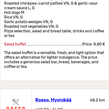
Roasted chickpea-carrot patties VN, G & garlic-sour
cream sauce L, G
Hot dogs M
Rice VN, G
Garlic potato wedges VN, G
Roasted root vegetables VN, G
Pizza selection, salad and bread table, drinks and coffee
or tea
Salad buffet
Price:
9,90 €
The salad buffet is a versatile, fresh, and light option that
offers an alternative for lighter indulgence. The price
includes a generous salad bar, bread, beverages, and
coffee or tea.
Rosso, Hyvinkää
46.2 km