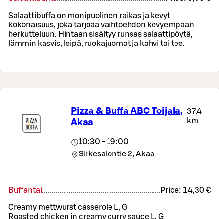
Salaattibuffa on monipuolinen raikas ja kevyt
kokonaisuus, joka tarjoaa vaihtoehdon kevyempään
herkutteluun. Hintaan sisältyy runsas salaattipöytä,
lämmin kasvis, leipä, ruokajuomat ja kahvi tai tee.
Pizza & Buffa ABC Toijala,
37.4
km
Akaa
10:30 - 19:00
Sirkesalontie 2,
Akaa
Buffantai
Price:
14,30 €
Creamy mettwurst casserole L, G
Roasted chicken in creamy curry sauce L, G