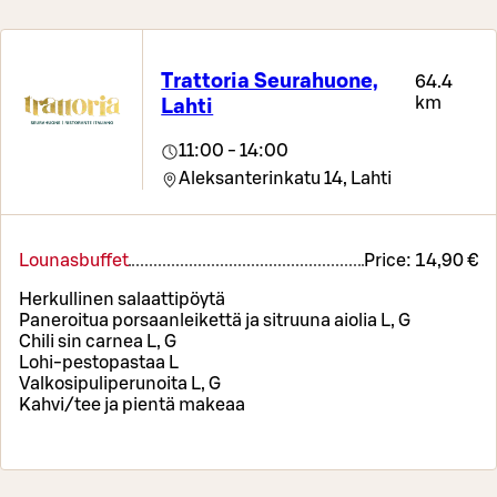
Trattoria Seurahuone,
64.4
km
Lahti
11:00 - 14:00
Aleksanterinkatu 14,
Lahti
Lounasbuffet
Price:
14,90 €
Herkullinen salaattipöytä
Paneroitua porsaanleikettä ja sitruuna aiolia L, G
Chili sin carnea L, G
Lohi-pestopastaa L
Valkosipuliperunoita L, G
Kahvi/tee ja pientä makeaa