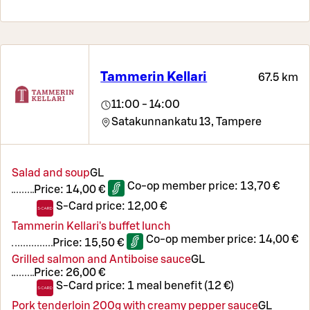
Tammerin Kellari
67.5 km
11:00 - 14:00
Satakunnankatu 13,
Tampere
Salad and soup
G
L
Co-op member price:
13,70 €
Price:
14,00 €
S-Card price:
12,00 €
Tammerin Kellari's buffet lunch
Co-op member price:
14,00 €
Price:
15,50 €
Grilled salmon and Antiboise sauce
G
L
Price:
26,00 €
S-Card price:
1 meal benefit (12 €)
Pork tenderloin 200g with creamy pepper sauce
G
L