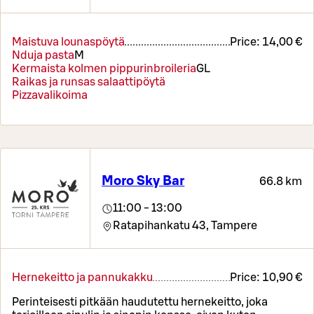
Maistuva lounaspöytä
Price:
14,00 €
Nduja pasta
M
Kermaista kolmen pippurinbroileria
G
L
Raikas ja runsas salaattipöytä
Pizzavalikoima
Moro Sky Bar
66.8 km
11:00 - 13:00
Ratapihankatu 43,
Tampere
Hernekeitto ja pannukakku
Price:
10,90 €
Perinteisesti pitkään haudutettu hernekeitto, joka