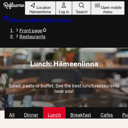
Skip to main content
Location
Open mobile
Hämeenlinna
Log in
Search
menu
Reserve a table
Hämeenlinna
Front page
Restaurants
Lunch: Hämeenlinna
Salad, pasta or buffet. See the best lunch restaurants
near you!
All
Dinner
Lunch
Breakfast
Cafes
Pu