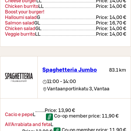
Cheese burger
LL
Price:
14,00 €
Chicken burrito
LL
Price:
14,00 €
Boost your burger!
Halloumi salad
G
Price:
14,00 €
Salmon salad
G
L
Price:
16,70 €
Chicken salad
G
L
Price:
14,00 €
Veggie burrito
LL
Price:
14,00 €
Spaghetteria Jumbo
83.1 km
11:00 - 14:00
Vantaanportinkatu 3,
Vantaa
Price:
13,90 €
Cacio e pepe
L
Co-op member price:
11,90 €
All'Arrabiata and feta
L
Co-op member price:
11,90 €