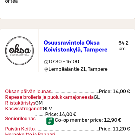
or tea
Osuusravintola Oksa
64.2
km
Koivistonkylä, Tampere
10:30 - 15:00
Lempääläntie 21,
Tampere
Oksan päivän lounas
Price:
14,00 €
Rapeaa broileria ja puolukkamajoneesia
G
L
Riistakäristys
G
M
Kasvisstroganoff
G
L
V
Price:
14,00 €
Seniorilounas
Co-op member price:
12,90 €
Päivän Keitto
Price:
11,20 €
Hernekeitto ja Pannari