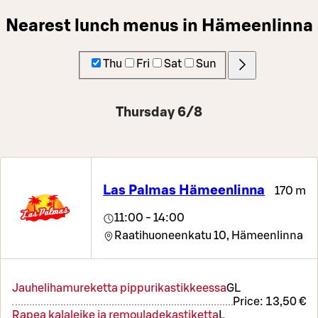
Nearest lunch menus in Hämeenlinna
Thu
Fri
Sat
Sun
Thursday 6/8
Las Palmas Hämeenlinna
170 m
11:00 - 14:00
Raatihuoneenkatu 10,
Hämeenlinna
Jauhelihamureketta pippurikastikkeessa
G
L
Price:
13,50 €
Rapea kalaleike ja remouladekastiketta
L