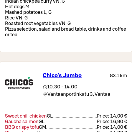
Indian chickpea curry VN, G
Hot dogs M
Mashed potatoes L, G
Rice VN, G
Roasted root vegetables VN, G
Pizza selection, salad and bread table, drinks and coffee
or tea
Chico's Jumbo
83.1 km
10:30 - 14:00
Vantaanportinkatu 3,
Vantaa
Sweet chili chicken
G
L
Price:
14,00 €
Gaucha salmon
G
L
Price:
16,90 €
BBQ crispy tofu
G
M
Price:
14,00 €