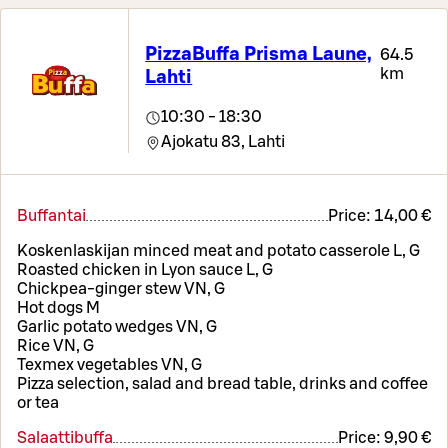
PizzaBuffa Prisma Laune,
64.5
km
Lahti
10:30 - 18:30
Ajokatu 83,
Lahti
Buffantai
Price:
14,00 €
Koskenlaskijan minced meat and potato casserole L, G
Roasted chicken in Lyon sauce L, G
Chickpea-ginger stew VN, G
Hot dogs M
Garlic potato wedges VN, G
Rice VN, G
Texmex vegetables VN, G
Pizza selection, salad and bread table, drinks and coffee
or tea
Salaattibuffa
Price:
9,90 €