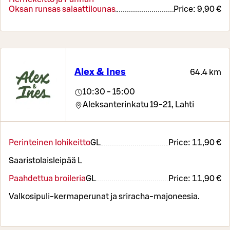
Oksan runsas salaattilounas
Price:
9,90 €
Alex & Ines
64.4 km
10:30 - 15:00
Aleksanterinkatu 19-21,
Lahti
Perinteinen lohikeitto
G
L
Price:
11,90 €
Saaristolaisleipää L
Paahdettua broileria
G
L
Price:
11,90 €
Valkosipuli-kermaperunat ja sriracha-majoneesia.