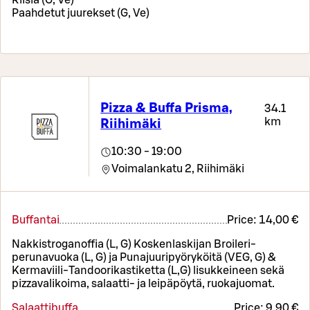
Paahdetut juurekset (G, Ve)
Pizza & Buffa Prisma,
34.1
km
Riihimäki
10:30 - 19:00
Voimalankatu 2,
Riihimäki
Buffantai
Price:
14,00 €
Nakkistroganoffia (L, G) Koskenlaskijan Broileri-
perunavuoka (L, G) ja Punajuuripyöryköitä (VEG, G) &
Kermaviili-Tandoorikastiketta (L,G) lisukkeineen sekä
pizzavalikoima, salaatti- ja leipäpöytä, ruokajuomat.
Salaattibuffa
Price:
9,90 €