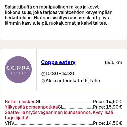
Salaattibuffa on monipuolinen raikas ja kevyt
kokonaisuus, joka tarjoaa vaihtoehdon kevyempään
herkutteluun. Hintaan sisältyy runsas salaattipöytä,
lämmin kasvis, leipä, ruokajuomat ja kahvi tai tee.
Coppa eatery
64.5 km
10:30 - 14:30
Aleksanterinkatu 16,
Lahti
Butter chicken
G
L
Price:
14,50 €
Ylikypsää porsaanpotkaa
G
L
Price:
15,90 €
Saatavilla myös vegaaninen lounasannos. Kysy lisää
tarjoilijalta!
VN
V
Price:
14,50 €