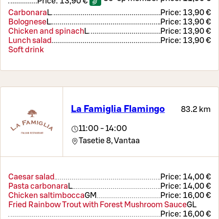
Price:
13,90 €
Carbonara
L
Price:
13,90 €
Bolognese
L
Price:
13,90 €
Chicken and spinach
L
Price:
13,90 €
Lunch salad
Price:
13,90 €
Soft drink
La Famiglia Flamingo
83.2 km
11:00 - 14:00
Tasetie 8,
Vantaa
Caesar salad
Price:
14,00 €
Pasta carbonara
L
Price:
14,00 €
Chicken saltimbocca
G
M
Price:
16,00 €
Fried Rainbow Trout with Forest Mushroom Sauce
G
L
Price:
16,00 €