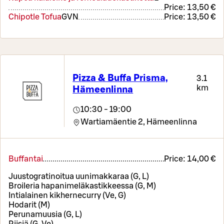
Price:
13,50 €
Chipotle Tofua
G
VN
Price:
13,50 €
Pizza & Buffa Prisma,
3.1
km
Hämeenlinna
10:30 - 19:00
Wartiamäentie 2,
Hämeenlinna
Buffantai
Price:
14,00 €
Juustogratinoitua uunimakkaraa (G, L)
Broileria hapanimeläkastikkeessa (G, M)
Intialainen kikhernecurry (Ve, G)
Hodarit (M)
Perunamuusia (G, L)
Riisiä (G, Ve)