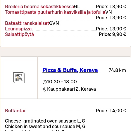
Broileria bearnaisekastikkeessa
G
L
Price:
13,90 €
Tomaattipasta puutarhurin kasviksilla ja tofulla
VN
Price:
13,90 €
Bataattiranskalaiset
G
VN
Lounaspizza
Price:
13,90 €
Salaattipöytä
Price:
9,90 €
Pizza & Buffa, Kerava
74.8 km
10:30 - 18:00
Kauppakaari 2,
Kerava
Buffantai
Price:
14,00 €
Cheese-gratinated oven sausage L, G
Chicken in sweet and sour sauce M, G