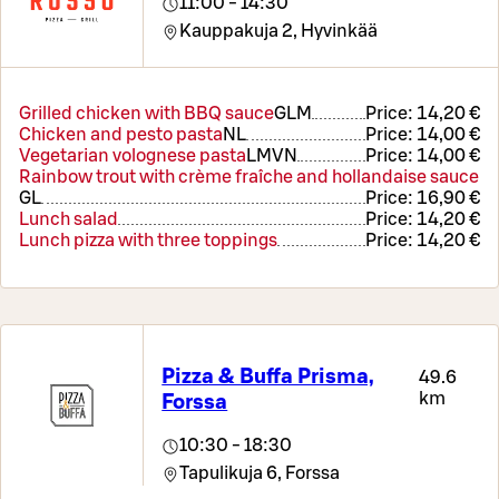
11:00 - 14:30
Kauppakuja 2,
Hyvinkää
Grilled chicken with BBQ sauce
G
L
M
Price:
14,20 €
Chicken and pesto pasta
N
L
Price:
14,00 €
Vegetarian volognese pasta
L
M
VN
Price:
14,00 €
Rainbow trout with crème fraîche and hollandaise sauce
G
L
Price:
16,90 €
Lunch salad
Price:
14,20 €
Lunch pizza with three toppings
Price:
14,20 €
Pizza & Buffa Prisma,
49.6
km
Forssa
10:30 - 18:30
Tapulikuja 6,
Forssa