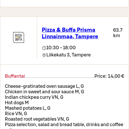
Pizza & Buffa Prisma
63.7
km
Linnainmaa, Tampere
10:30 - 18:00
Liikekatu 3,
Tampere
Buffantai
Price:
14,00 €
Cheese-gratinated oven sausage L, G
Chicken in sweet and sour sauce M, G
Indian chickpea curry VN, G
Hot dogs M
Mashed potatoes L, G
Rice VN, G
Roasted root vegetables VN, G
Pizza selection, salad and bread table, drinks and coffee