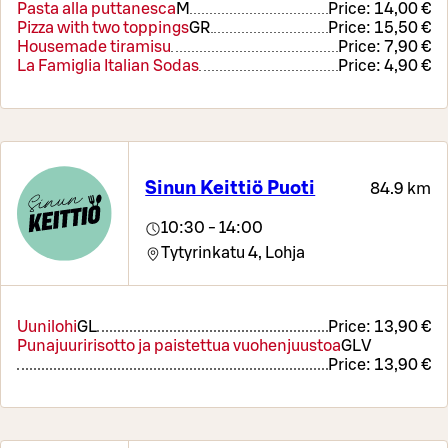
Pasta alla puttanesca
M
Price:
14,00 €
Pizza with two toppings
GR
Price:
15,50 €
Housemade tiramisu
Price:
7,90 €
La Famiglia Italian Sodas
Price:
4,90 €
Sinun Keittiö Puoti
84.9 km
10:30 - 14:00
Tytyrinkatu 4,
Lohja
Uunilohi
G
L
Price:
13,90 €
Punajuuririsotto ja paistettua vuohenjuustoa
G
L
V
Price:
13,90 €