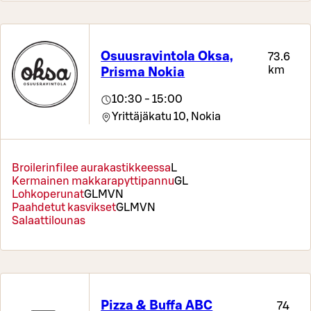
Osuusravintola Oksa,
73.6
km
Prisma Nokia
10:30 - 15:00
Yrittäjäkatu 10,
Nokia
Broilerinfilee aurakastikkeessa
L
Kermainen makkarapyttipannu
G
L
Lohkoperunat
G
L
M
VN
Paahdetut kasvikset
G
L
M
VN
Salaattilounas
Pizza & Buffa ABC
74