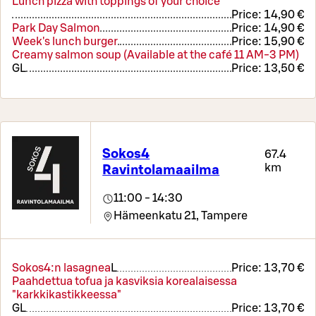
Lunch pizza with toppings of your choice
Price:
14,90 €
Park Day Salmon
Price:
14,90 €
Week's lunch burger
Price:
15,90 €
Creamy salmon soup (Available at the café 11 AM-3 PM)
G
L
Price:
13,50 €
Sokos4
67.4
km
Ravintolamaailma
11:00 - 14:30
Hämeenkatu 21,
Tampere
Sokos4:n lasagnea
L
Price:
13,70 €
Paahdettua tofua ja kasviksia korealaisessa
"karkkikastikkeessa"
G
L
Price:
13,70 €