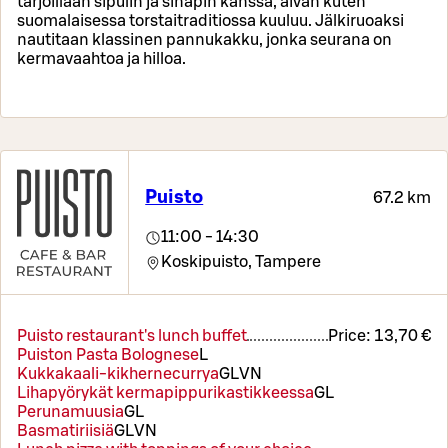
tarjoillaan sipulin ja sinapin kanssa, aivan kuten
suomalaisessa torstaitraditiossa kuuluu. Jälkiruoaksi
nautitaan klassinen pannukakku, jonka seurana on
kermavaahtoa ja hilloa.
Puisto
67.2 km
11:00 - 14:30
Koskipuisto,
Tampere
Puisto restaurant's lunch buffet
Price:
13,70 €
Puiston Pasta Bolognese
L
Kukkakaali-kikhernecurrya
G
L
VN
Lihapyörykät kermapippurikastikkeessa
G
L
Perunamuusia
G
L
Basmatiriisiä
G
L
VN