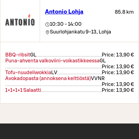
Antonio Lohja
85.8 km
10:30 - 14:00
Suurlohjankatu 9-13,
Lohja
BBQ-ribsit
G
L
Price:
13,90 €
Puna-ahventa valkoviini-voikastikkeessa
G
L
Price:
13,90 €
Tofu-nuudeliwokkia
L
V
Price:
13,90 €
Avokadopasta (annoksena keittiöstä)
V
VNR
Price:
13,90 €
1+1+1+1 Salaatti
Price:
13,90 €