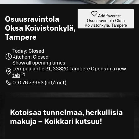
Add favorite:
Osuusravintola
Osuusravintola Oksa
Koivistonkylä, Tampere
Oksa Koivistonkylä,
Tampere
Today: Closed
Kitchen: Closed
Show all opening times
Lempääläntie 21, 33820 Tampere
Opens in a new
tab
010 76 72953
(
inf/mcf
)
Kotoisaa tunnelmaa, herkullisia
makuja – Koikkari kutsuu!