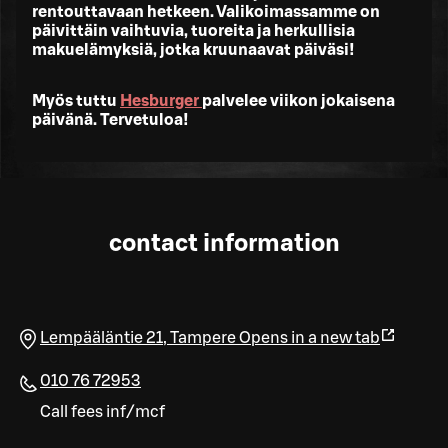
rentouttavaan hetkeen. Valikoimassamme on
päivittäin vaihtuvia, tuoreita ja herkullisia
makuelämyksiä, jotka kruunaavat päiväsi!
Myös tuttu
Hesburger
palvelee viikon jokaisena
päivänä. Tervetuloa!
contact information
Lempääläntie 21
,
Tampere
Opens in a new tab
010 76 72953
Call fees inf/mcf