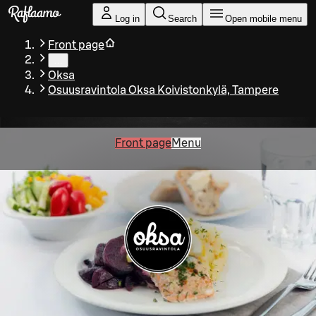
Skip to main content
Log in
Search
Open mobile menu
Front page
…
Oksa
Osuusravintola Oksa Koivistonkylä, Tampere
Front page
Menu