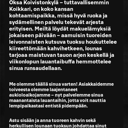
Oksa Koivistonkylä – tuttavallisemmin
Koikkari, on koko kansan
kohtaamispaikka, missä hyvä ruoka ja
sydämellinen palvelu tekevät arjesta
erityisen. Meiltä löydät makuelämyksiä
jokaiseen päivään – aamuisin tuoreiden
leivonnaisten kutsuva tuoksu houkuttelee
kiireettömään kahvihetkeen, lounas
tarjoaa maistuvan tauon arjen keskellä ja
viikonlopun lauantaibuffa hemmottelee
sinua runsaudellaan.
Me olemme täällä sinua varten! Asiakkaidemme
toiveesta olemme laajentaneet
aukioloaikojamme – nyt palvelemme sinua
maanantaista lauantaihin, jotta voit nauttia
lempipaikastasi entistä pidempään.
Astu sisään ja anna tuoreen kahvin sekä
herkullisen lounaan tuoksun johdattaa sinut