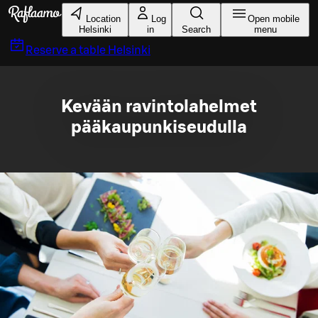
Skip to main content
Location
Log
Open mobile
Helsinki
in
Search
menu
Reserve a table
Helsinki
Kevään ravintolahelmet
pääkaupunkiseudulla