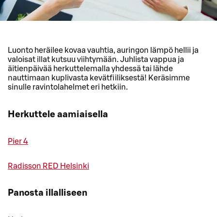
Luonto heräilee kovaa vauhtia, auringon lämpö hellii ja
valoisat illat kutsuu viihtymään. Juhlista vappua ja
äitienpäivää herkuttelemalla yhdessä tai lähde
nauttimaan kuplivasta kevätfiiliksestä! Keräsimme
sinulle ravintolahelmet eri hetkiin.
Herkuttele aamiaisella
Pier 4
Radisson RED Helsinki
Panosta illalliseen