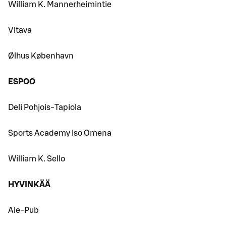
William K. Mannerheimintie
Vltava
Ølhus København
ESPOO
Deli Pohjois-Tapiola
Sports Academy Iso Omena
William K. Sello
HYVINKÄÄ
Ale-Pub