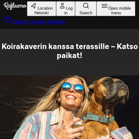
Skip to main content
Location
Log
Open mobile
Helsinki
in
Search
menu
Reserve a table
Helsinki
Koirakaverin kanssa terassille – Katso
paikat!