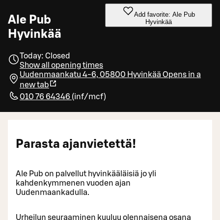
Add favorite: Ale Pub
Ale Pub
Hyvinkää
Hyvinkää
Today: Closed
Show all opening times
Uudenmaankatu 4-6, 05800 Hyvinkää
Opens in a
new tab
010 76 64346
(
inf/mcf
)
Parasta ajanvietettä!
Ale Pub on palvellut hyvinkääläisiä jo yli
kahdenkymmenen vuoden ajan
Uudenmaankadulla.
Urheilun seuraaminen kuuluu olennaisena osana