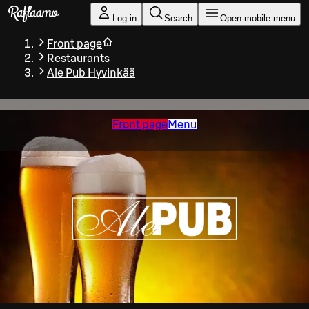
Skip to main content
Log in
Search
Open mobile menu
Front page
Restaurants
Ale Pub Hyvinkää
Front page
Menu