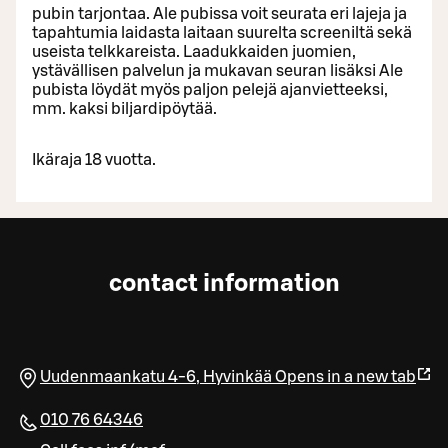
pubin tarjontaa. Ale pubissa voit seurata eri lajeja ja
tapahtumia laidasta laitaan suurelta screeniltä sekä
useista telkkareista. Laadukkaiden juomien,
ystävällisen palvelun ja mukavan seuran lisäksi Ale
pubista löydät myös paljon pelejä ajanvietteeksi,
mm. kaksi biljardipöytää.
Ikäraja 18 vuotta.
contact information
Uudenmaankatu 4-6
,
Hyvinkää
Opens in a new tab
010 76 64346