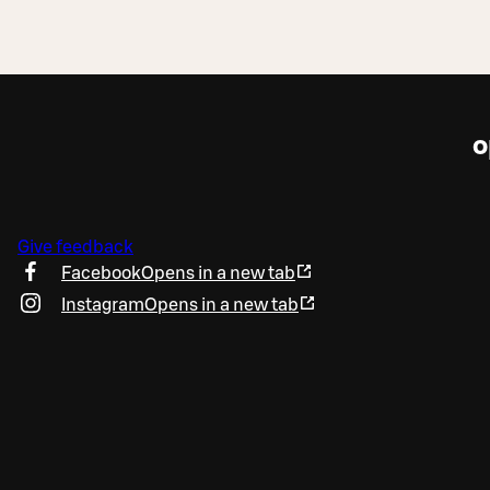
o
Give feedback
Facebook
Opens in a new tab
Instagram
Opens in a new tab