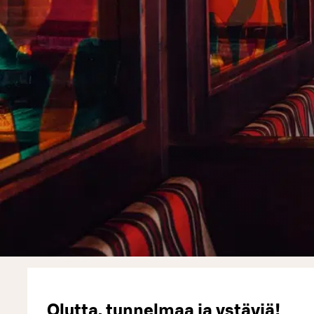
Olutta, tunnelmaa ja ystäviä!