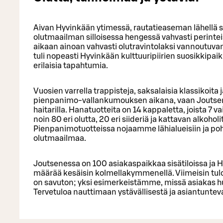
Aivan Hyvinkään ytimessä, rautatieaseman lähellä s
olutmaailman silloisessa hengessä vahvasti perintei
aikaan ainoan vahvasti olutravintolaksi vannoutuva
tuli nopeasti Hyvinkään kulttuuripiirien suosikkipaikk
erilaisia tapahtumia.
Vuosien varrella trappisteja, saksalaisia klassikoita 
pienpanimo-vallankumouksen aikana, vaan Joutsen p
haitarilla. Hanatuotteita on 14 kappaletta, joista 7 
noin 80 eri olutta, 20 eri siideriä ja kattavan alkoh
Pienpanimotuotteissa nojaamme lähialueisiin ja po
olutmaailmaa.
Joutsenessa on 100 asiakaspaikkaa sisätiloissa ja 
määrää kesäisin kolmellakymmenellä. Viimeisin tulo
on savuton; yksi esimerkeistämme, missä asiakas hu
Tervetuloa nauttimaan ystävällisestä ja asiantuntev