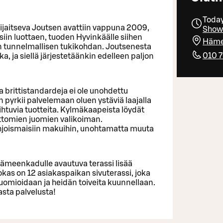
Today
ijaitseva Joutsen avattiin vappuna 2009,
Show 
siin luottaen, tuoden Hyvinkäälle siihen
Häme
n tunnelmallisen tukikohdan. Joutsenesta
010 
a, ja siellä järjestetäänkin edelleen paljon
ja brittistandardeja ei ole unohdettu
yrkii palvelemaan oluen ystäviä laajalla
vaihtuvia tuotteita. Kylmäkaapeista löydät
olittomien juomien valikoiman.
hjoismaisiin makuihin, unohtamatta muuta
Hämeenkadulle avautuva terassi lisää
kas on 12 asiakaspaikan sivuterassi, joka
omioidaan ja heidän toiveita kuunnellaan.
asta palvelusta!