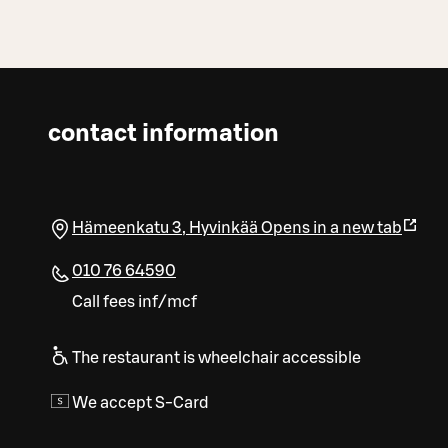
contact information
Hämeenkatu 3
,
Hyvinkää
Opens in a new tab
010 76 64590
Call fees inf/mcf
The restaurant is wheelchair accessible
We accept S-Card