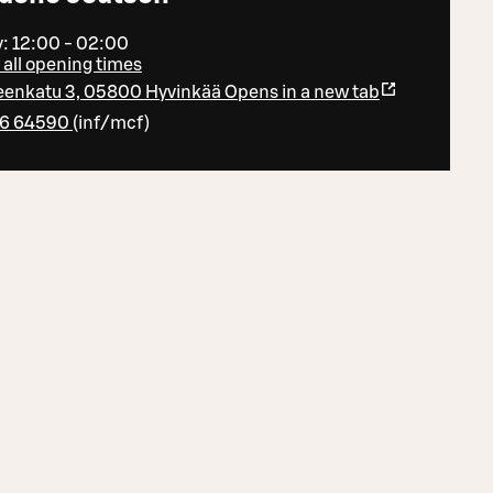
: 12:00 - 02:00
all opening times
enkatu 3, 05800 Hyvinkää
Opens in a new tab
76 64590
(
inf/mcf
)