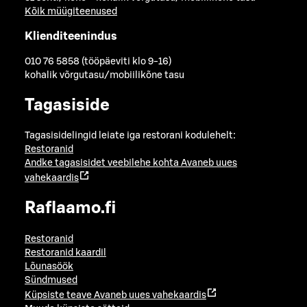
Kõik müügiteenused
Klienditeenindus
010 76 5858 (tööpäeviti klo 9-16)
kohalik võrgutasu/mobiilikõne tasu
Tagasiside
Tagasisidelingid leiate iga restorani kodulehelt:
Restoranid
Andke tagasisidet veebilehe kohta
Avaneb uues
vahekaardis
Raflaamo.fi
Restoranid
Restoranid kaardil
Lõunasöök
Sündmused
Küpsiste teave
Avaneb uues vahekaardis