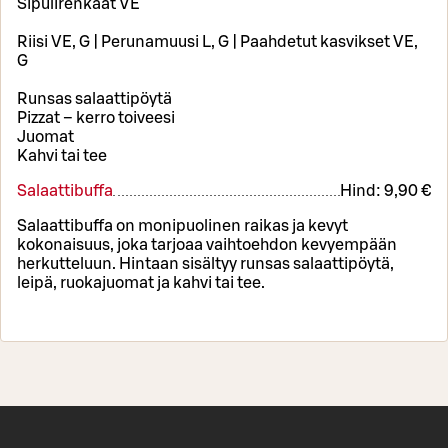
Sipulirenkaat VE
Riisi VE, G | Perunamuusi L, G | Paahdetut kasvikset VE,
G
Runsas salaattipöytä
Pizzat – kerro toiveesi
Juomat
Kahvi tai tee
Salaattibuffa
Hind:
9,90 €
Salaattibuffa on monipuolinen raikas ja kevyt
kokonaisuus, joka tarjoaa vaihtoehdon kevyempään
herkutteluun. Hintaan sisältyy runsas salaattipöytä,
leipä, ruokajuomat ja kahvi tai tee.