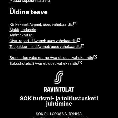
Muuda küpsiste sätteid
Üldine teave
Kinkekaart
Avaneb uues vahekaardis
Ajakirjandusele
Andmekaitse
Oiva-raportid
Avaneb uues vahekaardis
Tööpakkumised
Avaneb uues vahekaardis
Broneerige vabu ruume
Avaneb uues vahekaardis
Sokoshotels.fi
Avaneb uues vahekaardis
SOK turismi- ja toitlustusketi
juhtimine
SOK PL 1 00088 S-RYHMÄ
,