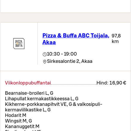
Pizza & Buffa ABC Toijala,
97,8
km
Akaa
10:30 - 19:00
Sirkesalontie 2,
Akaa
Viikonloppubuffantai
Hind:
16,90 €
Bearnaise-broileri L, G
Lihapullat kermakastikkeessa L, G
Kikherne-porkkanapihvit VE, G & valkosipuli-
kermaviilikastike L, G
Hodarit M
Wingsit M, G
Kananuggetit M