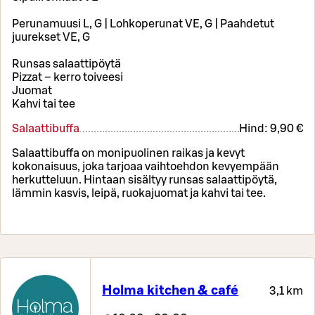
Perunamuusi L, G | Lohkoperunat VE, G | Paahdetut
juurekset VE, G
Runsas salaattipöytä
Pizzat – kerro toiveesi
Juomat
Kahvi tai tee
Salaattibuffa
Hind:
9,90 €
Salaattibuffa on monipuolinen raikas ja kevyt
kokonaisuus, joka tarjoaa vaihtoehdon kevyempään
herkutteluun. Hintaan sisältyy runsas salaattipöytä,
lämmin kasvis, leipä, ruokajuomat ja kahvi tai tee.
Holma kitchen & café
3,1 km