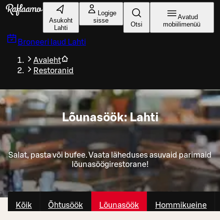
Liigu peamise sisu juurde
Logige
Avatud
Asukoht
sisse
Otsi
mobiilimenüü
Lahti
Broneeri laud
Lahti
Avaleht
Restoranid
Lõunasöök: Lahti
Salat, pasta või bufee. Vaata läheduses asuvaid parimaid
lõunasöögirestorane!
Kõik
Õhtusöök
Lõunasöök
Hommikueine