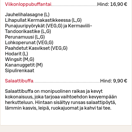
Viikonloppubuffantai
Hind:
16,90 €
Jauhelihalasagne (L)
Lihapullat Kermakastikkeessa (L,G)
Punajuuripyörykät (VEG,G) ja Kermaviili-
Tandoorikastike (L,G)
Perunamuusi (L,G)
Lohkoperunat (VEG,G)
Paahdetut Kasvikset (VEG,G)
Hodarit (L)
Wingsit (M,G)
Kananuggetit (M)
Sipulirenkaat
Salaattibuffa
Hind:
9,90 €
Salaattibuffa on monipuolinen raikas ja kevyt
kokonaisuus, joka tarjoaa vaihtoehdon kevyempään
herkutteluun. Hintaan sisältyy runsas salaattipöytä,
lämmin kasvis, leipä, ruokajuomat ja kahvi tai tee.