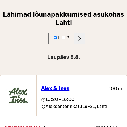
Lähimad lõunapakkumised asukohas
Lahti
L
P
Laupäev 8.8.
Alex & Ines
100 m
10:30 - 15:00
Aleksanterinkatu 19-21,
Lahti