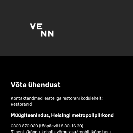
Võta ühendust
Kontaktandmed leiate iga restorani kodulehelt:
Restoranid
Müügiteenindus, Helsingi metropolipiirkond
0300 870 020 (tööpäeviti 8.30-16.30)
51 senti/kõne + kohalik võrgutasu/mobiilikõne tasu