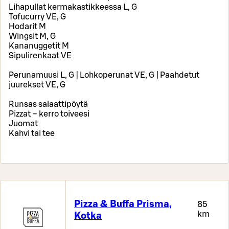
Lihapullat kermakastikkeessa L, G
Tofucurry VE, G
Hodarit M
Wingsit M, G
Kananuggetit M
Sipulirenkaat VE
Perunamuusi L, G | Lohkoperunat VE, G | Paahdetut
juurekset VE, G
Runsas salaattipöytä
Pizzat – kerro toiveesi
Juomat
Kahvi tai tee
Pizza & Buffa Prisma,
85
km
Kotka