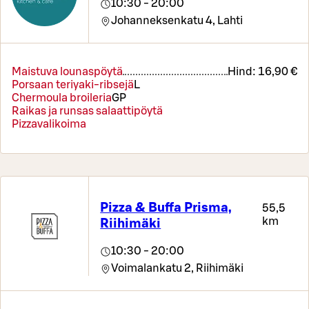
10:30 - 20:00
Johanneksenkatu 4,
Lahti
Maistuva lounaspöytä
Hind:
16,90 €
Porsaan teriyaki-ribsejä
L
Chermoula broileria
G
P
Raikas ja runsas salaattipöytä
Pizzavalikoima
Pizza & Buffa Prisma,
55,5
km
Riihimäki
10:30 - 20:00
Voimalankatu 2,
Riihimäki