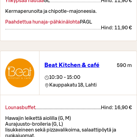
Ylikypsää nautaa
G
L
Hind:
11,90 €
Kermaperunoita ja chipotle-majoneesia.
Paahdettua hunaja-pähkinälohta
PÄ
G
L
Hind:
11,90 €
Beat Kitchen & café
590 m
10:30 - 15:00
Kauppakatu 18,
Lahti
Lounasbuffet
Hind:
16,90 €
Hawajin leikettä aiolilla (G, M)
Aurajuusto-broileria (G, L)
lisukkeineen sekä pizzavalikoima, salaattipöytä ja
ruokajuomat.