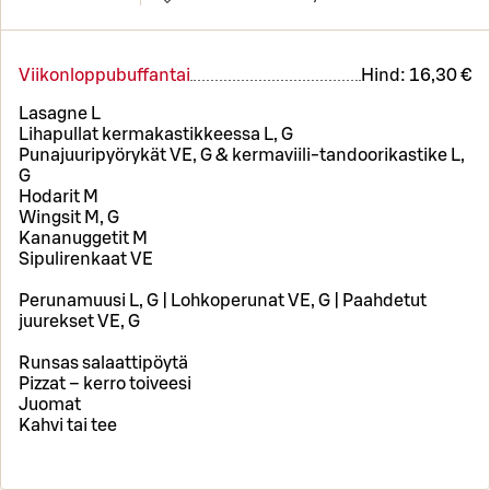
Viikonloppubuffantai
Hind:
16,30 €
Lasagne L
Lihapullat kermakastikkeessa L, G
Punajuuripyörykät VE, G & kermaviili-tandoorikastike L,
G
Hodarit M
Wingsit M, G
Kananuggetit M
Sipulirenkaat VE
Perunamuusi L, G | Lohkoperunat VE, G | Paahdetut
juurekset VE, G
Runsas salaattipöytä
Pizzat – kerro toiveesi
Juomat
Kahvi tai tee