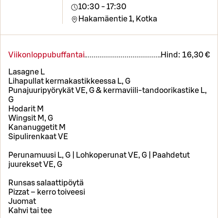
10:30 - 17:30
Hakamäentie 1,
Kotka
Viikonloppubuffantai
Hind:
16,30 €
Lasagne L
Lihapullat kermakastikkeessa L, G
Punajuuripyörykät VE, G & kermaviili-tandoorikastike L,
G
Hodarit M
Wingsit M, G
Kananuggetit M
Sipulirenkaat VE
Perunamuusi L, G | Lohkoperunat VE, G | Paahdetut
juurekset VE, G
Runsas salaattipöytä
Pizzat – kerro toiveesi
Juomat
Kahvi tai tee