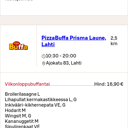
PizzaBuffa Prisma Laune,
2,5
km
Lahti
10:30 - 20:00
Ajokatu 83,
Lahti
Viikonloppubuffantai
Hind:
16,90 €
Broilerilasagne L
Lihapullat kermakastikkeessa L, G
Inkivääri-kikhernepata VE, G
Hodarit M
Wingsit M, G
Kananuggetit M
Sipulirenkaat VE