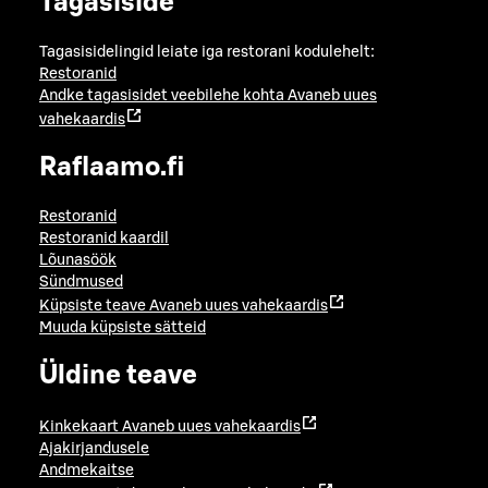
Tagasiside
Tagasisidelingid leiate iga restorani kodulehelt:
Restoranid
Andke tagasisidet veebilehe kohta
Avaneb uues
vahekaardis
Raflaamo.fi
Restoranid
Restoranid kaardil
Lõunasöök
Sündmused
Küpsiste teave
Avaneb uues vahekaardis
Muuda küpsiste sätteid
Üldine teave
Kinkekaart
Avaneb uues vahekaardis
Ajakirjandusele
Andmekaitse