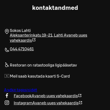
kontaktandmed
Sokos Lahti
Aleksanterinkatu 19-21
,
Lahti
Avaneb uues
vahekaardis
044 4710461
Restoran on ratastooliga ligipääsetav
Meil saab kasutada kaarti S-Card
Andke tagasisidet
Facebook
Avaneb uues vahekaardis
Instagram
Avaneb uues vahekaardis