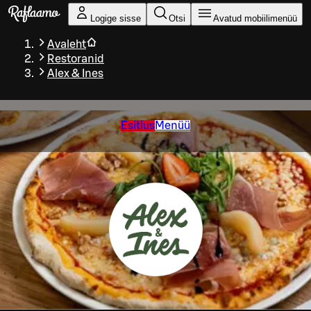
Liigu peamise sisu juurde
Logige sisse
Otsi
Avatud mobiilimenüü
Avaleht
Restoranid
Alex & Ines
Esitlus
Menüü