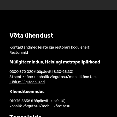
Võta ühendust
Kontaktandmed leiate iga restorani kodulehelt:
Restoranid
Müügiteenindus, Helsingi metropolipiirkond
0300 870 020 (tööpäeviti 8.30-16.30)
51 senti/kõne + kohalik võrgutasu/mobiilikõne tasu
Kõik müügiteenused
Klienditeenindus
010 76 5858 (tööpäeviti klo 9-16)
kohalik võrgutasu/mobiilikõne tasu