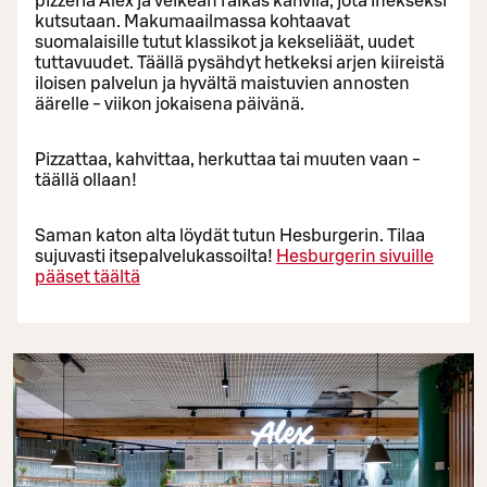
pizzeria Alex ja veikeän raikas kahvila, jota Inekseksi
kutsutaan. Makumaailmassa kohtaavat
suomalaisille tutut klassikot ja kekseliäät, uudet
tuttavuudet. Täällä pysähdyt hetkeksi arjen kiireistä
iloisen palvelun ja hyvältä maistuvien annosten
äärelle - viikon jokaisena päivänä.
Pizzattaa, kahvittaa, herkuttaa tai muuten vaan -
täällä ollaan!
Saman katon alta löydät tutun Hesburgerin. Tilaa
sujuvasti itsepalvelukassoilta!
Hesburgerin sivuille
pääset täältä