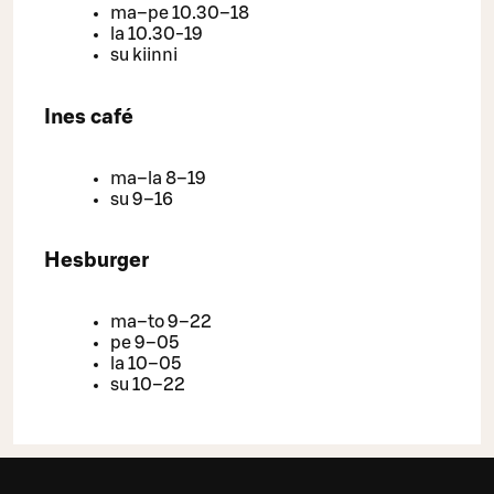
ma–pe 10.30–18
la 10.30-19
su kiinni
Ines café
ma–la 8–19
su 9–16
Hesburger
ma–to 9–22
pe 9–05
la 10–05
su 10–22