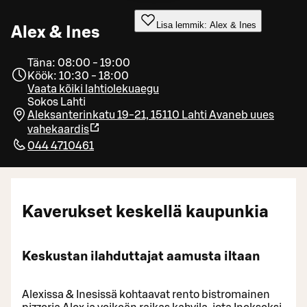
Lisa lemmik: Alex & Ines
Alex & Ines
Täna: 08:00 - 19:00
Köök: 10:30 - 18:00
Vaata kõiki lahtiolekuaegu
Sokos Lahti
Aleksanterinkatu 19-21, 15110 Lahti
Avaneb uues
vahekaardis
044 4710461
Kaverukset keskellä kaupunkia
Keskustan ilahduttajat aamusta iltaan
Alexissa & Inesissä kohtaavat rento bistromainen