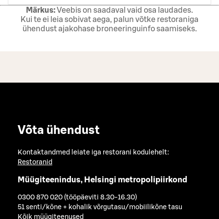
Märkus:
Veebis on saadaval vaid osa laudades.
Kui te ei leia sobivat aega, palun võtke restoraniga
ühendust ajakohase broneeringuinfo saamiseks.
Võta ühendust
Kontaktandmed leiate iga restorani kodulehelt:
Restoranid
Müügiteenindus, Helsingi metropolipiirkond
0300 870 020 (tööpäeviti 8.30-16.30)
51 senti/kõne + kohalik võrgutasu/mobiilikõne tasu
Kõik müügiteenused