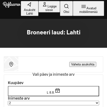
Liigu peamise sisu juurde
Logige
Avatud
Asukoht
sisse
Otsi
mobiilimenüü
Lahti
Broneeri laud: Lahti
Vaheta asukohta
Vali päev ja inimeste arv
Kuupäev
L 8.8.
Inimeste arv