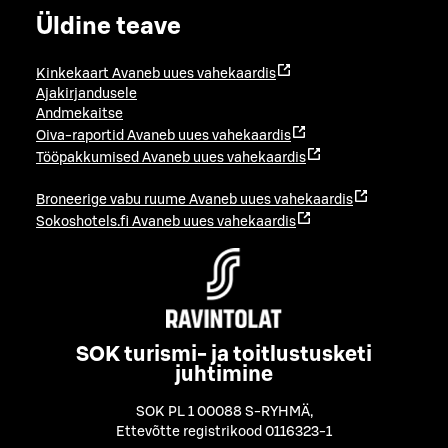
Üldine teave
Kinkekaart
Avaneb uues vahekaardis
Ajakirjandusele
Andmekaitse
Oiva-raportid
Avaneb uues vahekaardis
Tööpakkumised
Avaneb uues vahekaardis
Broneerige vabu ruume
Avaneb uues vahekaardis
Sokoshotels.fi
Avaneb uues vahekaardis
SOK turismi- ja toitlustusketi
juhtimine
SOK PL 1 00088 S-RYHMÄ
,
Ettevõtte registrikood 0116323-1