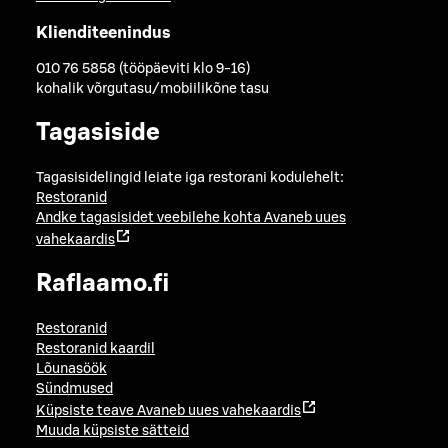
Klienditeenindus
010 76 5858 (tööpäeviti klo 9-16)
kohalik võrgutasu/mobiilikõne tasu
Tagasiside
Tagasisidelingid leiate iga restorani kodulehelt:
Restoranid
Andke tagasisidet veebilehe kohta
Avaneb uues
vahekaardis
Raflaamo.fi
Restoranid
Restoranid kaardil
Lõunasöök
Sündmused
Küpsiste teave
Avaneb uues vahekaardis
Muuda küpsiste sätteid