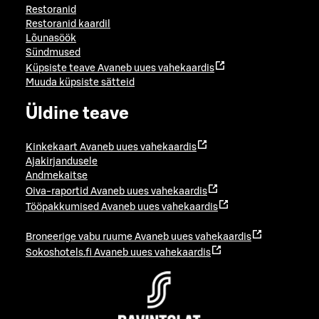
Restoranid
Restoranid kaardil
Lõunasöök
Sündmused
Küpsiste teave
Avaneb uues vahekaardis
Muuda küpsiste sätteid
Üldine teave
Kinkekaart
Avaneb uues vahekaardis
Ajakirjandusele
Andmekaitse
Oiva-raportid
Avaneb uues vahekaardis
Tööpakkumised
Avaneb uues vahekaardis
Broneerige vabu ruume
Avaneb uues vahekaardis
Sokoshotels.fi
Avaneb uues vahekaardis