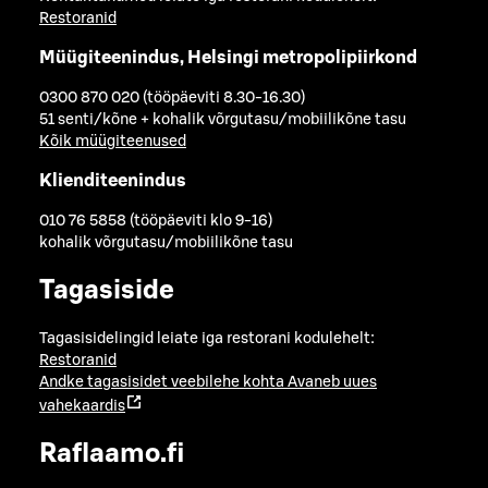
Restoranid
Müügiteenindus, Helsingi metropolipiirkond
0300 870 020 (tööpäeviti 8.30-16.30)
51 senti/kõne + kohalik võrgutasu/mobiilikõne tasu
Kõik müügiteenused
Klienditeenindus
010 76 5858 (tööpäeviti klo 9-16)
kohalik võrgutasu/mobiilikõne tasu
Tagasiside
Tagasisidelingid leiate iga restorani kodulehelt:
Restoranid
Andke tagasisidet veebilehe kohta
Avaneb uues
vahekaardis
Raflaamo.fi