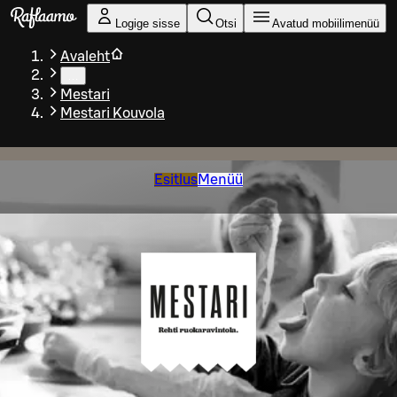
Liigu peamise sisu juurde
Logige sisse
Otsi
Avatud mobiilimenüü
Avaleht
…
Mestari
Mestari Kouvola
Esitlus
Menüü