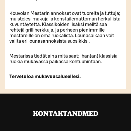
Kouvolan Mestarin annokset ovat tuoreita ja tuttuja;
muistojesi makuja ja konstailemattoman herkullista
kuvuntäytettä. Klassikoiden lisäksi meiltä saa
rehtejä grilliherkkuja, ja perheen pienimmille
mestareille on oma ruokalista. Lounasaikaan voit
valita eri lounasannoksista suosikkisi.
Mestarissa tiedät aina mitä saat; ihan(an) klassisia
ruokia mukavassa paikassa kohtuuhintaan.
Tervetuloa mukavuusalueellesi.
KONTAKTANDMED