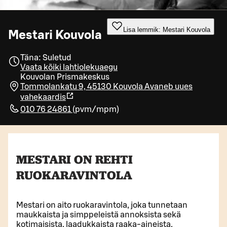
Lisa lemmik: Mestari Kouvola
Mestari Kouvola
Täna: Suletud
Vaata kõiki lahtiolekuaegu
Kouvolan Prismakeskus
Tommolankatu 9, 45130 Kouvola
Avaneb uues
vahekaardis
010 76 24861
(
pvm/mpm
)
MESTARI ON REHTI
RUOKARAVINTOLA
Mestari on aito ruokaravintola, joka tunnetaan
maukkaista ja simppeleistä annoksista sekä
kotimaisista, laadukkaista raaka-aineista.