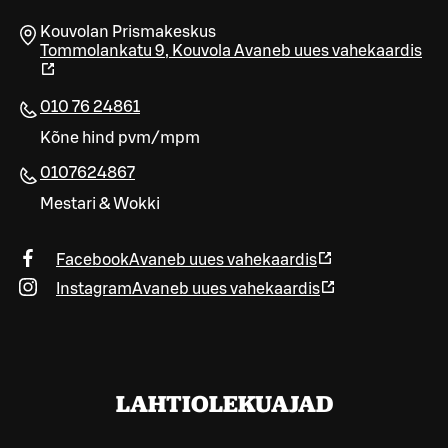
Kouvolan Prismakeskus
Tommolankatu 9
,
Kouvola
Avaneb uues vahekaardis
010 76 24861
Kõne hind pvm/mpm
0107624867
Mestari & Wokki
Facebook
Avaneb uues vahekaardis
Instagram
Avaneb uues vahekaardis
LAHTIOLEKUAJAD