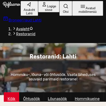
Liigu peamise sisu juurde
Logige
Avatud
Asukoht
sisse
Otsi
mobiilimenüü
Lahti
Broneeri laud
Lahti
Avaleht
Restoranid
Restoranid: Lahti
Hommiku-, lõuna- või õhtusöök. Vaata läheduses
asuvaid parimaid restorane!
Kõik
Õhtusöök
Lõunasöök
Hommikueine