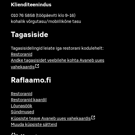
Klienditeenindus
010 76 5858 (tööpäeviti klo 9-16)
kohalik võrgutasu/mobiilikõne tasu
Tagasiside
Tagasisidelingid leiate iga restorani kodulehelt:
Restoranid
Andke tagasisidet veebilehe kohta
Avaneb uues
vahekaardis
Raflaamo.fi
Restoranid
Restoranid kaardil
Lõunasöök
Sündmused
Küpsiste teave
Avaneb uues vahekaardis
Muuda küpsiste sätteid