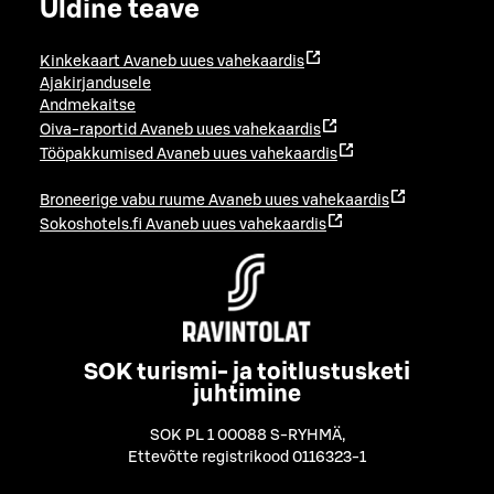
Üldine teave
Kinkekaart
Avaneb uues vahekaardis
Ajakirjandusele
Andmekaitse
Oiva-raportid
Avaneb uues vahekaardis
Tööpakkumised
Avaneb uues vahekaardis
Broneerige vabu ruume
Avaneb uues vahekaardis
Sokoshotels.fi
Avaneb uues vahekaardis
SOK turismi- ja toitlustusketi
juhtimine
SOK PL 1 00088 S-RYHMÄ
,
Ettevõtte registrikood 0116323-1