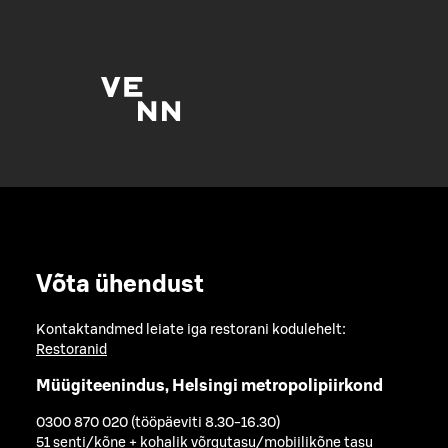
Võta ühendust
Kontaktandmed leiate iga restorani kodulehelt:
Restoranid
Müügiteenindus, Helsingi metropolipiirkond
0300 870 020 (tööpäeviti 8.30-16.30)
51 senti/kõne + kohalik võrgutasu/mobiilikõne tasu