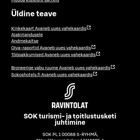
Muuda küpsiste sätteid
Üldine teave
Kinkekaart
Avaneb uues vahekaardis
Ajakirjandusele
Andmekaitse
Oiva-raportid
Avaneb uues vahekaardis
Tööpakkumised
Avaneb uues vahekaardis
Broneerige vabu ruume
Avaneb uues vahekaardis
Sokoshotels.fi
Avaneb uues vahekaardis
SOK turismi- ja toitlustusketi
juhtimine
SOK PL 1 00088 S-RYHMÄ
,