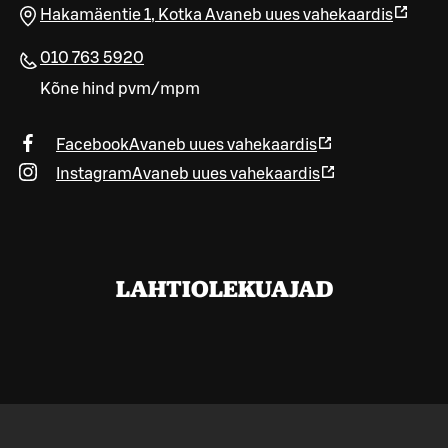
Hakamäentie 1
,
Kotka
Avaneb uues vahekaardis
010 763 5920
Kõne hind pvm/mpm
Facebook
Avaneb uues vahekaardis
Instagram
Avaneb uues vahekaardis
LAHTIOLEKUAJAD