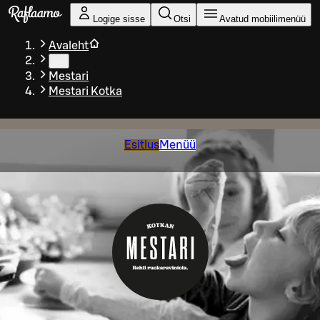
Liigu peamise sisu juurde
Logige sisse
Otsi
Avatud mobiilimenüü
Avaleht
…
Mestari
Mestari Kotka
Esitlus
Menüü