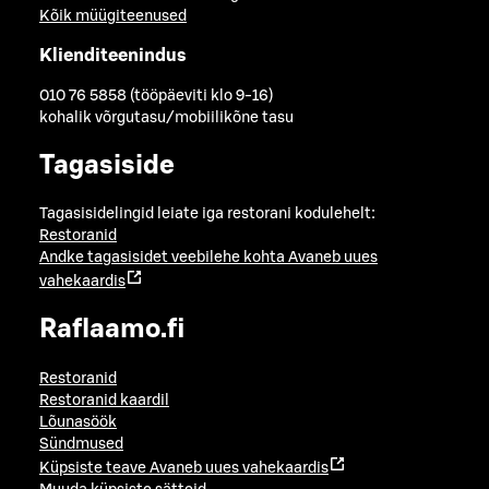
Kõik müügiteenused
Klienditeenindus
010 76 5858 (tööpäeviti klo 9-16)
kohalik võrgutasu/mobiilikõne tasu
Tagasiside
Tagasisidelingid leiate iga restorani kodulehelt:
Restoranid
Andke tagasisidet veebilehe kohta
Avaneb uues
vahekaardis
Raflaamo.fi
Restoranid
Restoranid kaardil
Lõunasöök
Sündmused
Küpsiste teave
Avaneb uues vahekaardis