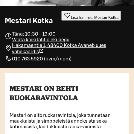
Lisa lemmik: Mestari Kotka
Mestari Kotka
Täna: 10:30 - 19:00
Vaata kõiki lahtiolekuaegu
Hakamäentie 1, 48400 Kotka
Avaneb uues
vahekaardis
010 763 5920
(
pvm/mpm
)
MESTARI ON REHTI
RUOKARAVINTOLA
Mestari on aito ruokaravintola, joka tunnetaan
maukkaista ja simppeleistä annoksista sekä
kotimaisista, laadukkaista raaka-aineista.