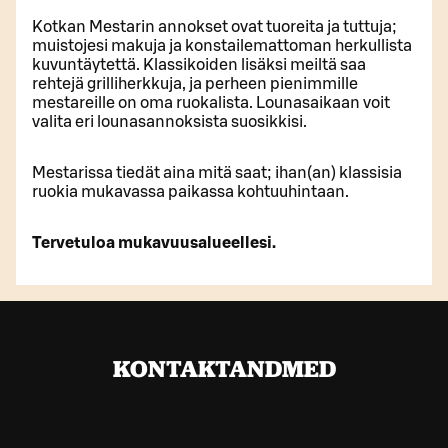
Kotkan Mestarin annokset ovat tuoreita ja tuttuja;
muistojesi makuja ja konstailemattoman herkullista
kuvuntäytettä. Klassikoiden lisäksi meiltä saa
rehtejä grilliherkkuja, ja perheen pienimmille
mestareille on oma ruokalista. Lounasaikaan voit
valita eri lounasannoksista suosikkisi.
Mestarissa tiedät aina mitä saat; ihan(an) klassisia
ruokia mukavassa paikassa kohtuuhintaan.
Tervetuloa mukavuusalueellesi.
KONTAKTANDMED