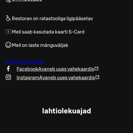
Restoran on ratastooliga ligipääsetav
Meil saab kasutada kaarti S-Card
Meil on laste mänguväljak
Andke tagasisidet
Facebook
Avaneb uues vahekaardis
Instagram
Avaneb uues vahekaardis
lahtiolekuajad