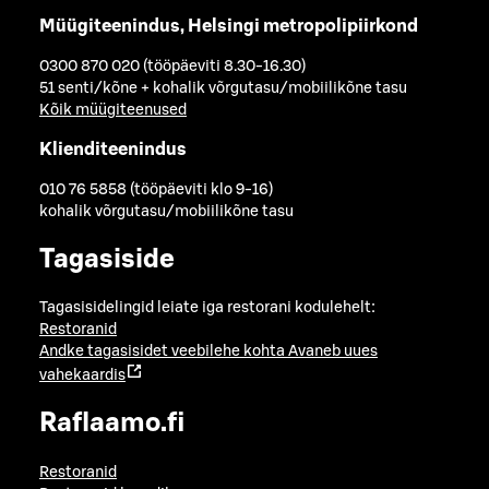
Müügiteenindus, Helsingi metropolipiirkond
0300 870 020 (tööpäeviti 8.30-16.30)
51 senti/kõne + kohalik võrgutasu/mobiilikõne tasu
Kõik müügiteenused
Klienditeenindus
010 76 5858 (tööpäeviti klo 9-16)
kohalik võrgutasu/mobiilikõne tasu
Tagasiside
Tagasisidelingid leiate iga restorani kodulehelt:
Restoranid
Andke tagasisidet veebilehe kohta
Avaneb uues
vahekaardis
Raflaamo.fi
Restoranid