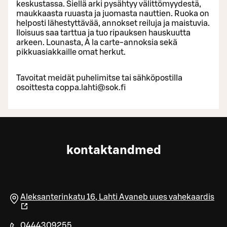
keskustassa. Siellä arki pysähtyy välittömyydestä,
maukkaasta ruuasta ja juomasta nauttien. Ruoka on
helposti lähestyttävää, annokset reiluja ja maistuvia.
Iloisuus saa tarttua ja tuo ripauksen hauskuutta
arkeen. Lounasta, À la carte-annoksia sekä
pikkuasiakkaille omat herkut.
Tavoitat meidät puhelimitse tai sähköpostilla
osoittesta coppa.lahti@sok.fi
kontaktandmed
Aleksanterinkatu 16
,
Lahti
Avaneb uues vahekaardis
0444309255