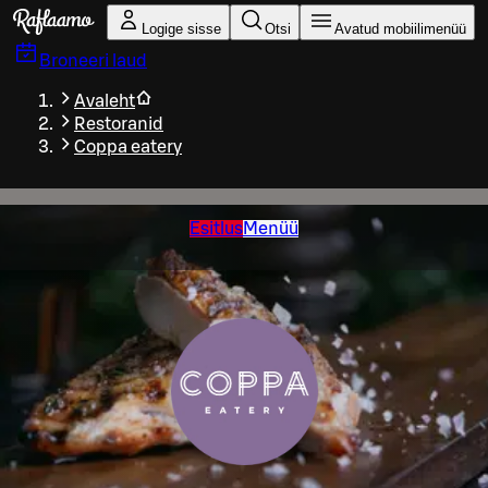
Liigu peamise sisu juurde
Logige sisse
Otsi
Avatud mobiilimenüü
Broneeri laud
Avaleht
Restoranid
Coppa eatery
Esitlus
Menüü