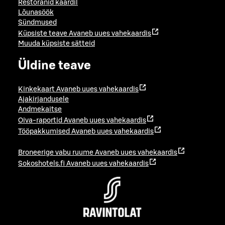
Restoranid kaardil
Lõunasöök
Sündmused
Küpsiste teave
Avaneb uues vahekaardis
Muuda küpsiste sätteid
Üldine teave
Kinkekaart
Avaneb uues vahekaardis
Ajakirjandusele
Andmekaitse
Oiva-raportid
Avaneb uues vahekaardis
Tööpakkumised
Avaneb uues vahekaardis
Broneerige vabu ruume
Avaneb uues vahekaardis
Sokoshotels.fi
Avaneb uues vahekaardis