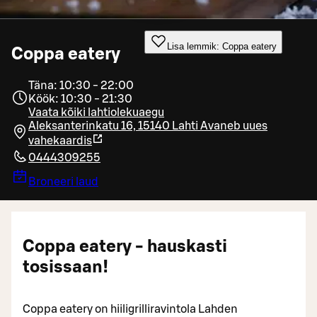
Lisa lemmik: Coppa eatery
Coppa eatery
Täna: 10:30 - 22:00
Köök: 10:30 - 21:30
Vaata kõiki lahtiolekuaegu
Aleksanterinkatu 16, 15140 Lahti
Avaneb uues
vahekaardis
0444309255
Broneeri laud
Coppa eatery - hauskasti
tosissaan!
Coppa eatery on hiiligrilliravintola Lahden