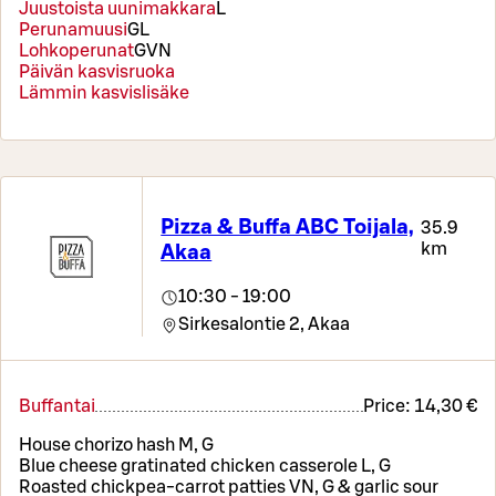
Juustoista uunimakkara
L
Perunamuusi
G
L
Lohkoperunat
G
VN
Päivän kasvisruoka
Lämmin kasvislisäke
Pizza & Buffa ABC Toijala,
35.9
km
Akaa
10:30 - 19:00
Sirkesalontie 2,
Akaa
Buffantai
Price:
14,30 €
House chorizo hash M, G
Blue cheese gratinated chicken casserole L, G
Roasted chickpea-carrot patties VN, G & garlic sour