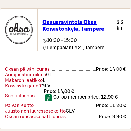
Osuusravintola Oksa
3.3
km
Koivistonkylä, Tampere
10:30 - 15:00
Lempääläntie 21,
Tampere
Oksan päivän lounas
Price:
14,00 €
Aurajuustobroileria
G
L
Makaronilaatikko
L
Kasvisstroganoff
G
L
V
Price:
14,00 €
Seniorilounas
Co-op member price:
12,90 €
Päivän Keitto
Price:
11,20 €
Juustoinen juuressosekeitto
G
L
V
Oksan runsas salaattilounas
Price:
9,90 €