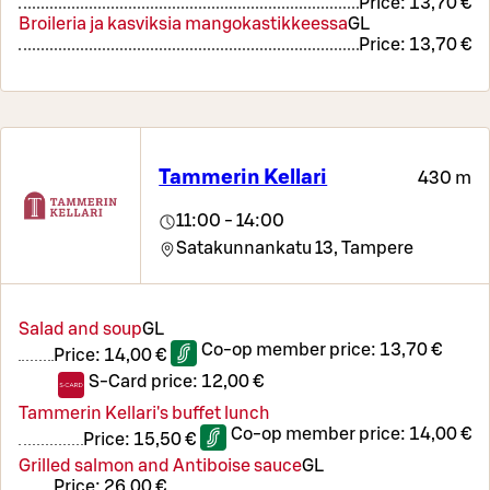
Price:
13,70 €
Broileria ja kasviksia mangokastikkeessa
G
L
Price:
13,70 €
Tammerin Kellari
430 m
11:00 - 14:00
Satakunnankatu 13,
Tampere
Salad and soup
G
L
Co-op member price:
13,70 €
Price:
14,00 €
S-Card price:
12,00 €
Tammerin Kellari's buffet lunch
Co-op member price:
14,00 €
Price:
15,50 €
Grilled salmon and Antiboise sauce
G
L
Price:
26,00 €