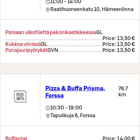
11:00 - 14:00
Raatihuoneenkatu 10,
Hämeenlinna
Porsaan ulkofilettä pekonikastikkeessa
G
L
Price:
13,50 €
Kukkoa viinissä
G
L
Price:
13,50 €
Punajuuripyörykät
G
VN
Price:
13,50 €
Pizza & Buffa Prisma,
76.7
km
Forssa
10:30 - 19:00
Tapulikuja 6,
Forssa
Buffantai
Price:
14,00 €