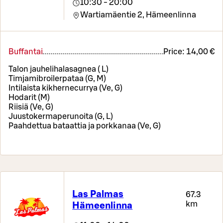
10:30 - 20:00
Wartiamäentie 2,
Hämeenlinna
Buffantai
Price:
14,00 €
Talon jauhelihalasagnea ( L)
Timjamibroilerpataa (G, M)
Intilaista kikhernecurrya (Ve, G)
Hodarit (M)
Riisiä (Ve, G)
Juustokermaperunoita (G, L)
Paahdettua bataattia ja porkkanaa (Ve, G)
Las Palmas
67.3
km
Hämeenlinna