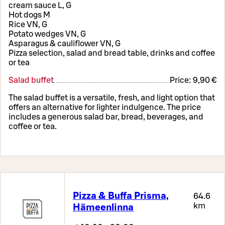
cream sauce L, G
Hot dogs M
Rice VN, G
Potato wedges VN, G
Asparagus & cauliflower VN, G
Pizza selection, salad and bread table, drinks and coffee
or tea
Salad buffet
Price:
9,90 €
The salad buffet is a versatile, fresh, and light option that
offers an alternative for lighter indulgence. The price
includes a generous salad bar, bread, beverages, and
coffee or tea.
Pizza & Buffa Prisma,
64.6
km
Hämeenlinna