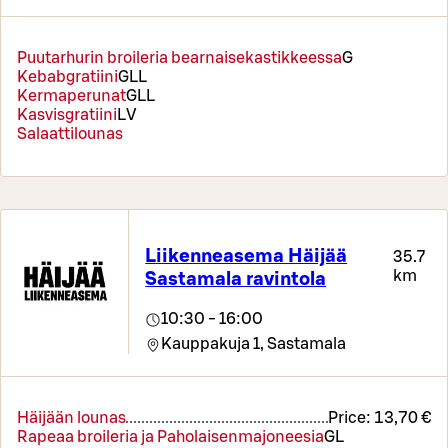
Puutarhurin broileria bearnaisekastikkeessa
G
Kebabgratiini
G
LL
Kermaperunat
G
LL
Kasvisgratiini
L
V
Salaattilounas
Liikenneasema Häijää
35.7
km
Sastamala ravintola
10:30 - 16:00
Kauppakuja 1,
Sastamala
Häijään lounas
Price:
13,70 €
Rapeaa broileria ja Paholaisenmajoneesia
G
L