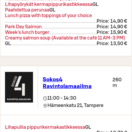
Lihapyörykät kermapippurikastikkeessa
G
L
Paahdettua perunaa
G
L
Lunch pizza with toppings of your choice
Price:
14,90 €
Park Day Salmon
Price:
14,90 €
Week's lunch burger
Price:
15,90 €
Creamy salmon soup (Available at the café 11 AM-3 PM)
G
L
Price:
13,50 €
Sokos4
260
m
Ravintolamaailma
11:00 - 14:30
Hämeenkatu 21,
Tampere
Lihapullia pippurikermakastikkeessa
G
L