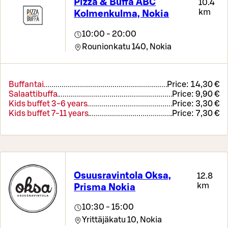
Pizza & Buffa ABC
10.4
km
Kolmenkulma, Nokia
10:00 - 20:00
Rounionkatu 140,
Nokia
Buffantai
Price:
14,30 €
Salaattibuffa
Price:
9,90 €
Kids buffet 3-6 years
Price:
3,30 €
Kids buffet 7-11 years
Price:
7,30 €
Osuusravintola Oksa,
12.8
km
Prisma Nokia
10:30 - 15:00
Yrittäjäkatu 10,
Nokia