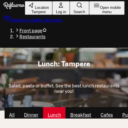
Skip to main content
Location
Open mobile
Tampere
Log in
Search
menu
Reserve a table
Tampere
Front page
Restaurants
Lunch: Tampere
Salad, pasta or buffet. See the best lunch restaurants
near you!
All
Dinner
Lunch
Breakfast
Cafes
Pu