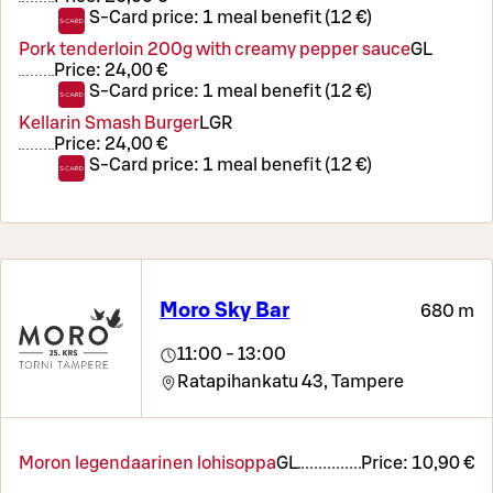
S-Card price:
1 meal benefit (12 €)
Pork tenderloin 200g with creamy pepper sauce
G
L
Price:
24,00 €
S-Card price:
1 meal benefit (12 €)
Kellarin Smash Burger
L
GR
Price:
24,00 €
S-Card price:
1 meal benefit (12 €)
Moro Sky Bar
680 m
11:00 - 13:00
Ratapihankatu 43,
Tampere
Moron legendaarinen lohisoppa
G
L
Price:
10,90 €