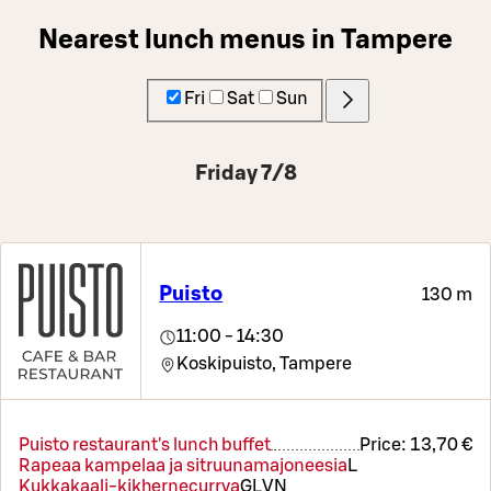
Nearest lunch menus in Tampere
Fri
Sat
Sun
Friday 7/8
Puisto
130 m
11:00 - 14:30
Koskipuisto,
Tampere
Puisto restaurant's lunch buffet
Price:
13,70 €
Rapeaa kampelaa ja sitruunamajoneesia
L
Kukkakaali-kikhernecurrya
G
L
VN