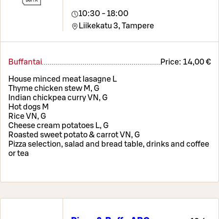
10:30 - 18:00
Liikekatu 3,
Tampere
Buffantai
Price:
14,00 €
House minced meat lasagne L
Thyme chicken stew M, G
Indian chickpea curry VN, G
Hot dogs M
Rice VN, G
Cheese cream potatoes L, G
Roasted sweet potato & carrot VN, G
Pizza selection, salad and bread table, drinks and coffee
or tea