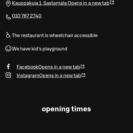
Kauppakuja 1
,
Sastamala
Opens in a new tab
010 767 2740
The restaurant is wheelchair accessible
We have kid's playground
Facebook
Opens in a new tab
Instagram
Opens in a new tab
opening times