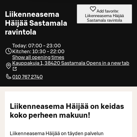
Add favorite:
Liikenneasema
Liikenneasema Häijää
Sastamala ravintola
Häijää Sastamala
ravintola
Today: 07:00 - 23:00
Kitchen: 10:30 - 22:00
Show all opening times
Kauppakuja 1, 38420 Sastamala
Opens in a new tab
010 767 2740
Liikenneasema Häijää on keidas
koko perheen makuun!
Liikenneasema Häijää on täyden palvelun