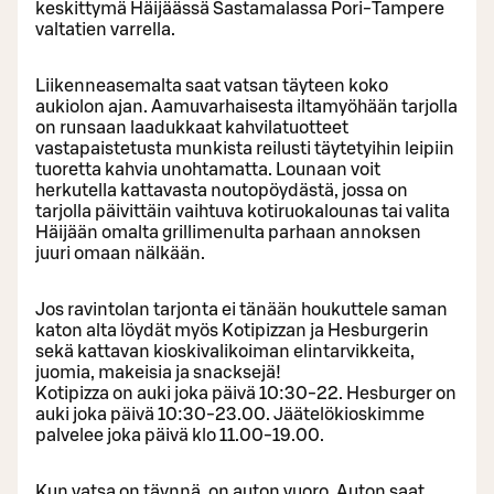
keskittymä Häijäässä Sastamalassa Pori-Tampere
valtatien varrella.
Liikenneasemalta saat vatsan täyteen koko
aukiolon ajan. Aamuvarhaisesta iltamyöhään tarjolla
on runsaan laadukkaat kahvilatuotteet
vastapaistetusta munkista reilusti täytetyihin leipiin
tuoretta kahvia unohtamatta. Lounaan voit
herkutella kattavasta noutopöydästä, jossa on
tarjolla päivittäin vaihtuva kotiruokalounas tai valita
Häijään omalta grillimenulta parhaan annoksen
juuri omaan nälkään.
Jos ravintolan tarjonta ei tänään houkuttele saman
katon alta löydät myös Kotipizzan ja Hesburgerin
sekä kattavan kioskivalikoiman elintarvikkeita,
juomia, makeisia ja snacksejä!
Kotipizza on auki joka päivä 10:30-22. Hesburger on
auki joka päivä 10:30-23.00. Jäätelökioskimme
palvelee joka päivä klo 11.00-19.00.
Kun vatsa on täynnä, on auton vuoro. Auton saat