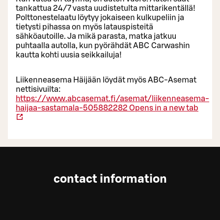
tankattua 24/7 vasta uudistetulta mittarikentällä!
Polttonestelaatu löytyy jokaiseen kulkupeliin ja
tietysti pihassa on myös latauspisteitä
sähköautoille. Ja mikä parasta, matka jatkuu
puhtaalla autolla, kun pyörähdät ABC Carwashin
kautta kohti uusia seikkailuja!
Liikenneasema Häijään löydät myös ABC-Asemat
nettisivuilta:
https://www.abcasemat.fi/asemat/liikenneasema-
haijaa-sastamala-505882282
Opens in a new tab
contact information