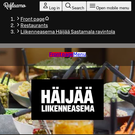
Skip to main content
Log in
Search
Open mobile menu
Front page
Restaurants
Liikenneasema Häijää Sastamala ravintola
Front page
Menu