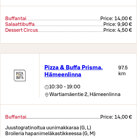
Buffantai
Price:
14,00 €
Salaattibuffa
Price:
9,90 €
Dessert Circus
Price:
4,50 €
Pizza & Buffa Prisma,
97.5
km
Hämeenlinna
10:30 - 19:00
Wartiamäentie 2,
Hämeenlinna
Buffantai
Price:
14,00 €
Juustogratinoitua uunimakkaraa (G, L)
Broileria hapanimeläkastikkeessa (G, M)