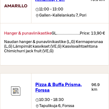
11:00 - 13:00
Gallen-Kallelankatu 7,
Pori
Hanger & punaviinikastike
G
L
Price:
13,90 €
Naudan hanger & punaviinikastike (L,G) Kermaperunaa
(L,G) Lämpimät kasvikset (VE,G) Kasvisvaihtoehtona
Chimichurri jack fruit (VE,G)
Pizza & Buffa Prisma,
96.9
km
Forssa
10:30 - 18:30
Tapulikuja 6,
Forssa