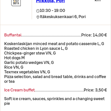
Mikkola, Pori
10:30 - 19:00
Itäkeskuksenkaari 6,
Pori
Buffantai
Price:
14,00 €
Koskenlaskijan minced meat and potato casserole L, G
Roasted chicken in Lyon sauce L, G
Chickpea-ginger stew VN, G
Hot dogs M
Garlic potato wedges VN, G
Rice VN, G
Texmex vegetables VN, G
Pizza selection, salad and bread table, drinks and coffee
or tea
Ice Cream buffet
Price:
3,50 €
Soft ice cream, sauces, sprinkles and a changing sweet
pie