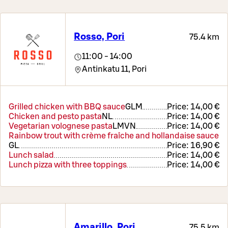
Rosso, Pori
75.4 km
11:00 - 14:00
Antinkatu 11,
Pori
Grilled chicken with BBQ sauce
G
L
M
Price:
14,00 €
Chicken and pesto pasta
N
L
Price:
14,00 €
Vegetarian volognese pasta
L
M
VN
Price:
14,00 €
Rainbow trout with crème fraîche and hollandaise sauce
G
L
Price:
16,90 €
Lunch salad
Price:
14,00 €
Lunch pizza with three toppings
Price:
14,00 €
Amarillo, Pori
75.5 km