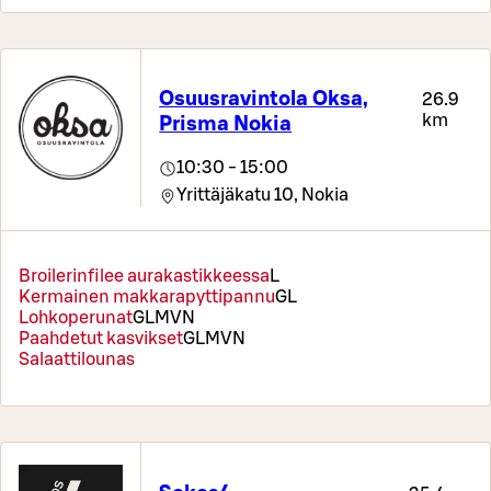
Osuusravintola Oksa,
26.9
km
Prisma Nokia
10:30 - 15:00
Yrittäjäkatu 10,
Nokia
Broilerinfilee aurakastikkeessa
L
Kermainen makkarapyttipannu
G
L
Lohkoperunat
G
L
M
VN
Paahdetut kasvikset
G
L
M
VN
Salaattilounas