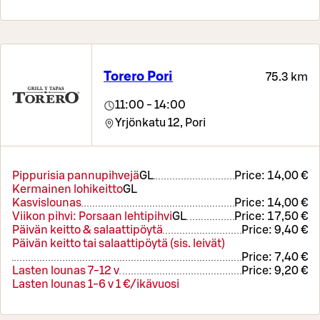
Torero Pori
75.3 km
11:00 - 14:00
Yrjönkatu 12,
Pori
Pippurisia pannupihvejä
G
L
Price:
14,00 €
Kermainen lohikeitto
G
L
Kasvislounas
Price:
14,00 €
Viikon pihvi: Porsaan lehtipihvi
G
L
Price:
17,50 €
Päivän keitto & salaattipöytä
Price:
9,40 €
Päivän keitto tai salaattipöytä (sis. leivät)
Price:
7,40 €
Lasten lounas 7-12 v
Price:
9,20 €
Lasten lounas 1-6 v 1 €/ikävuosi