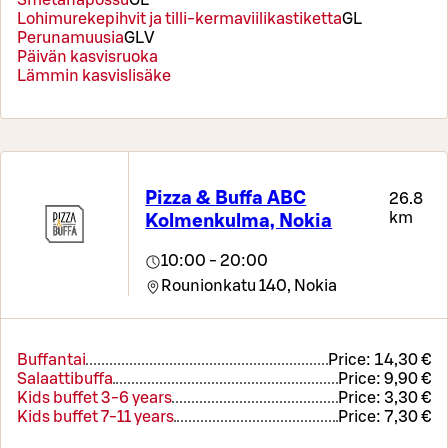
Smetanapossu
G
L
Lohimurekepihvit ja tilli-kermaviilikastiketta
G
L
Perunamuusia
G
L
V
Päivän kasvisruoka
Lämmin kasvislisäke
Pizza & Buffa ABC
26.8
km
Kolmenkulma, Nokia
10:00 - 20:00
Rounionkatu 140,
Nokia
Buffantai
Price:
14,30 €
Salaattibuffa
Price:
9,90 €
Kids buffet 3-6 years
Price:
3,30 €
Kids buffet 7-11 years
Price:
7,30 €