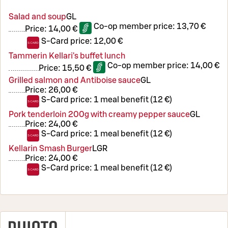
Salad and soup
G
L
Co-op member price:
13,70 €
Price:
14,00 €
S-Card price:
12,00 €
Tammerin Kellari's buffet lunch
Co-op member price:
14,00 €
Price:
15,50 €
Grilled salmon and Antiboise sauce
G
L
Price:
26,00 €
S-Card price:
1 meal benefit (12 €)
Pork tenderloin 200g with creamy pepper sauce
G
L
Price:
24,00 €
S-Card price:
1 meal benefit (12 €)
Kellarin Smash Burger
L
GR
Price:
24,00 €
S-Card price:
1 meal benefit (12 €)