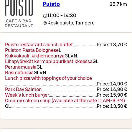
Puisto
35.7 km
11:00 - 14:30
Koskipuisto,
Tampere
Puisto restaurant's lunch buffet
Price:
13,70 €
Puiston Pasta Bolognese
L
Kukkakaali-kikhernecurrya
G
L
VN
Lihapyörykät kermapippurikastikkeessa
G
L
Perunamuusia
G
L
Basmatiriisiä
G
L
VN
Lunch pizza with toppings of your choice
Price:
14,90 €
Park Day Salmon
Price:
14,90 €
Week's lunch burger
Price:
15,90 €
Creamy salmon soup (Available at the café 11 AM-3 PM)
G
L
Price:
13,50 €