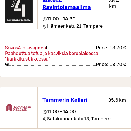
Sokos4
35.4
km
Ravintolamaailma
11:00 - 14:30
Hämeenkatu 21,
Tampere
Sokos4:n lasagnea
L
Price:
13,70 €
Paahdettua tofua ja kasviksia korealaisessa
"karkkikastikkeessa"
G
L
Price:
13,70 €
Tammerin Kellari
35.6 km
11:00 - 14:00
Satakunnankatu 13,
Tampere