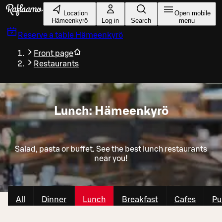
Skip to main content
Location
Open mobile
Hämeenkyrö
Log in
Search
menu
Reserve a table
Hämeenkyrö
Front page
Restaurants
Lunch: Hämeenkyrö
Salad, pasta or buffet. See the best lunch restaurants
near you!
All
Dinner
Lunch
Breakfast
Cafes
Pu