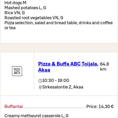
Hot dogs M
Mashed potatoes L, G
Rice VN, G
Roasted root vegetables VN, G
Pizza selection, salad and bread table, drinks and coffee
or tea
Pizza & Buffa ABC Toijala,
64.8
km
Akaa
10:30 - 19:00
Sirkesalontie 2,
Akaa
Buffantai
Price:
14,30 €
Creamy mettwurst casserole L, G