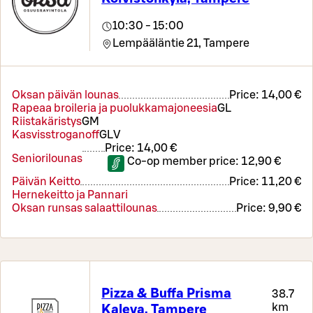
10:30 - 15:00
Lempääläntie 21,
Tampere
Oksan päivän lounas
Price:
14,00 €
Rapeaa broileria ja puolukkamajoneesia
G
L
Riistakäristys
G
M
Kasvisstroganoff
G
L
V
Price:
14,00 €
Seniorilounas
Co-op member price:
12,90 €
Päivän Keitto
Price:
11,20 €
Hernekeitto ja Pannari
Oksan runsas salaattilounas
Price:
9,90 €
Pizza & Buffa Prisma
38.7
km
Kaleva, Tampere