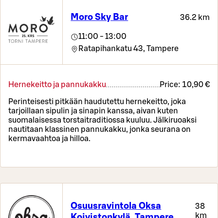
Moro Sky Bar
36.2 km
11:00 - 13:00
Ratapihankatu 43,
Tampere
Hernekeitto ja pannukakku
Price:
10,90 €
Perinteisesti pitkään haudutettu hernekeitto, joka
tarjoillaan sipulin ja sinapin kanssa, aivan kuten
suomalaisessa torstaitraditiossa kuuluu. Jälkiruoaksi
nautitaan klassinen pannukakku, jonka seurana on
kermavaahtoa ja hilloa.
Osuusravintola Oksa
38
km
Koivistonkylä, Tampere