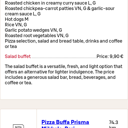
Roasted chicken in creamy curry sauce L, G
Roasted chickpea-carrot patties VN, G & garlic-sour
cream sauce L, G
Hot dogs M
Rice VN, G
Garlic potato wedges VN, G
Roasted root vegetables VN, G
Pizza selection, salad and bread table, drinks and coffee
or tea
Salad buffet
Price:
9,90 €
The salad buffet is a versatile, fresh, and light option that
offers an alternative for lighter indulgence. The price
includes a generous salad bar, bread, beverages, and
coffee or tea.
Pizza Buffa Prisma
74.3
km