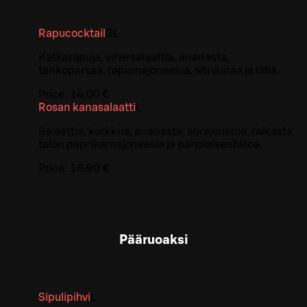
Rapucocktail
G
L
Katkarapuja, vihersalaattia, ananasta,
tankoparsaa, rapumajoneesia, sitruunaa ja tilliä.
Price:
14,00 €
Rosan kanasalaatti
L
Salaattia, kurkkua, ananasta, aurajuustoa, raikasta
talon paprikamajoneesia ja paholaisenhilloa.
Price:
16,90 €
Pääruoaksi
Sipulipihvi
L