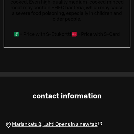
cooked. Even high-quality medium-cooked minced
meat may contain EHEC bacteria, which may cause
a severe food poisoning, especially in children and
older people.
=
Price with S-Etukortti
=
Price with S-Card
contact information
Mariankatu 8
,
Lahti
Opens in a new tab