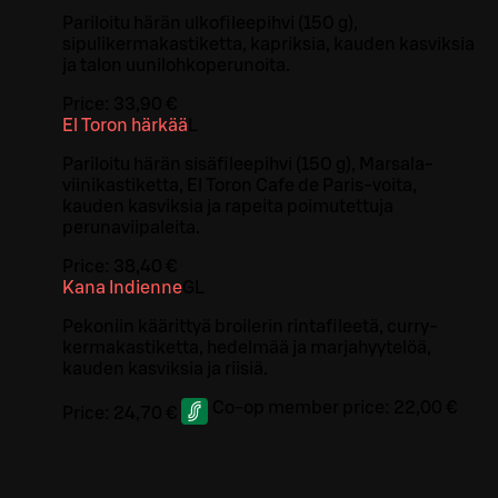
Pariloitu härän ulkofileepihvi (150 g),
sipulikermakastiketta, kapriksia, kauden kasviksia
ja talon uunilohkoperunoita.
Price:
33,90 €
El Toron härkää
L
Pariloitu härän sisäfileepihvi (150 g), Marsala-
viinikastiketta, El Toron Cafe de Paris-voita,
kauden kasviksia ja rapeita poimutettuja
perunaviipaleita.
Price:
38,40 €
Kana Indienne
G
L
Pekoniin käärittyä broilerin rintafileetä, curry-
kermakastiketta, hedelmää ja marjahyytelöä,
kauden kasviksia ja riisiä.
Co-op member price:
22,00 €
Price:
24,70 €