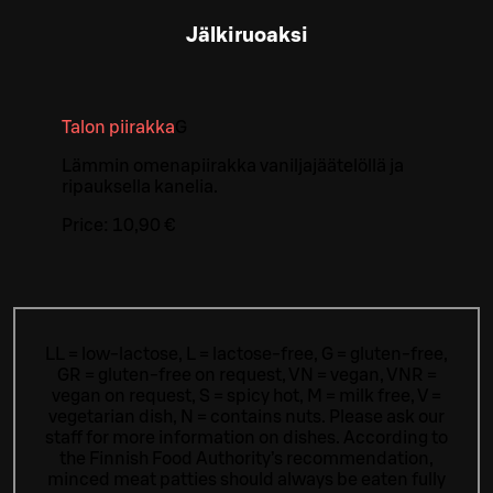
Jälkiruoaksi
Talon piirakka
G
Lämmin omenapiirakka vaniljajäätelöllä ja
ripauksella kanelia.
Price:
10,90 €
LL = low-lactose, L = lactose-free, G = gluten-free,
GR = gluten-free on request, VN = vegan, VNR =
vegan on request, S = spicy hot, M = milk free, V =
vegetarian dish, N = contains nuts. Please ask our
staff for more information on dishes.
According to
the Finnish Food Authority’s recommendation,
minced meat patties should always be eaten fully