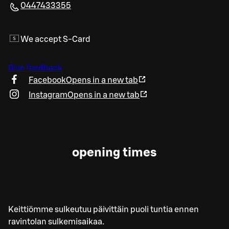
0447433355
We accept S-Card
Give feedback
Facebook
Opens in a new tab
Instagram
Opens in a new tab
opening times
Keittiömme sulkeutuu päivittäin puoli tuntia ennen
ravintolan sulkemisaikaa.