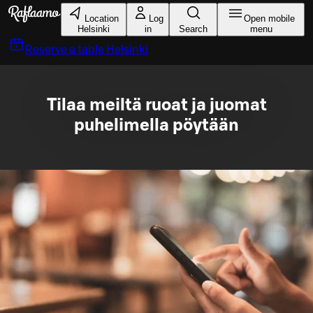
Skip to main content
Location
Log
Open mobile
Helsinki
in
Search
menu
Reserve a table
Helsinki
Tilaa meiltä ruoat ja juomat
puhelimella pöytään