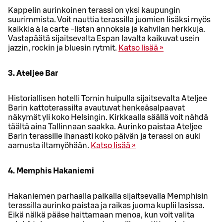
Kappelin aurinkoinen terassi on yksi kaupungin
suurimmista. Voit nauttia terassilla juomien lisäksi myös
kaikkia à la carte -listan annoksia ja kahvilan herkkuja.
Vastapäätä sijaitsevalta Espan lavalta kaikuvat usein
jazzin, rockin ja bluesin rytmit.
Katso lisää »
3. Ateljee Bar
Historiallisen hotelli Tornin huipulla sijaitsevalta Ateljee
Barin kattoterassilta avautuvat henkeäsalpaavat
näkymät yli koko Helsingin. Kirkkaalla säällä voit nähdä
täältä aina Tallinnaan saakka. Aurinko paistaa Ateljee
Barin terassille ihanasti koko päivän ja terassi on auki
aamusta iltamyöhään.
Katso lisää »
4. Memphis Hakaniemi
Hakaniemen parhaalla paikalla sijaitsevalla Memphisin
terassilla aurinko paistaa ja raikas juoma kuplii lasissa.
Eikä nälkä pääse haittamaan menoa, kun voit valita