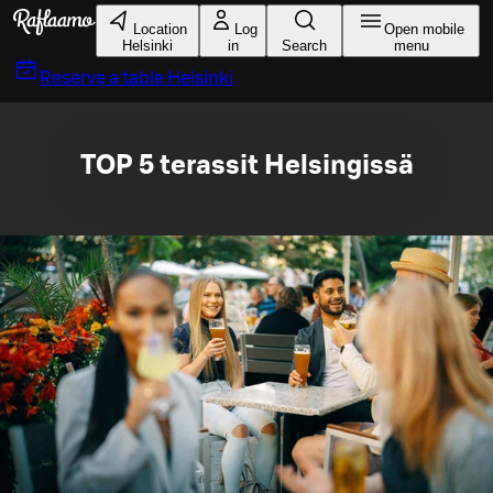
Skip to main content
Location
Log
Open mobile
Helsinki
in
Search
menu
Reserve a table
Helsinki
TOP 5 terassit Helsingissä