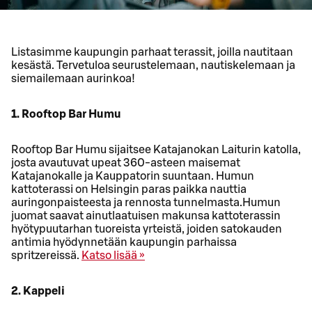
Listasimme kaupungin parhaat terassit, joilla nautitaan
kesästä. Tervetuloa seurustelemaan, nautiskelemaan ja
siemailemaan aurinkoa!
1. Rooftop Bar Humu
Rooftop Bar Humu sijaitsee Katajanokan Laiturin katolla,
josta avautuvat upeat 360-asteen maisemat
Katajanokalle ja Kauppatorin suuntaan. Humun
kattoterassi on Helsingin paras paikka nauttia
auringonpaisteesta ja rennosta tunnelmasta.Humun
juomat saavat ainutlaatuisen makunsa kattoterassin
hyötypuutarhan tuoreista yrteistä, joiden satokauden
antimia hyödynnetään kaupungin parhaissa
spritzereissä.
Katso lisää »
2. Kappeli