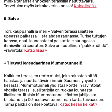
minkä tahansa annoksen terassilla nautittavaksi.
Tervetuloa myös koirakaverin kanssa!
Katso lisää »
5. Salve
Tori, kauppahalli ja meri – Salven terassi sijaitsee
upeassa paikassa Hietalahden rannassa. Turise tuttujen
kanssa, nauti lounaasta tai paistattele auringossa
ihmisvilinää seuraten. Salve on todellinen "pakko nähdä"
-ravintola!
Katso lisää »
+ Tietysti legendaarinen Mummotunneli!
Kaikkien terassien rento mutsi, joka rakastaa pitää
hauskaa ja nauttia täysin rinnoin Suomen lyhyestä
kesästä! Mummotunneli yhdistää korttelin ravintolat
yhdelle terassille, eli tarjolla on ruokaa lounaasta
illalliseen. Iltaisin Mummotunneli täyttyy juhlijoista –
bilebändit ja DJ nostavat tunnelman katt... taivaaseen.
Tämä paikka on itse koettava!
Katso kesän keikat »