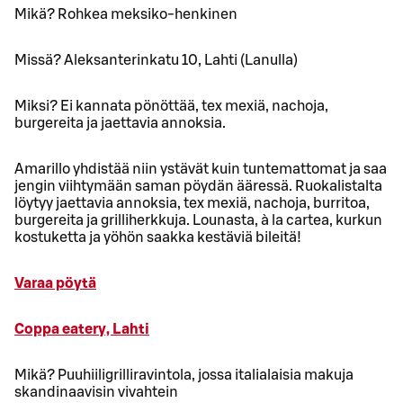
Mikä? Rohkea meksiko-henkinen
Missä? Aleksanterinkatu 10, Lahti (Lanulla)
Miksi? Ei kannata pönöttää, tex mexiä, nachoja,
burgereita ja jaettavia annoksia.
Amarillo yhdistää niin ystävät kuin tuntemattomat ja saa
jengin viihtymään saman pöydän ääressä. Ruokalistalta
löytyy jaettavia annoksia, tex mexiä, nachoja, burritoa,
burgereita ja grilliherkkuja. Lounasta, à la cartea, kurkun
kostuketta ja yöhön saakka kestäviä bileitä!
Varaa pöytä
Coppa eatery, Lahti
Mikä? Puuhiiligrilliravintola, jossa italialaisia makuja
skandinaavisin vivahtein