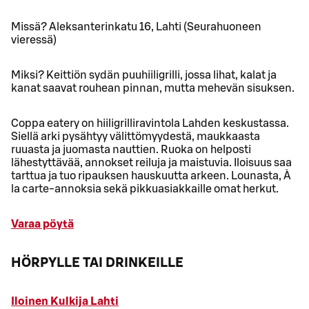
Missä? Aleksanterinkatu 16, Lahti (Seurahuoneen
vieressä)
Miksi? Keittiön sydän puuhiiligrilli, jossa lihat, kalat ja
kanat saavat rouhean pinnan, mutta mehevän sisuksen.
Coppa eatery on hiiligrilliravintola Lahden keskustassa.
Siellä arki pysähtyy välittömyydestä, maukkaasta
ruuasta ja juomasta nauttien. Ruoka on helposti
lähestyttävää, annokset reiluja ja maistuvia. Iloisuus saa
tarttua ja tuo ripauksen hauskuutta arkeen. Lounasta, À
la carte-annoksia sekä pikkuasiakkaille omat herkut.
Varaa pöytä
HÖRPYLLE TAI DRINKEILLE
Iloinen Kulkija Lahti