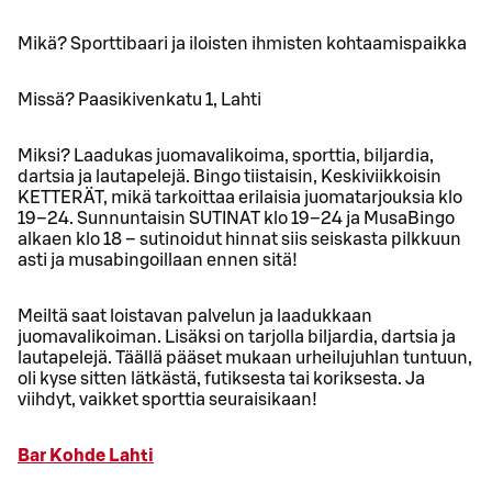
Mikä? Sporttibaari ja iloisten ihmisten kohtaamispaikka
Missä? Paasikivenkatu 1, Lahti
Miksi? Laadukas juomavalikoima, sporttia, biljardia,
dartsia ja lautapelejä. Bingo tiistaisin, Keskiviikkoisin
KETTERÄT, mikä tarkoittaa erilaisia juomatarjouksia klo
19–24. Sunnuntaisin SUTINAT klo 19–24 ja MusaBingo
alkaen klo 18 – sutinoidut hinnat siis seiskasta pilkkuun
asti ja musabingoillaan ennen sitä!
Meiltä saat loistavan palvelun ja laadukkaan
juomavalikoiman. Lisäksi on tarjolla biljardia, dartsia ja
lautapelejä. Täällä pääset mukaan urheilujuhlan tuntuun,
oli kyse sitten lätkästä, futiksesta tai koriksesta. Ja
viihdyt, vaikket sporttia seuraisikaan!
Bar Kohde Lahti