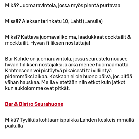
Mikä? Juomaravintola, jossa myös pientä purtavaa.
Missä? Aleksanterinkatu 10, Lahti (Lanulla)
Miksi? Kattava juomavalikoima, laadukkaat cocktailit &
mocktailit. Hyvän fiiliksen nostattaja!
Bar Kohde on juomaravintola, jossa seurustelu nousee
hyvän fiiliksen nostajaksi ja aika menee huomaamatta.
Kohteeseen voi pistäytyä pikaisesti tai villiintyä
pidemmäksi aikaa. Koskaan ei ole huono päivä, jos pitää
vähän hauskaa. Meillä vietetään niin etkot kuin jatkot,
kun aukiolomme ovat pitkät.
Bar & Bistro Seurahuone
Mikä? Tyylikäs kohtaamispaikka Lahden keskeisimmällä
paikalla