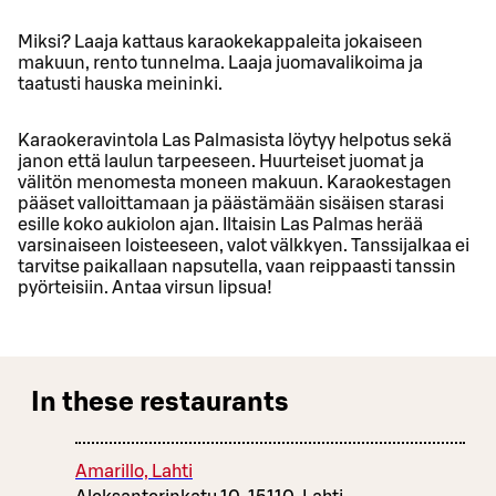
Miksi? Laaja kattaus karaokekappaleita jokaiseen
makuun, rento tunnelma. Laaja juomavalikoima ja
taatusti hauska meininki.
Karaokeravintola Las Palmasista löytyy helpotus sekä
janon että laulun tarpeeseen. Huurteiset juomat ja
välitön menomesta moneen makuun. Karaokestagen
pääset valloittamaan ja päästämään sisäisen starasi
esille koko aukiolon ajan. Iltaisin Las Palmas herää
varsinaiseen loisteeseen, valot välkkyen. Tanssijalkaa ei
tarvitse paikallaan napsutella, vaan reippaasti tanssin
pyörteisiin. Antaa virsun lipsua!
In these restaurants
Amarillo, Lahti