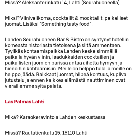
Missä? Aleksanterinkatu 14, Lahti (Seurahuoneella)
Miksi? Viinivalikoma, cocktailit & mocktailit, paikalliset
juomat. Lisäksi "Something tasty food".
Lahden Seurahuoneen Bar & Bistro on syntynyt hotellin
komeasta historiasta tietoisena ja siitä ammentaen.
Tyylikäs kohtaamispaikka Lahden keskeisimmällä
paikalla hyvän viinin, laadukkaiden cocktailien ja
paikallisten juomien parissa antaa aihetta hymyyn ja
hienoihin kohtaamisiin. Meille on helppo tulla ja meille on
helppo jäädä. Raikkaat juomat, hilpeä kohtuus, kupliva
jutustelu ja ennen kaikkea elämästä nauttiminen ovat
vieraillemme syitä palata.
Las Palmas Lahti
Mikä? Karaokeravintola Lahden keskustassa
Missä? Rautatienkatu 15, 15110 Lahti