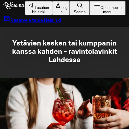
Skip to main content
Location
Log
Open mobile
Helsinki
in
Search
menu
Reserve a table
Helsinki
Ystävien kesken tai kumppanin
kanssa kahden - ravintolavinkit
Lahdessa