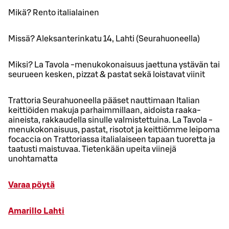
Mikä? Rento italialainen
Missä? Aleksanterinkatu 14, Lahti (Seurahuoneella)
Miksi? La Tavola -menukokonaisuus jaettuna ystävän tai
seurueen kesken, pizzat & pastat sekä loistavat viinit
Trattoria Seurahuoneella pääset nauttimaan Italian
keittiöiden makuja parhaimmillaan, aidoista raaka-
aineista, rakkaudella sinulle valmistettuina. La Tavola -
menukokonaisuus, pastat, risotot ja keittiömme leipoma
focaccia on Trattoriassa italialaiseen tapaan tuoretta ja
taatusti maistuvaa. Tietenkään upeita viinejä
unohtamatta
Varaa pöytä
Amarillo Lahti