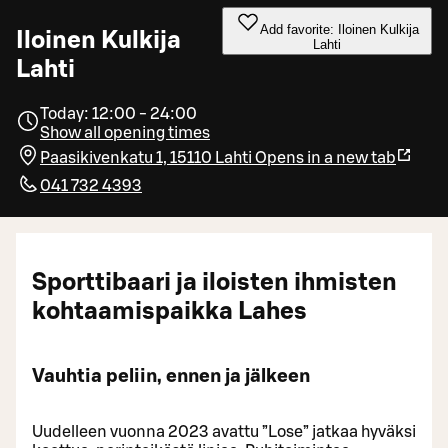
Add favorite: Iloinen Kulkija
Iloinen Kulkija
Lahti
Lahti
Today: 12:00 - 24:00
Show all opening times
Paasikivenkatu 1, 15110 Lahti
Opens in a new tab
041 732 4393
Sporttibaari ja iloisten ihmisten
kohtaamispaikka Lahes
Vauhtia peliin, ennen ja jälkeen
Uudelleen vuonna 2023 avattu ”Lose” jatkaa hyväksi