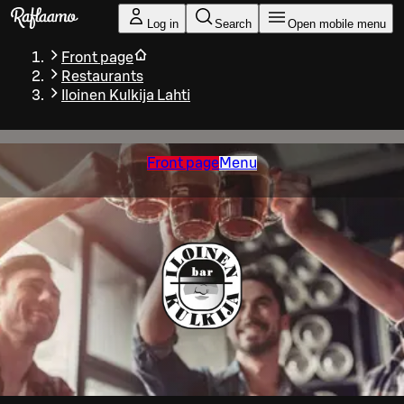
Skip to main content
Log in
Search
Open mobile menu
Front page
Restaurants
Iloinen Kulkija Lahti
Front page
Menu