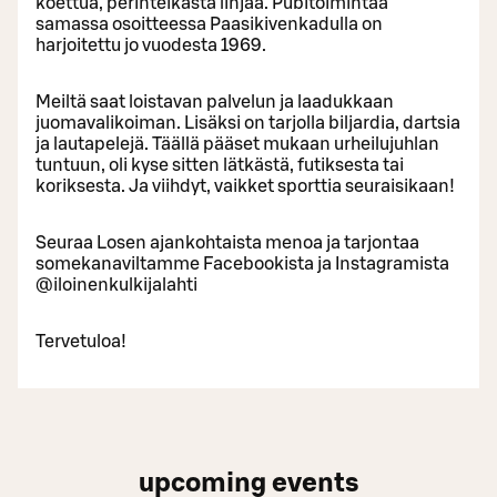
koettua, perinteikästä linjaa. Pubitoimintaa
samassa osoitteessa Paasikivenkadulla on
harjoitettu jo vuodesta 1969.
Meiltä saat loistavan palvelun ja laadukkaan
juomavalikoiman. Lisäksi on tarjolla biljardia, dartsia
ja lautapelejä. Täällä pääset mukaan urheilujuhlan
tuntuun, oli kyse sitten lätkästä, futiksesta tai
koriksesta. Ja viihdyt, vaikket sporttia seuraisikaan!
Seuraa Losen ajankohtaista menoa ja tarjontaa
somekanaviltamme Facebookista ja Instagramista
@iloinenkulkijalahti
Tervetuloa!
upcoming events