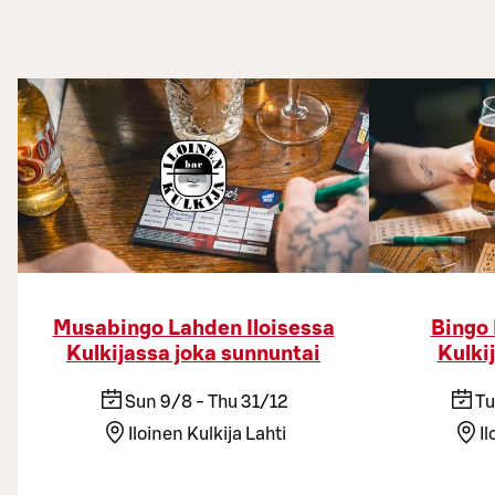
Musabingo Lahden Iloisessa
Bingo 
Kulkijassa joka sunnuntai
Kulkij
Sun 9/8 - Thu 31/12
Tu
Iloinen Kulkija Lahti
Il