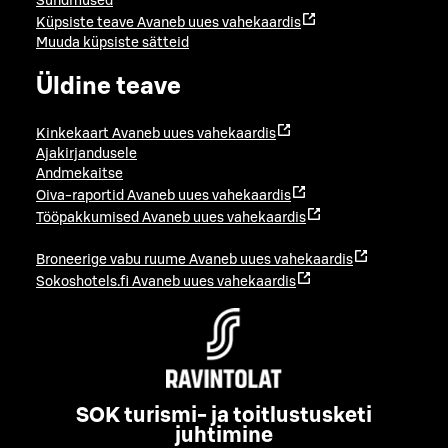
Sündmused
Küpsiste teave
Avaneb uues vahekaardis
Muuda küpsiste sätteid
Üldine teave
Kinkekaart
Avaneb uues vahekaardis
Ajakirjandusele
Andmekaitse
Oiva-raportid
Avaneb uues vahekaardis
Tööpakkumised
Avaneb uues vahekaardis
Broneerige vabu ruume
Avaneb uues vahekaardis
Sokoshotels.fi
Avaneb uues vahekaardis
SOK turismi- ja toitlustusketi
juhtimine