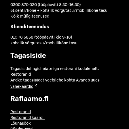
0300 870 020 (tööpäeviti 8.30-16.30)
51 senti/kõne + kohalik võrgutasu/mobiilikõne tasu
Kõik müügiteenused
Klienditeenindus
010 76 5858 (tööpäeviti klo 9-16)
kohalik võrgutasu/mobiilikõne tasu
Tagasiside
Tagasisidelingid leiate iga restorani kodulehelt:
Restoranid
Andke tagasisidet veebilehe kohta
Avaneb uues
vahekaardis
Raflaamo.fi
Restoranid
Restoranid kaardil
Lõunasöök