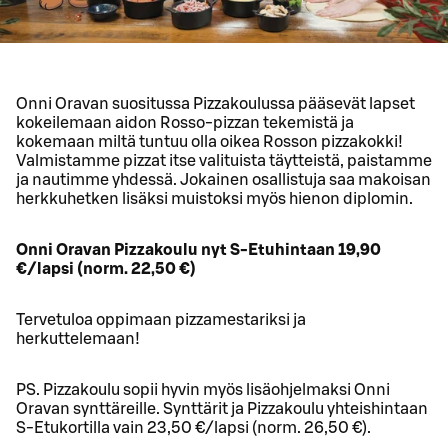
Onni Oravan suositussa Pizzakoulussa pääsevät lapset
kokeilemaan aidon Rosso-pizzan tekemistä ja
kokemaan miltä tuntuu olla oikea Rosson pizzakokki!
Valmistamme pizzat itse valituista täytteistä, paistamme
ja nautimme yhdessä. Jokainen osallistuja saa makoisan
herkkuhetken lisäksi muistoksi myös hienon diplomin.
Onni Oravan Pizzakoulu nyt S-Etuhintaan 19,90
€/lapsi (norm. 22,50 €)
Tervetuloa oppimaan pizzamestariksi ja
herkuttelemaan!
PS. Pizzakoulu sopii hyvin myös lisäohjelmaksi Onni
Oravan synttäreille. Synttärit ja Pizzakoulu yhteishintaan
S-Etukortilla vain 23,50 €/lapsi (norm. 26,50 €).