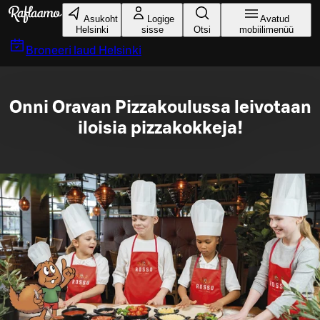
Liigu peamise sisu juurde
Asukoht
Logige
Avatud
Helsinki
sisse
Otsi
mobiilimenüü
Broneeri laud
Helsinki
Onni Oravan Pizzakoulussa leivotaan
iloisia pizzakokkeja!