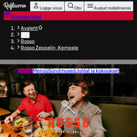
Liigu peamise sisu juurde
Logige sisse
Otsi
Avatud mobiilimenüü
Broneeri laud
Avaleht
…
Rosso
Rosso Zeppelin, Kempele
Esitlus
Menüü
Sündmused
Juhlat ja kokoukset