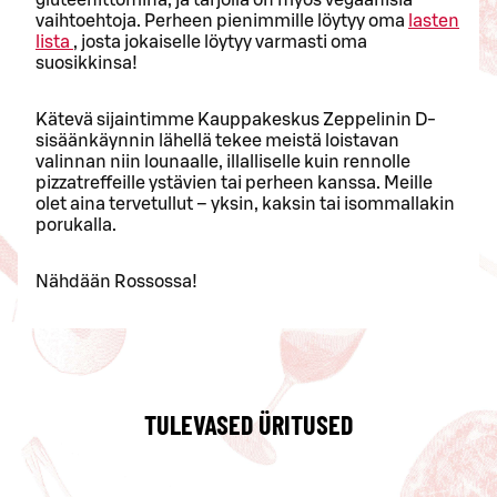
vaihtoehtoja. Perheen pienimmille löytyy oma
lasten
lista
, josta jokaiselle löytyy varmasti oma
suosikkinsa!
Kätevä sijaintimme Kauppakeskus Zeppelinin D-
sisäänkäynnin lähellä tekee meistä loistavan
valinnan niin lounaalle, illalliselle kuin rennolle
pizzatreffeille ystävien tai perheen kanssa. Meille
olet aina tervetullut – yksin, kaksin tai isommallakin
porukalla.
Nähdään Rossossa!
TULEVASED ÜRITUSED