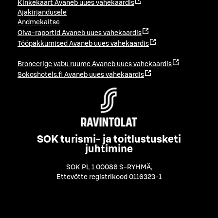
Kinkekaart
Avaneb uues vahekaardis
Ajakirjandusele
Andmekaitse
Oiva-raportid
Avaneb uues vahekaardis
Tööpakkumised
Avaneb uues vahekaardis
Broneerige vabu ruume
Avaneb uues vahekaardis
Sokoshotels.fi
Avaneb uues vahekaardis
SOK turismi- ja toitlustusketi
juhtimine
SOK PL 1 00088 S-RYHMÄ
,
Ettevõtte registrikood 0116323-1