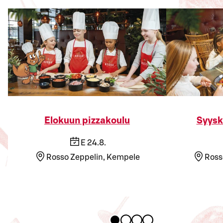
Elokuun pizzakoulu
Syysk
E 24.8.
Rosso Zeppelin, Kempele
Ross