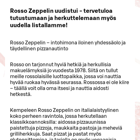
Rosso Zeppelin uudistui - tervetuloa
tutustumaan ja herkuttelemaan myös
uudella listallamme!
Rosso Zeppelin – intohimona iloinen yhdessäolo ja
täydellinen pizzanautinto
Rosso on tarjonnut hyviä hetkiä ja herkullisia
makuelämyksiä jo vuodesta 1978. Siitä on tullut
meille rossolaisille luottopaikka, jossa voi nauttia
hyvää ruokaa hyvässä seurassa. Rossossa ei ole kiire
– täällä voit olla oma itsesi ja nauttia aidosti
hetkestä.
Kempeleen Rosso Zeppelin on italialaistyylinen
koko perheen ravintola, jossa herkutellaan
klassikkoannoksilla: aidossa pizzauunissa
paistettuja pizzoja, maukkaita pastoja ja meheviä
grilliherkkuja. Saat pizzat ja pastat myös
gluteenittomina, ja tarjolla on myös vegaanisia