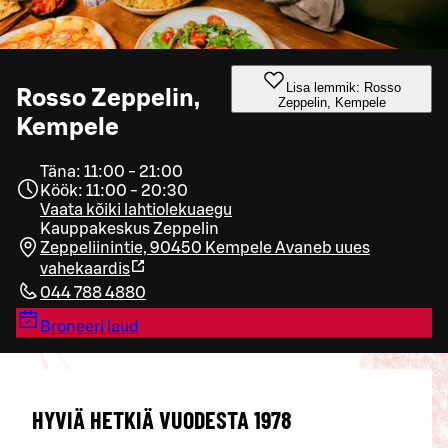
Lisa lemmik: Rosso
Rosso Zeppelin,
Zeppelin, Kempele
Kempele
Täna: 11:00 - 21:00
Köök: 11:00 - 20:30
Vaata kõiki lahtiolekuaegu
Kauppakeskus Zeppelin
Zeppeliinintie, 90450 Kempele
Avaneb uues
vahekaardis
044 788 4880
Broneeri laud
HYVIÄ HETKIÄ VUODESTA 1978