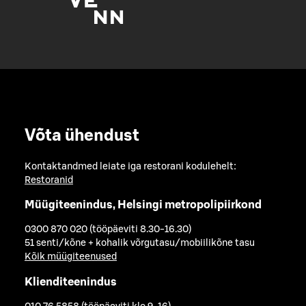
Võta ühendust
Kontaktandmed leiate iga restorani kodulehelt:
Restoranid
Müügiteenindus, Helsingi metropolipiirkond
0300 870 020 (tööpäeviti 8.30-16.30)
51 senti/kõne + kohalik võrgutasu/mobiilikõne tasu
Kõik müügiteenused
Klienditeenindus