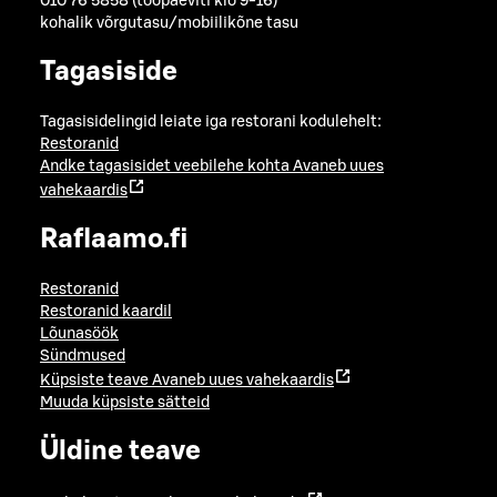
010 76 5858 (tööpäeviti klo 9-16)
kohalik võrgutasu/mobiilikõne tasu
Tagasiside
Tagasisidelingid leiate iga restorani kodulehelt:
Restoranid
Andke tagasisidet veebilehe kohta
Avaneb uues
vahekaardis
Raflaamo.fi
Restoranid
Restoranid kaardil
Lõunasöök
Sündmused
Küpsiste teave
Avaneb uues vahekaardis
Muuda küpsiste sätteid
Üldine teave