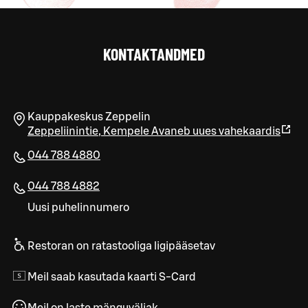
KONTAKTANDMED
Kauppakeskus Zeppelin
Zeppeliinintie
,
Kempele
Avaneb uues vahekaardis
044 788 4880
044 788 4882
Uusi puhelinnumero
Restoran on ratastooliga ligipääsetav
Meil saab kasutada kaarti S-Card
Meil on laste mänguväljak