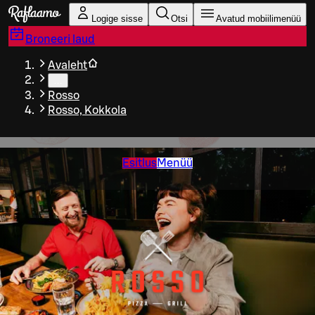
Liigu peamise sisu juurde
Logige sisse
Otsi
Avatud mobiilimenüü
Broneeri laud
Avaleht
…
Rosso
Rosso, Kokkola
Esitlus
Menüü