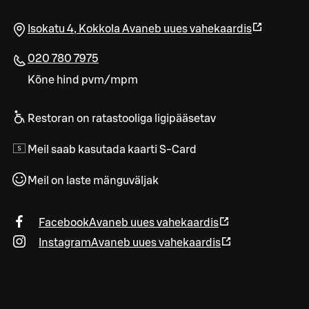
Isokatu 4
,
Kokkola
Avaneb uues vahekaardis
020 780 7975
Kõne hind pvm/mpm
Restoran on ratastooliga ligipääsetav
Meil saab kasutada kaarti S-Card
Meil on laste mänguväljak
Facebook
Avaneb uues vahekaardis
Instagram
Avaneb uues vahekaardis