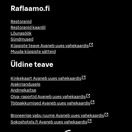
Raflaamo.fi
Restoranid
Restoranid kaardil
Lõunasöök
Sündmused
Küpsiste teave
Avaneb uues vahekaardis
Muuda küpsiste sätteid
Üldine teave
Kinkekaart
Avaneb uues vahekaardis
Ajakirjandusele
Andmekaitse
Oiva-raportid
Avaneb uues vahekaardis
Tööpakkumised
Avaneb uues vahekaardis
Broneerige vabu ruume
Avaneb uues vahekaardis
Sokoshotels.fi
Avaneb uues vahekaardis