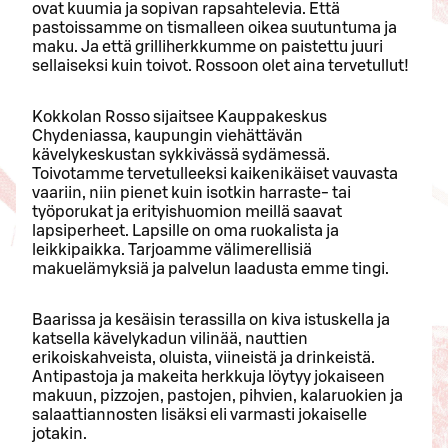
ovat kuumia ja sopivan rapsahtelevia. Että
pastoissamme on tismalleen oikea suutuntuma ja
maku. Ja että grilliherkkumme on paistettu juuri
sellaiseksi kuin toivot. Rossoon olet aina tervetullut!
Kokkolan Rosso sijaitsee Kauppakeskus
Chydeniassa, kaupungin viehättävän
kävelykeskustan sykkivässä sydämessä.
Toivotamme tervetulleeksi kaikenikäiset vauvasta
vaariin, niin pienet kuin isotkin harraste- tai
työporukat ja erityishuomion meillä saavat
lapsiperheet. Lapsille on oma ruokalista ja
leikkipaikka. Tarjoamme välimerellisiä
makuelämyksiä ja palvelun laadusta emme tingi.
Baarissa ja kesäisin terassilla on kiva istuskella ja
katsella kävelykadun vilinää, nauttien
erikoiskahveista, oluista, viineistä ja drinkeistä.
Antipastoja ja makeita herkkuja löytyy jokaiseen
makuun, pizzojen, pastojen, pihvien, kalaruokien ja
salaattiannosten lisäksi eli varmasti jokaiselle
jotakin.