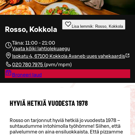
Lisa lemmik: Rosso, Kokkola
Rosso, Kokkola
Täna: 11:00 - 21:00
Vaata kõiki lahtiolekuaegu
Isokatu 4, 67100 Kokkola
Avaneb uues vahekaardis
020 780 7975
(
pvm/mpm
)
Broneeri laud
HYVIÄ HETKIÄ VUODESTA 1978
Rosso on tarjonnut hyviä hetkiä jo vuodesta 1978 –
suhtaudumme intohimolla työhömme! Siihen, että
palvelumme on aina ensiluokkaista. Että pizzamme