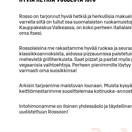
Rosso on tarjonnut hyviä hetkiä ja herkullisia makue
varrella siitä on tullut osa suomalaisten ruokamuist
Kauppakeskus Valkeassa, on koko perheen italialaistyy
oma itsesi.
Rossolaisina me rakastamme hyvää ruokaa ja seuraa
klassikkoannoksista, aidossa pizzauunissa paistetuis
mehevistä grilliherkuista. Saat pizzat ja pastat myös 
vegaanisia vaihtoehtoja. Perheen pienimmille löyty
varmasti oma suosikkinsa!
Arkisin tarjoamme maistuvan lounaan. Muista kysyä 
keittiömestarimme suosittelemaa kotiruoka-annost
Intohimonamme on iloinen yhdessäolo ja täydellinen
uudistettuun Rossoon!