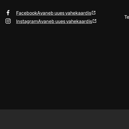
Facebook
Avaneb uues vahekaardis
Te
Instagram
Avaneb uues vahekaardis