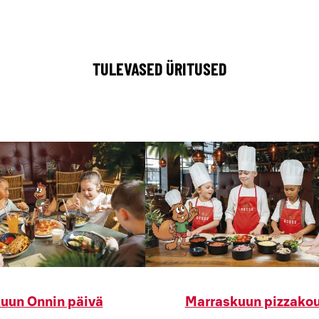
TULEVASED ÜRITUSED
uun Onnin päivä
Marraskuun pizzakou