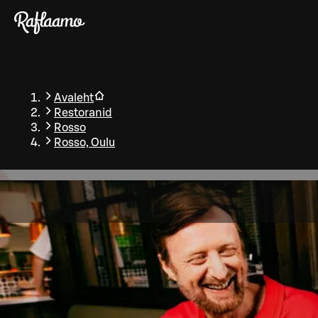
Liigu peamise sisu juurde
Avaleht
Restoranid
Rosso
Rosso, Oulu