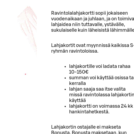
Ravintolalahjakortti sopii jokaiseen
vuodenaikaan ja juhlaan, ja on toimiv
lahjaidea niin tuttavalle, ystävälle,
sukulaiselle kuin läheisistä lähimmälle
Lahjakortit ovat myynnissä kaikissa S
ryhmän ravintoloissa.
lahjakortille voi ladata rahaa
10-150€
summan voi käyttää osissa ta
kerralla
lahjan saaja saa itse valita
missä ravintolassa lahjakorti
käyttää
lahjakortti on voimassa 24 kk
hankintahetkestä.
Lahjakortin ostajalle ei makseta
Bonusta. Bonusta maksetaan, kun