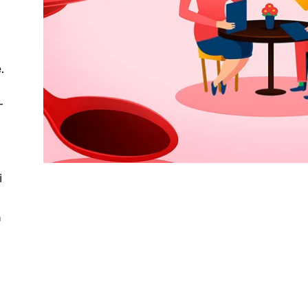
a
.
-
i
n