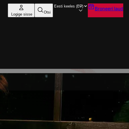
Broneeri laud
Otsi
Logige sisse