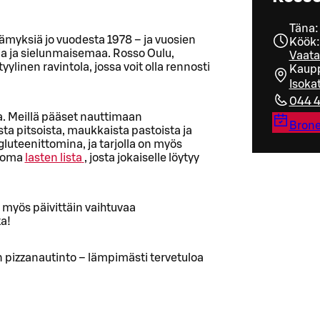
Täna:
lämyksiä jo vuodesta 1978 – ja vuosien
Köök:
oja ja sielunmaisemaa. Rosso Oulu,
Vaata
linen ravintola, jossa voit olla rennosti
Kaupp
Isoka
044 
. Meillä pääset nauttimaan
Brone
ta pitsoista, maukkaista pastoista ja
gluteenittomina, ja tarjolla on myös
y oma
lasten lista
, josta jokaiselle löytyy
myös päivittäin vaihtuvaa
a!
 pizzanautinto – lämpimästi tervetuloa