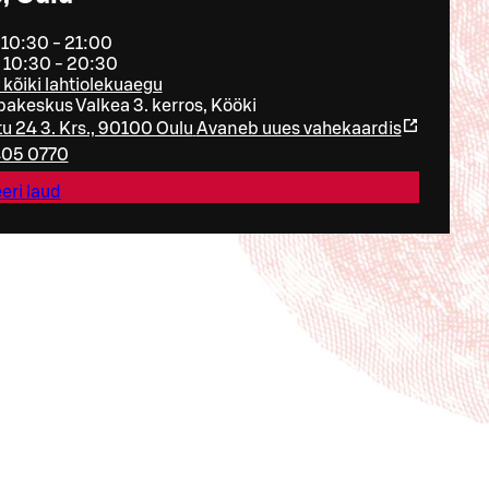
 10:30 - 21:00
 10:30 - 20:30
 kõiki lahtiolekuaegu
akeskus Valkea 3. kerros, Kööki
tu 24 3. Krs., 90100 Oulu
Avaneb uues vahekaardis
405 0770
eri laud