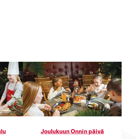
lu
Joulukuun Onnin päivä