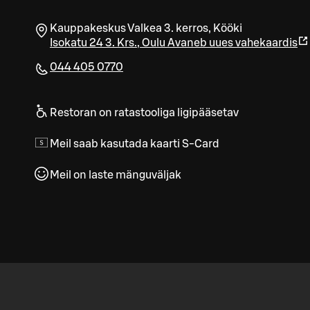
Kauppakeskus Valkea 3. kerros, Kööki
Isokatu 24 3. Krs.
,
Oulu
Avaneb uues vahekaardis
044 405 0770
Restoran on ratastooliga ligipääsetav
Meil saab kasutada kaarti S-Card
Meil on laste mänguväljak