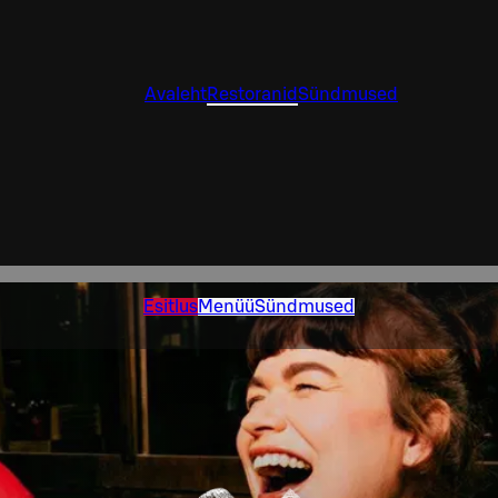
Avaleht
Restoranid
Sündmused
Esitlus
Menüü
Sündmused